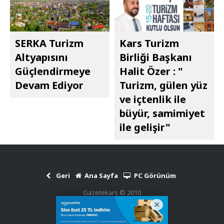
SERKA Turizm
Kars Turizm
Altyapısını
Birliği Başkanı
Güçlendirmeye
Halit Özer : "​​​​​​​
Devam Ediyor
Turizm, gülen yüz
ve içtenlik ile
büyür, samimiyet
ile gelişir"
Geri
Ana Sayfa
PC Görünüm
Gazetekars © 2010
Haber Scripti