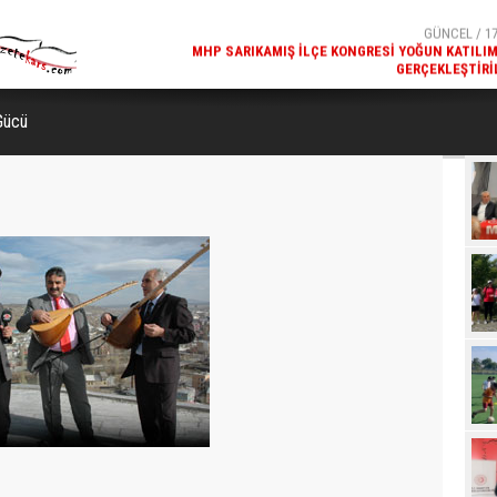
GERÇEKLEŞTIRI
GÜNCEL / 17
REKREATIF GEZI TURU, SPORSEVERLERI BIR ARAYA GETI
Gücü