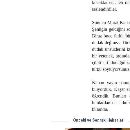
koçaklaması, leb değ
seslendirdiler.
Sunucu Murat Kaban,
Şenliğin geldiğini 
Biraz önce farklı b
dudak değmez. Türkü
dudak ünsüzlerini k
bir yetenek, ardında
çöpü iki dudağınız
türkü söylüyorsunuz.
Kaban yayın sonund
biliyorduk. Kaşar el
öğrendik. Bunları
bunlardan da tadını
bulundu.
Önceki ve Sonraki Haberler