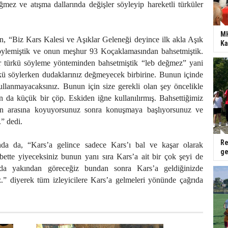
mez ve atışma dallarında değişler söyleyip hareketli türküler
MH
 “Biz Kars Kalesi ve Aşıklar Geleneği deyince ilk akla Aşık
Ka
söylemiştik ve onun meşhur 93 Koçaklamasından bahsetmiştik.
ir türkü söyleme yönteminden bahsetmiştik “leb değmez” yani
 söylerken dudaklarınız değmeyecek birbirine. Bunun içinde
ullanmayacaksınız. Bunun için size gerekli olan şey öncelikle
n da küçük bir çöp. Eskiden iğne kullanılırmış. Bahsettiğimiz
ın arasına koyuyorsunuz sonra konuşmaya başlıyorsunuz ve
” dedi.
Re
a da, “Kars’a gelince sadece Kars’ı bal ve kaşar olarak
ge
bette yiyeceksiniz bunun yanı sıra Kars’a ait bir çok şeyi de
 da yakından göreceğiz bundan sonra Kars’a geldiğinizde
z.” diyerek tüm izleyicilere Kars’a gelmeleri yönünde çağrıda