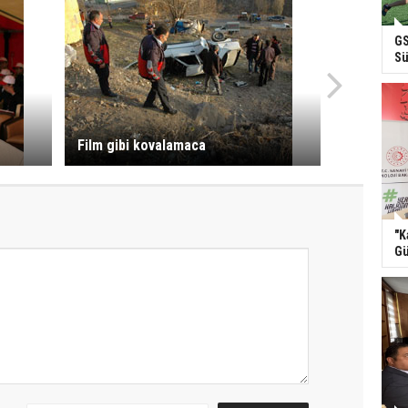
GS
Sü
Film gibi kovalamaca
"K
Gü