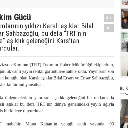
Pro
ekim Gücü
A+
mlarının yıldızı Karslı aşıklar Bilal
A-
ar Şahbazoğlu, bu defa “TRT’nin
” aşıklık geleneğini Kars’tan
rdular.
vizyon Kurumu (TRT) Erzurum Haber Müdürlüğü ekiplerinin,
günlük canlı yayın renkli görüntülere sahne oldu. Yayınların son
n konuğu olan Karslı aşıklar Bilal Ersarı ve Ensar Şahbazoğlu,
lık kültürünü yansıttılar.
Bu K
la ünlenmelerinin yanı sıra aşıklık geleneğini bu reklamlarla
lı aşıklar bu defa TRT’nin dünya genelindeki yayın ağıyla
iş bir kitleye duyurdular.
 muhabiri Murat Kaban’ın yaptığı canlı yayında, 93