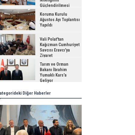
Niteliğinin
Güçlendirilmesi
jesi"
Koruma Kurulu
Ağustos Ayı Toplantısı
Yapıldı
Vali Polat'tan
Kağızman Cumhuriyet
Savcısı Eravcı'ya
Ziyaret
Tarım ve Orman
Bakanı İbrahim
Yumaklı Kars'a
Geliyor
ategorideki Diğer Haberler