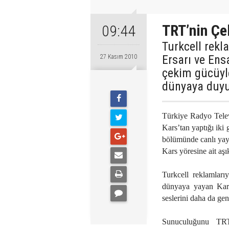
TRT’nin Ç
09:44
Turkcell rekla
Ersarı ve Ens
27 Kasım 2010
çekim gücüyle
dünyaya duyu
Türkiye Radyo Tele
Kars’tan yaptığı iki 
bölümünde canlı yayı
Kars yöresine ait aşık
Turkcell reklamlarıy
dünyaya yayan Kars
seslerini daha da gen
Sunuculuğunu TRT