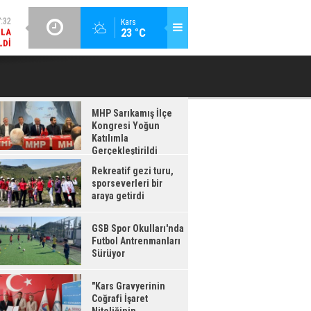
LDI
GÜNCEL / 17:08
Kars
:08
23 °C
GSB SPOR OKULLARI'NDA FUTBOL ANTRENMANLARI SÜRÜYOR
RDI
MHP Sarıkamış İlçe
Kongresi Yoğun
Katılımla
Gerçekleştirildi
Rekreatif gezi turu,
sporseverleri bir
araya getirdi
GSB Spor Okulları'nda
Futbol Antrenmanları
Sürüyor
"Kars Gravyerinin
Coğrafi İşaret