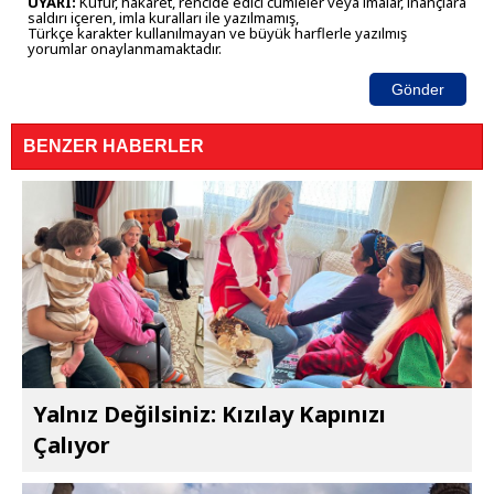
UYARI:
Küfür, hakaret, rencide edici cümleler veya imalar, inançlara
saldırı içeren, imla kuralları ile yazılmamış,
Türkçe karakter kullanılmayan ve büyük harflerle yazılmış
yorumlar onaylanmamaktadır.
Gönder
BENZER HABERLER
Yalnız Değilsiniz: Kızılay Kapınızı
Çalıyor