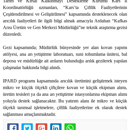
Tarım ve Kırsal Kalkınmayı Destekleme Kurumu Kars İl
Koordinatörlüğü uzmanları, “Kars’ta Çiftlik Faaliyetlerinin
Çeşitlendirilmesi ve Geliştirilmesi” kapsamında desteklenecek olan
arıcılık faaliyetleri ile ilgili bilgi almak amacıyla Ardahan “Kafkas
Arısı Üretim ve Gen Merkezi Müdürlüğü”ne teknik araştırma gezisi
düzenledi.
Gezi kapsamında; Müdürlük bünyesinde yer alan kovan yapımı
atölyesi, ana arı yetiştirme laboratuarı, suni tohumlama ünitesi, bal
deposu ve müdürlüğe ait arıların bulunduğu arılık gezilerek yapılan
çalışmalar hakkında bilgi alındı.
IPARD programı kapsamında arıcılık üretimini geliştirmek isteyen
mikro ve küçük ölçekli çiftçilere kovan ve küçük ekipman alımı,
üretim tesisleri ya da ana arı yetiştirme istasyonlarına ekipman alımı
yoluyla destek sağlanacaktır. Bu yatırım alanı ile mikro ve küçük
ölçekli tarımsal işletmelere, çiftlik faaliyetlerine ek olarak destek
sağlanması amaçlanmaktadır.