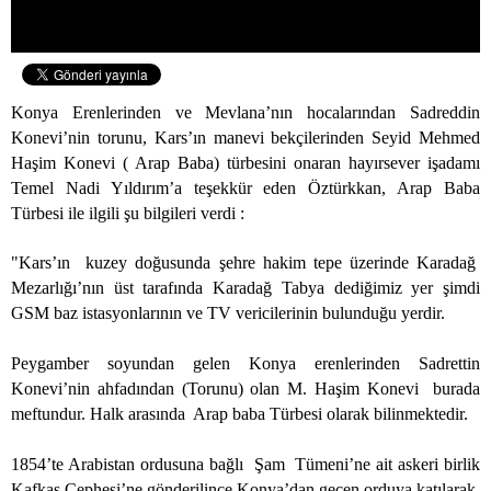
Konya Erenlerinden ve Mevlana’nın hocalarından Sadreddin
Konevi’nin torunu, Kars’ın manevi bekçilerinden Seyid Mehmed
Haşim Konevi ( Arap Baba) türbesini onaran hayırsever işadamı
Temel Nadi Yıldırım’a teşekkür eden Öztürkkan, Arap Baba
Türbesi ile ilgili şu bilgileri verdi :
"Kars’ın
kuzey doğusunda şehre hakim tepe üzerinde Karadağ
Mezarlığı’nın üst tarafında Karadağ Tabya dediğimiz yer şimdi
GSM baz istasyonlarının ve TV vericilerinin bulunduğu yerdir.
Peygamber soyundan gelen Konya erenlerinden Sadrettin
Konevi’nin ahfadından (Torunu) olan M. Haşim Konevi
burada
meftundur. Halk arasında
Arap baba Türbesi olarak bilinmektedir.
1854’te Arabistan ordusuna bağlı
Şam
Tümeni’ne ait askeri birlik
Kafkas Cephesi’ne gönderilince Konya’dan geçen orduya katılarak,