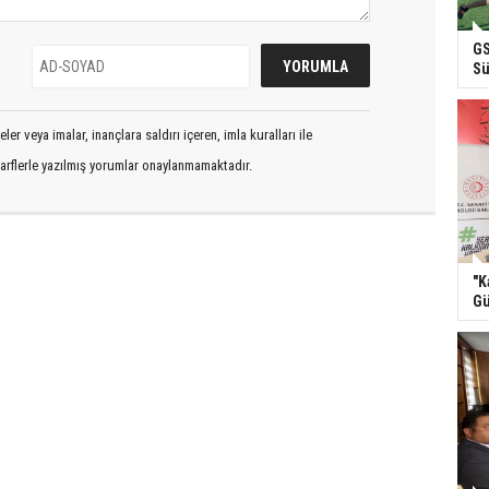
GS
Sü
er veya imalar, inançlara saldırı içeren, imla kuralları ile
arflerle yazılmış yorumlar onaylanmamaktadır.
"K
Gü