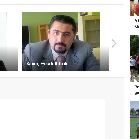
MH
Ka
Kamu, Esnafı Bitirdi
Re
ge