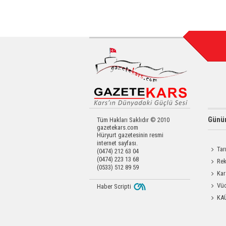
Günün
Tüm Hakları Saklıdır © 2010
gazetekars.com
Hüryurt gazetesinin resmi
internet sayfası.
Tar
(0474) 212 63 04
(0474) 223 13 68
Kars'a 
Rek
(0533) 512 89 59
getirdi
Kar
Dayanı
Vüc
Haber Scripti
Yağ Al
KA
Başkanl