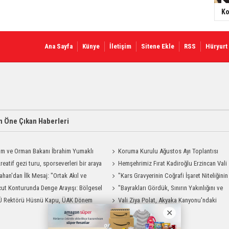
Ko
Ana Sayfa
Künye
İletişim
Sitene Ekle
RSS
Hüryurt
 Öne Çıkan Haberleri
ım ve Orman Bakanı İbrahim Yumaklı
Koruma Kurulu Ağustos Ayı Toplantısı
Geliyor
reatif gezi turu, sporseverleri bir araya
Yapıldı
Hemşehrimiz Fırat Kadiroğlu Erzincan Vali
ahan'dan İlk Mesaj: "Ortak Akıl ve
Yardımcılığına Atandı
"Kars Gravyerinin Coğrafi İşaret Niteliğinin
şmayla Çalışacağız"
ut Konturunda Denge Arayışı: Bölgesel
Güçlendirilmesi Projesi"
"Bayrakları Gördük, Sınırın Yakınlığını ve
ma Sürecinin Tüm Aşamaları
Ü Rektörü Hüsnü Kapu, ÜAK Dönem
Uzaklığını Aynı Anda Hissettik"
Vali Ziya Polat, Akyaka Kanyonu'ndaki
ığını Devretti
Rafting Heyecanına Katıldı