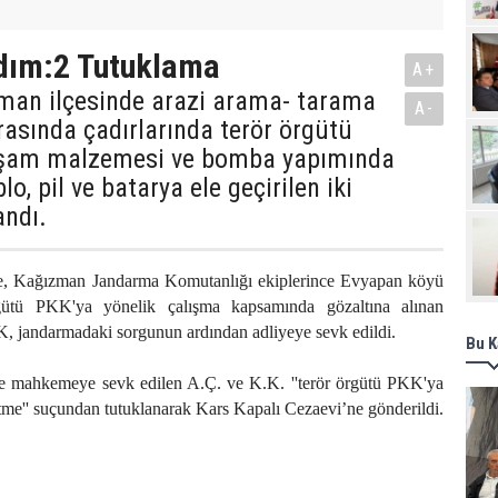
Pro
rdım:2 Tutuklama
A+
zman ilçesinde arazi arama- tarama
A-
ırasında çadırlarında terör örgütü
aşam malzemesi ve bomba yapımında
lo, pil ve batarya ele geçirilen iki
andı.
re, Kağızman Jandarma Komutanlığı ekiplerince Evyapan köyü
rgütü PKK'ya yönelik çalışma kapsamında gözaltına alınan
K, jandarmadaki sorgunun ardından adliyeye sevk edildi.
Bu K
e mahkemeye sevk edilen A.Ç. ve K.K. ''terör örgütü PKK'ya
tme'' suçundan tutuklanarak Kars Kapalı Cezaevi’ne gönderildi.