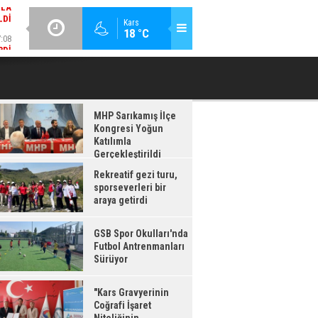
LDI
GÜNCEL / 17:08
:08
Kars
18 °C
GSB SPOR OKULLARI'NDA FUTBOL ANTRENMANLARI SÜRÜYOR
RDI
MHP Sarıkamış İlçe
Kongresi Yoğun
Katılımla
Gerçekleştirildi
Rekreatif gezi turu,
sporseverleri bir
araya getirdi
GSB Spor Okulları'nda
Futbol Antrenmanları
Sürüyor
"Kars Gravyerinin
Coğrafi İşaret