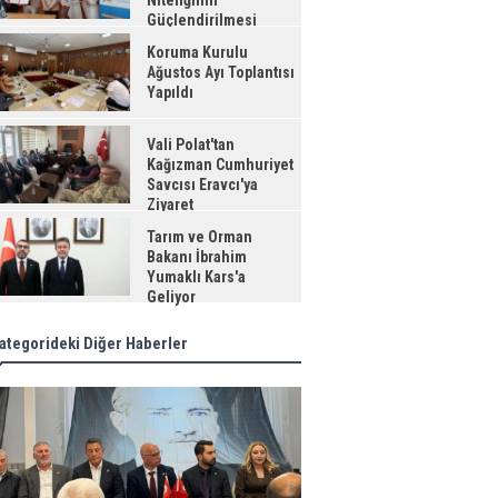
Niteliğinin
Güçlendirilmesi
jesi"
Koruma Kurulu
Ağustos Ayı Toplantısı
Yapıldı
Vali Polat'tan
Kağızman Cumhuriyet
Savcısı Eravcı'ya
Ziyaret
Tarım ve Orman
Bakanı İbrahim
Yumaklı Kars'a
Geliyor
ategorideki Diğer Haberler