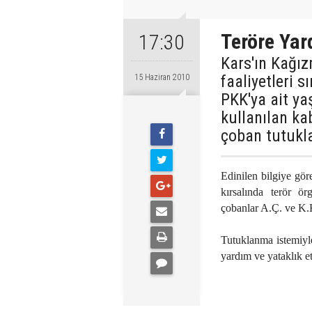
Teröre Ya
17:30
Kars'ın Kağı
faaliyetleri s
15 Haziran 2010
PKK'ya ait y
kullanılan kab
çoban tutukl
Edinilen bilgiye gö
kırsalında terör ö
çobanlar A.Ç. ve K.
Tutuklanma istemiyl
yardım ve yataklık e