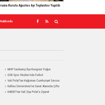
ruma Kurulu Ağustos Ayı Toplantısı Yapıldı
 Hakkında
MHP Sarıkamış İlçe Kongresi Yoğun
Katılımla Gerçekleştirildi
GSB Spor Okulları'nda Futbol
Antrenmanları Sürüyor
Vali Polat'tan Kağızman Cumhuriyet Savcısı
Eravcı'ya Ziyaret
Kafkas Üniversitesi'ne Sanat Alanında Çifte
Gurur
KAIDEF'ten Vali Ziya Polat'a Ziyaret