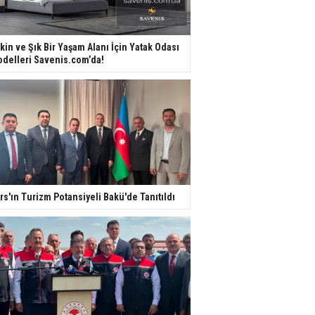
kin ve Şık Bir Yaşam Alanı İçin Yatak Odası
delleri Savenis.com’da!
rs'ın Turizm Potansiyeli Bakü'de Tanıtıldı