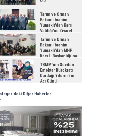
Etti
Tarım ve Orman
Bakanı İbrahim
Yumaklı'dan Kars
Valiliği'ne Ziyaret
Tarım ve Orman
Bakanı İbrahim
Yumaklı’dan MHP
Kars İl Başkanlığı’na
aret
TBMM’nin Sevilen
Emektar Bürokratı
Durdağı Yıldırım’ın
Acı Günü
ategorideki Diğer Haberler