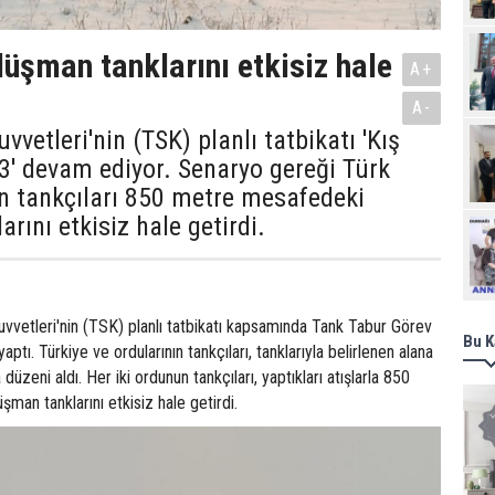
düşman tanklarını etkisiz hale
A+
A-
uvvetleri'nin (TSK) planlı tatbikatı 'Kış
3' devam ediyor. Senaryo gereği Türk
n tankçıları 850 metre mesafedeki
rını etkisiz hale getirdi.
Ziy
 Kuvvetleri'nin (TSK) planlı tatbikatı kapsamında Tank Tabur Görev
Bu K
 yaptı. Türkiye ve ordularının tankçıları, tanklarıyla belirlenen alana
zeni aldı. Her iki ordunun tankçıları, yaptıkları atışlarla 850
an tanklarını etkisiz hale getirdi.