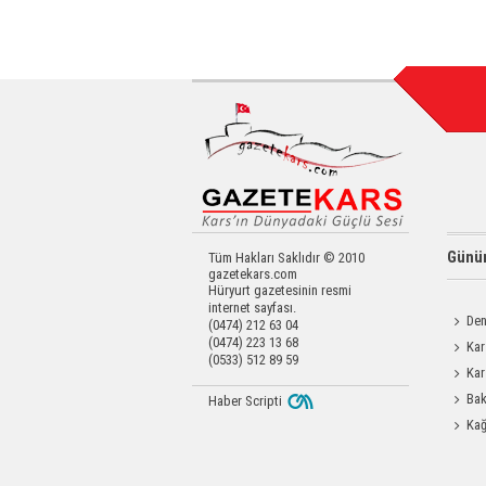
Günün
Tüm Hakları Saklıdır © 2010
gazetekars.com
Hüryurt gazetesinin resmi
internet sayfası.
Den
(0474) 212 63 04
(0474) 223 13 68
Okula 
Kar
(0533) 512 89 59
Değerl
Kar
Operas
Bak
Haber Scripti
Üretim 
Kağ
İlk Yar