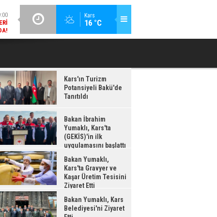
DA!
GÜNCEL / 18:37
Kars
:38
16 °C
BAKAN İBRAHIM YUMAKLI, KARS'TA (GEKİS)'IN ILK
BA
LDI
UYGULAMASINI BAŞLATTI
Kars'ın Turizm
Potansiyeli Bakü'de
Tanıtıldı
Bakan İbrahim
Yumaklı, Kars'ta
(GEKİS)'in ilk
uygulamasını başlattı
Bakan Yumaklı,
Kars'ta Gravyer ve
Kaşar Üretim Tesisini
Ziyaret Etti
Bakan Yumaklı, Kars
Belediyesi'ni Ziyaret