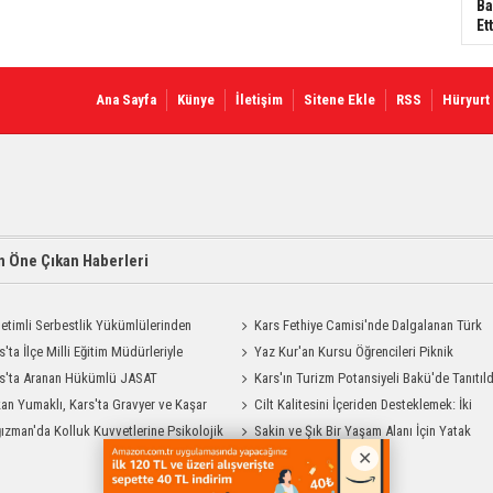
Ba
Ett
Ana Sayfa
Künye
İletişim
Sitene Ekle
RSS
Hüryurt
 Öne Çıkan Haberleri
etimli Serbestlik Yükümlülerinden
Kars Fethiye Camisi'nde Dalgalanan Türk
Temizlik Desteği
s'ta İlçe Milli Eğitim Müdürleriyle
Bayrağı Görenlerin Beğenisini Topladı
Yaz Kur'an Kursu Öğrencileri Piknik
endirme Toplantısı
s'ta Aranan Hükümlü JASAT
Coşkusu Yaşadı
Kars'ın Turizm Potansiyeli Bakü'de Tanıtıld
yonuyla Yakalandı
an Yumaklı, Kars'ta Gravyer ve Kaşar
Cilt Kalitesini İçeriden Desteklemek: İki
Tesisini Ziyaret Etti
ızman'da Kolluk Kuvvetlerine Psikolojik
Enjeksiyon Uygulamasının Karşılaştırması
Sakin ve Şık Bir Yaşam Alanı İçin Yatak
dım Eğitimi
Odası Modelleri Savenis.com’da!