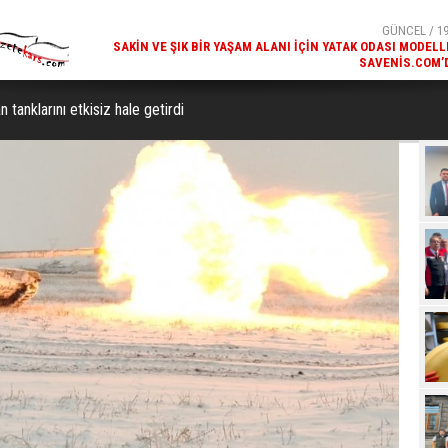
SAVENIS.COM’
GÜNCEL / 18
KARS'IN TURIZM POTANSIYELI BAKÜ'DE TANITI
 tanklarını etkisiz hale getirdi