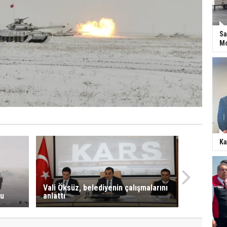
Sa
Mo
Ka
Vali Öksüz, belediyenin çalışmalarını
du
anlattı