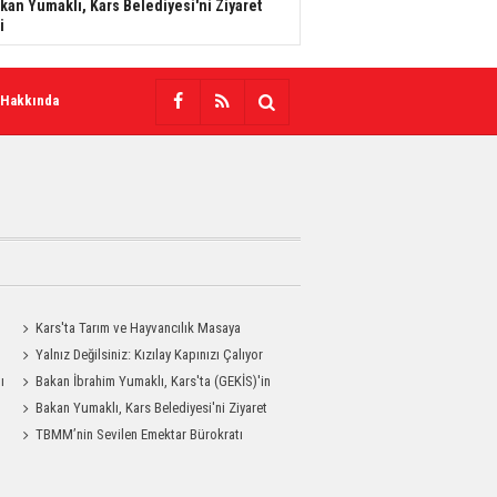
kan Yumaklı, Kars Belediyesi'ni Ziyaret
i
 Hakkında
Kars'ta Tarım ve Hayvancılık Masaya
Yatırıldı
Yalnız Değilsiniz: Kızılay Kapınızı Çalıyor
ı
Bakan İbrahim Yumaklı, Kars'ta (GEKİS)'in
ilk uygulamasını başlattı
Bakan Yumaklı, Kars Belediyesi'ni Ziyaret
Etti
TBMM’nin Sevilen Emektar Bürokratı
Durdağı Yıldırım’ın Acı Günü