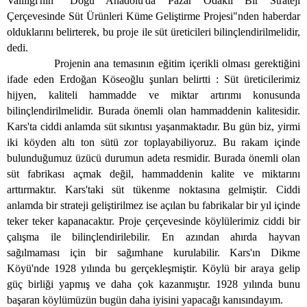
Valiliği'nin "Doğu Anadolu'da Pazar Odaklı Bir Strateji
Çerçevesinde Süt Ürünleri Küme Geliştirme Projesi"nden haberdar
olduklarını belirterek, bu proje ile süt üreticileri bilinçlendirilmelidir,
dedi.
Projenin ana temasının eğitim içerikli olması gerektiğini
ifade eden Erdoğan Köseoğlu şunları belirtti : Süt üreticilerimiz
hijyen, kaliteli hammadde ve miktar artırımı konusunda
bilinçlendirilmelidir. Burada önemli olan hammaddenin kalitesidir.
Kars'ta ciddi anlamda süt sıkıntısı yaşanmaktadır. Bu gün biz, yirmi
iki köyden altı ton sütü zor toplayabiliyoruz. Bu rakam içinde
bulunduğumuz üzücü durumun adeta resmidir. Burada önemli olan
süt fabrikası açmak değil, hammaddenin kalite ve miktarını
arttırmaktır. Kars'taki süt tükenme noktasına gelmiştir. Ciddi
anlamda bir strateji geliştirilmez ise açılan bu fabrikalar bir yıl içinde
teker teker kapanacaktır. Proje çerçevesinde köylülerimiz ciddi bir
çalışma ile bilinçlendirilebilir. En azından ahırda hayvan
sağılmaması için bir sağımhane kurulabilir. Kars'ın Dikme
Köyü'nde 1928 yılında bu gerçekleşmiştir. Köylü bir araya gelip
güç birliği yapmış ve daha çok kazanmıştır. 1928 yılında bunu
başaran köylümüzün bugün daha iyisini yapacağı kanısındayım.