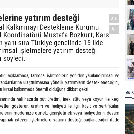
elerine yatırım desteği
A+
sal Kalkınmayı Destekleme Kurumu
A-
İl Koordinatörü Mustafa Bozkurt, Kars
 yanı sıra Türkiye genelinde 15 ilde
rımsal işletmelere yatırım desteği
 söyledi.
Ziy
ığı açıklamada, tarımsal işletmelerin yeniden yapılandırılması ve
tandartlarına ulaştırılmasına yönelik yatırımların destekleneceğini,
in kırsal kalkınmada önemli olduğuna dikkat çekti.
Bu K
amında hali hazırda süt üretimi, inek sütü veya koyun ile keçi
tler gösteren, üretim ve faaliyeti ile ilgili kayıt ve sertifikaları
melerini modernize etmek, genişletmek veya faaliyetlerini devam
 yapmak isteyen işletmelere yatırım desteği sağlanacağını ifade