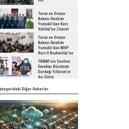
Etti
Tarım ve Orman
Bakanı İbrahim
Yumaklı'dan Kars
Valiliği'ne Ziyaret
Tarım ve Orman
Bakanı İbrahim
Yumaklı’dan MHP
Kars İl Başkanlığı’na
aret
TBMM’nin Sevilen
Emektar Bürokratı
Durdağı Yıldırım’ın
Acı Günü
ategorideki Diğer Haberler