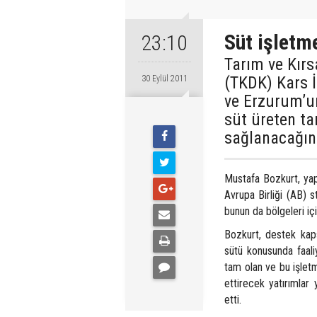
Süt işletm
23:10
Tarım ve Kır
(TKDK) Kars 
30 Eylül 2011
ve Erzurum’un
süt üreten ta
sağlanacağını
Mustafa Bozkurt, yapt
Avrupa Birliği (AB) s
bunun da bölgeleri iç
Bozkurt, destek kaps
sütü konusunda faaliye
tam olan ve bu işlet
ettirecek yatırımlar
etti.