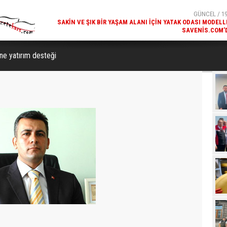
SAVENIS.COM’
GÜNCEL / 18
KARS'IN TURIZM POTANSIYELI BAKÜ'DE TANITI
ine yatırım desteği