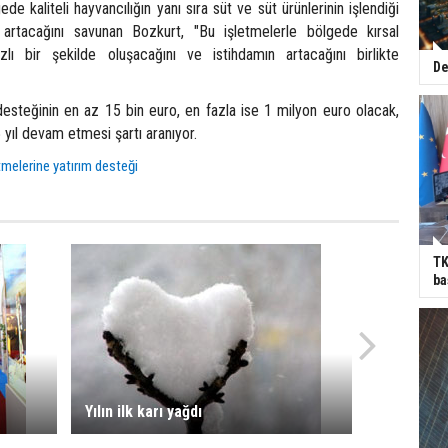
de kaliteli hayvancılığın yanı sıra süt ve süt ürünlerinin işlendiği
ı artacağını savunan Bozkurt, "Bu işletmelerle bölgede kırsal
zlı bir şekilde oluşacağını ve istihdamın artacağını birlikte
De
desteğinin en az 15 bin euro, en fazla ise 1 milyon euro olacak,
5 yıl devam etmesi şartı aranıyor.
tmelerine yatırım desteği
TK
ba
Yılın ilk karı yağdı