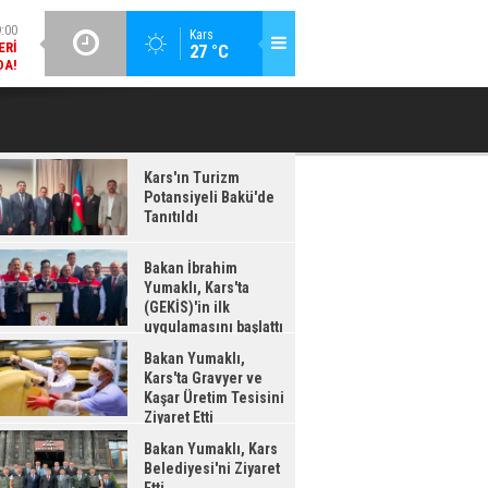
DA!
GÜNCEL / 18:37
Kars
:38
27 °C
BAKAN İBRAHIM YUMAKLI, KARS'TA (GEKİS)'IN ILK
BA
LDI
UYGULAMASINI BAŞLATTI
Kars'ın Turizm
Potansiyeli Bakü'de
Tanıtıldı
Bakan İbrahim
Yumaklı, Kars'ta
(GEKİS)'in ilk
uygulamasını başlattı
Bakan Yumaklı,
Kars'ta Gravyer ve
Kaşar Üretim Tesisini
Ziyaret Etti
Bakan Yumaklı, Kars
Belediyesi'ni Ziyaret