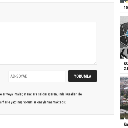
10
KO
2.
er veya imalar, inançlara saldırı içeren, imla kuralları ile
arflerle yazılmış yorumlar onaylanmamaktadır.
Ka