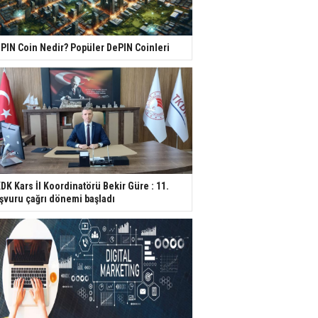
PIN Coin Nedir? Popüler DePIN Coinleri
DK Kars İl Koordinatörü Bekir Güre : 11.
şvuru çağrı dönemi başladı