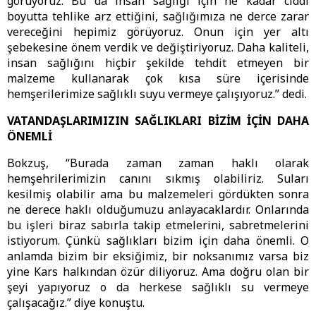
görüyoruz. Bu da insan sağlığı için ne kadar ciddi
boyutta tehlike arz ettiğini, sağlığımıza ne derce zarar
vereceğini hepimiz görüyoruz. Onun için yer altı
şebekesine önem verdik ve değiştiriyoruz. Daha kaliteli,
insan sağlığını hiçbir şekilde tehdit etmeyen bir
malzeme kullanarak çok kısa süre içerisinde
hemşerilerimize sağlıklı suyu vermeye çalışıyoruz.” dedi.
VATANDAŞLARIMIZIN SAĞLIKLARI BİZİM İÇİN DAHA
ÖNEMLİ
Bokzuş, “Burada zaman zaman haklı olarak
hemşehrilerimizin canını sıkmış olabiliriz. Suları
kesilmiş olabilir ama bu malzemeleri gördükten sonra
ne derece haklı olduğumuzu anlayacaklardır. Onlarında
bu işleri biraz sabırla takip etmelerini, sabretmelerini
istiyorum. Çünkü sağlıkları bizim için daha önemli. O
anlamda bizim bir eksiğimiz, bir noksanımız varsa biz
yine Kars halkından özür diliyoruz. Ama doğru olan bir
şeyi yapıyoruz o da herkese sağlıklı su vermeye
çalışacağız.” diye konuştu.