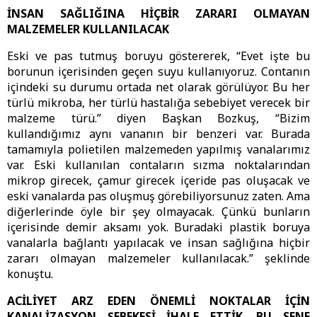
İNSAN SAĞLIĞINA HİÇBİR ZARARI OLMAYAN
MALZEMELER KULLANILACAK
Eski ve pas tutmuş boruyu göstererek, “Evet işte bu
borunun içerisinden geçen suyu kullanıyoruz. Contanın
içindeki su durumu ortada net olarak görülüyor. Bu her
türlü mikroba, her türlü hastalığa sebebiyet verecek bir
malzeme türü.” diyen Başkan Bozkuş, “Bizim
kullandığımız aynı vananın bir benzeri var. Burada
tamamıyla polietilen malzemeden yapılmış vanalarımız
var. Eski kullanılan contaların sızma noktalarından
mikrop girecek, çamur girecek içeride pas oluşacak ve
eski vanalarda pas oluşmuş görebiliyorsunuz zaten. Ama
diğerlerinde öyle bir şey olmayacak. Çünkü bunların
içerisinde demir aksamı yok. Buradaki plastik boruya
vanalarla bağlantı yapılacak ve insan sağlığına hiçbir
zararı olmayan malzemeler kullanılacak.” şeklinde
konuştu.
ACİLİYET ARZ EDEN ÖNEMLİ NOKTALAR İÇİN
KANALİZASYON ŞEBEKESİ İHALE ETTİK. BU SENE