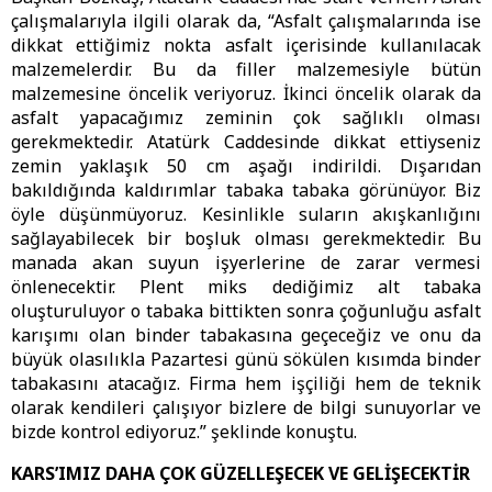
çalışmalarıyla ilgili olarak da, “Asfalt çalışmalarında ise
dikkat ettiğimiz nokta asfalt içerisinde kullanılacak
malzemelerdir. Bu da filler malzemesiyle bütün
malzemesine öncelik veriyoruz. İkinci öncelik olarak da
asfalt yapacağımız zeminin çok sağlıklı olması
gerekmektedir. Atatürk Caddesinde dikkat ettiyseniz
zemin yaklaşık 50 cm aşağı indirildi. Dışarıdan
bakıldığında kaldırımlar tabaka tabaka görünüyor. Biz
öyle düşünmüyoruz. Kesinlikle suların akışkanlığını
sağlayabilecek bir boşluk olması gerekmektedir. Bu
manada akan suyun işyerlerine de zarar vermesi
önlenecektir. Plent miks dediğimiz alt tabaka
oluşturuluyor o tabaka bittikten sonra çoğunluğu asfalt
karışımı olan binder tabakasına geçeceğiz ve onu da
büyük olasılıkla Pazartesi günü sökülen kısımda binder
tabakasını atacağız. Firma hem işçiliği hem de teknik
olarak kendileri çalışıyor bizlere de bilgi sunuyorlar ve
bizde kontrol ediyoruz.” şeklinde konuştu.
KARS’IMIZ DAHA ÇOK GÜZELLEŞECEK VE GELİŞECEKTİR