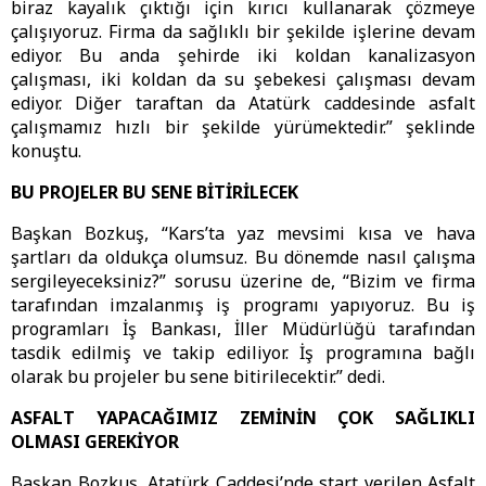
biraz kayalık çıktığı için kırıcı kullanarak çözmeye
çalışıyoruz. Firma da sağlıklı bir şekilde işlerine devam
ediyor. Bu anda şehirde iki koldan kanalizasyon
çalışması, iki koldan da su şebekesi çalışması devam
ediyor. Diğer taraftan da Atatürk caddesinde asfalt
çalışmamız hızlı bir şekilde yürümektedir.” şeklinde
konuştu.
BU PROJELER BU SENE BİTİRİLECEK
Başkan Bozkuş, “Kars’ta yaz mevsimi kısa ve hava
şartları da oldukça olumsuz. Bu dönemde nasıl çalışma
sergileyeceksiniz?” sorusu üzerine de, “Bizim ve firma
tarafından imzalanmış iş programı yapıyoruz. Bu iş
programları İş Bankası, İller Müdürlüğü tarafından
tasdik edilmiş ve takip ediliyor. İş programına bağlı
olarak bu projeler bu sene bitirilecektir.” dedi.
ASFALT YAPACAĞIMIZ ZEMİNİN ÇOK SAĞLIKLI
OLMASI GEREKİYOR
Başkan Bozkuş, Atatürk Caddesi’nde start verilen Asfalt