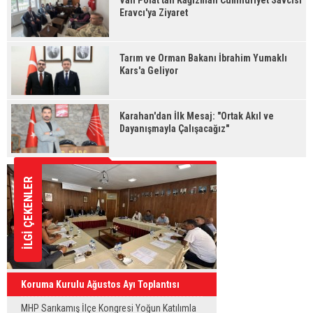
Vali Polat'tan Kağızman Cumhuriyet Savcısı
Eravcı'ya Ziyaret
Tarım ve Orman Bakanı İbrahim Yumaklı
Kars'a Geliyor
Karahan'dan İlk Mesaj: "Ortak Akıl ve
Dayanışmayla Çalışacağız"
İLGİ ÇEKENLER
Koruma Kurulu Ağustos Ayı Toplantısı
Yapıldı
MHP Sarıkamış İlçe Kongresi Yoğun Katılımla