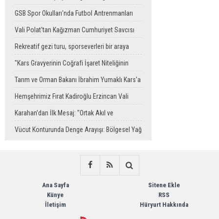
Gerçekleştirildi
GSB Spor Okulları'nda Futbol Antrenmanları
Sürüyor
Vali Polat'tan Kağızman Cumhuriyet Savcısı
Eravcı'ya Ziyaret
Rekreatif gezi turu, sporseverleri bir araya
getirdi
"Kars Gravyerinin Coğrafi İşaret Niteliğinin
Güçlendirilmesi Projesi"
Tarım ve Orman Bakanı İbrahim Yumaklı Kars'a
Geliyor
Hemşehrimiz Fırat Kadiroğlu Erzincan Vali
Yardımcılığına Atandı
Karahan'dan İlk Mesaj: "Ortak Akıl ve
Dayanışmayla Çalışacağız"
Vücut Konturunda Denge Arayışı: Bölgesel Yağ
Alma Sürecinin Tüm Aşamaları
Ana Sayfa
Sitene Ekle
Künye
RSS
İletişim
Hüryurt Hakkında