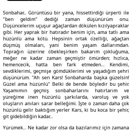
Sonbahar... Görüntüsü bir yana, hissettirdiği ürperti ile
"ben geldim" dediği zaman düşünürüm onu.
Düşüncelerim uçuşur ağaçlardan dökülen kızılyapraklar
gibi. Her yaprak bir hatıradır benim için, ama tatlı ama
hüzünlü ama kötü. Hepsinin ortak özelliği, ağaçtan
düşmüş olmaları, yani benim yaşam dallarımdan.
Toprağın üzerine öbekleşirken bakarım çokluğuma,
meğer ne kadar zaman geçmiştir ömürden; hızlıca,
hemencecik, hatta ben fark etmeden… Kendimi,
sevdiklerimi, geçmişe gömdüklerimi ve yaşadığım şehri
düşünürüm. "Ah sen Kars! Sonbaharda başka güzelsin!
Güzel ama hüzünlü" Belki de bende böyledir bu şehir.
Yaşamımın geçmiş sonbaharlarını hatırlarım ve
yüreğime inen hüzünlü şarkılarda, varoluş ve yok
oluşların anıları sarar belleğimi. İşte o zaman daha çok
hüzünlü gelir baktığım yerler Kars, ki bu koca bir şehir,
git gidebildiğin kadar…
Yürümek… Ne kadar zor olsa da bazılarımız için zamana