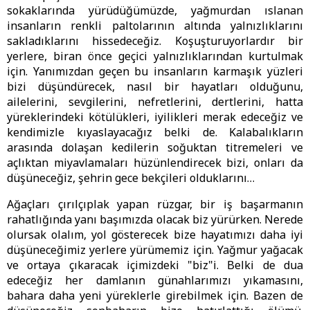
sokaklarında yürüdüğümüzde, yağmurdan ıslanan
insanların renkli paltolarının altında yalnızlıklarını
sakladıklarını hissedeceğiz. Koşuşturuyorlardır bir
yerlere, biran önce geçici yalnızlıklarından kurtulmak
için. Yanımızdan geçen bu insanların karmaşık yüzleri
bizi düşündürecek, nasıl bir hayatları olduğunu,
ailelerini, sevgilerini, nefretlerini, dertlerini, hatta
yüreklerindeki kötülükleri, iyilikleri merak edeceğiz ve
kendimizle kıyaslayacağız belki de. Kalabalıkların
arasında dolaşan kedilerin soğuktan titremeleri ve
açlıktan miyavlamaları hüzünlendirecek bizi, onları da
düşüneceğiz, şehrin gece bekçileri olduklarını…
Ağaçları çırılçıplak yapan rüzgar, bir iş başarmanın
rahatlığında yanı başımızda olacak biz yürürken. Nerede
olursak olalım, yol gösterecek bize hayatımızı daha iyi
düşüneceğimiz yerlere yürümemiz için. Yağmur yağacak
ve ortaya çıkaracak içimizdeki "biz"i. Belki de dua
edeceğiz her damlanın günahlarımızı yıkamasını,
bahara daha yeni yüreklerle girebilmek için. Bazen de