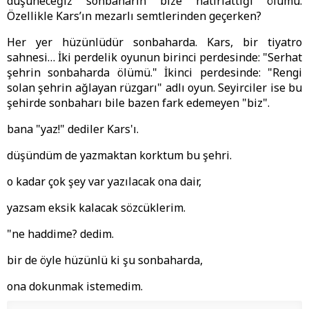
düşüneceğiz sonbaharın bize hatırlattığı ölümü.
Özellikle Kars’ın mezarlı semtlerinden geçerken?
Her yer hüzünlüdür sonbaharda. Kars, bir tiyatro
sahnesi… İki perdelik oyunun birinci perdesinde: "Serhat
şehrin sonbaharda ölümü." İkinci perdesinde: "Rengi
solan şehrin ağlayan rüzgarı" adlı oyun. Seyirciler ise bu
şehirde sonbaharı bile bazen fark edemeyen "biz".
bana "yaz!" dediler Kars'ı.
düşündüm de yazmaktan korktum bu şehri.
o kadar çok şey var yazılacak ona dair,
yazsam eksik kalacak sözcüklerim.
"ne haddime? dedim.
bir de öyle hüzünlü ki şu sonbaharda,
ona dokunmak istemedim.