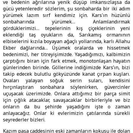
ve bedenin ağrılarına yenik düşüp imkansızlaşsa da
gücü yetenleredir sözlerim, şu sonbaharda bir iki adım
yürümek lazım sırf kendimiz için. Kars'ın hüzünlü
sonbaharında yürümek… Anlamlandırmak
gördüklerimizi… tepelerinin kış çiçeklerinin yeni
eklendiği taş oyukların da, Sarıkamış ormanının
elbiselerini kızıla boyayan ağaçlı yollarında, karlı Allahu
Ekber dağlarında… Üşümek oralarda ve hissetmek
bedenimizi, her titreyişimizde. Yaşadığımızı, kalbimizin
çarptığını biran için fark etmek, monotonlaşan hayatın
günlerinden birinde. Göllerine indiğimizde Kars’ın, bizi
takip edecek bulutlu gökyüzünde kanat çırpan kuşları.
Ovaları yalayan soğuk serin suları, kendisini
hırçınlaştıran sonbahara söylenirken, güvercinler
uçuşacak üzerimizde. Onlara attığımız bir parça simit
için çığlık atacaklar, savaşacaklar birbirleriyle ve biz
onların da bu şehirde yaşadığını işte o zaman
anlayacağız. Onlar ki evlerimizin çatılarında sürekli
seyrederler bizleri.
Kazım paşa caddesinin eski zamanların kokusu ile dolan