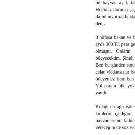
ne hayvan ayak izi 
Hepimiz duruma şaşı
da bilmiyoruz. Jandar
dedi.
8 nüfusa bakan ve ba
ayda 300 TL para geç
olmuştu. Onların i
ödeyecektim. Şimdi 
Ben bu günden sonra
çalan vicdansızlar ba
ödeyemez isem ben n
Yol param bile yokt
yandı.
Kulağı da ağır işit
kimlerin çaldığını
hayvanlarının bulun
vereceğini de sözleri