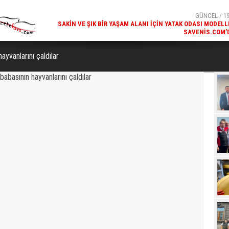
SAVENIS.COM’
GÜNCEL / 18
KARS'IN TURIZM POTANSIYELI BAKÜ'DE TANITI
ayvanlarını çaldılar