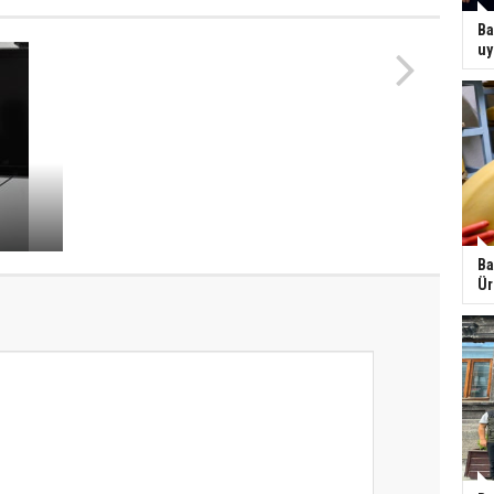
İhmalkarlık ve kırılan kol
Ba
uy
Ba
Ür