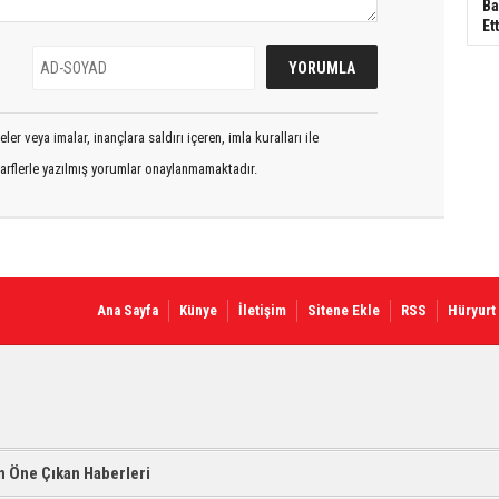
Ba
Ett
er veya imalar, inançlara saldırı içeren, imla kuralları ile
arflerle yazılmış yorumlar onaylanmamaktadır.
Ana Sayfa
Künye
İletişim
Sitene Ekle
RSS
Hüryurt
 Öne Çıkan Haberleri