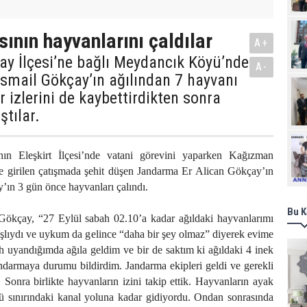
sının hayvanlarını çaldılar
A+
ay İlçesi’ne bağlı Meydancık Köyü’nde
A-
İsmail Gökçay’ın ağılından 7 hayvanı
r izlerini de kaybettirdikten sonra
ştılar.
Ziy
nın Eleşkirt İlçesi’nde vatani görevini yaparken Kağızman
erle girilen çatışmada şehit düşen Jandarma Er Alican Gökçay’ın
’ın 3 gün önce hayvanları çalındı.
Bu K
 Gökçay, “27 Eylül sabah 02.10’a kadar ağıldaki hayvanlarımı
şlıydı ve uykum da gelince “daha bir şey olmaz” diyerek evime
 uyandığımda ağıla geldim ve bir de saktım ki ağıldaki 4 inek
darmaya durumu bildirdim. Jandarma ekipleri geldi ve gerekli
. Sonra birlikte hayvanların izini takip ettik. Hayvanların ayak
yü sınırındaki kanal yoluna kadar gidiyordu. Ondan sonrasında