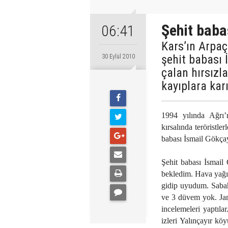
Şehit baba
06:41
Kars’ın Arpaç
şehit babası 
30 Eylül 2010
çalan hırsızla
kayıplara karı
1994 yılında Ağrı’
kırsalında teröristl
babası İsmail Gökçay
Şehit babası İsmail
bekledim. Hava yağı
gidip uyudum. Sabah
ve 3 düvem yok. Jan
incelemeleri yaptılar
izleri Yalınçayır kö