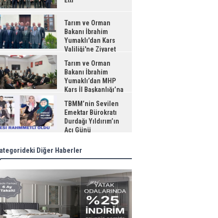
Etti
Tarım ve Orman
Bakanı İbrahim
Yumaklı'dan Kars
Valiliği'ne Ziyaret
Tarım ve Orman
Bakanı İbrahim
Yumaklı’dan MHP
Kars İl Başkanlığı’na
aret
TBMM’nin Sevilen
Emektar Bürokratı
Durdağı Yıldırım’ın
Acı Günü
ategorideki Diğer Haberler