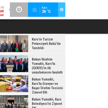
DA!
GÜNCEL / 18:37
Kars
:38
26 °C
BAKAN İBRAHIM YUMAKLI, KARS'TA (GEKİS)'IN ILK
BA
LDI
UYGULAMASINI BAŞLATTI
Kars'ın Turizm
Potansiyeli Bakü'de
Tanıtıldı
Bakan İbrahim
Yumaklı, Kars'ta
(GEKİS)'in ilk
uygulamasını başlattı
Bakan Yumaklı,
Kars'ta Gravyer ve
Kaşar Üretim Tesisini
Ziyaret Etti
Bakan Yumaklı, Kars
Belediyesi'ni Ziyaret