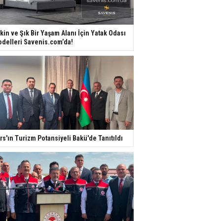
kin ve Şık Bir Yaşam Alanı İçin Yatak Odası
delleri Savenis.com’da!
rs'ın Turizm Potansiyeli Bakü'de Tanıtıldı