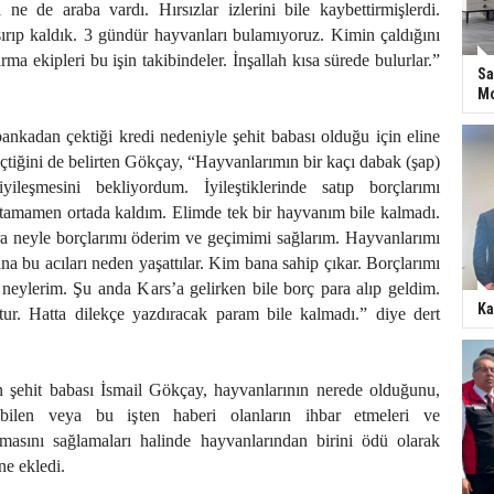
ne de araba vardı. Hırsızlar izlerini bile kaybettirmişlerdi.
rıp kaldık. 3 gündür hayvanları bulamıyoruz. Kimin çaldığını
ma ekipleri bu işin takibindeler. İnşallah kısa sürede bulurlar.”
Sa
Mo
nkadan çektiği kredi nedeniyle şehit babası olduğu için eline
tiğini de belirten Gökçay, “Hayvanlarımın bir kaçı dabak (şap)
yileşmesini bekliyordum. İyileştiklerinde satıp borçlarımı
tamamen ortada kaldım. Elimde tek bir hayvanım bile kalmadı.
 neyle borçlarımı öderim ve geçimimi sağlarım. Hayvanlarımı
na bu acıları neden yaşattılar. Kim bana sahip çıkar. Borçlarımı
eylerim. Şu anda Kars’a gelirken bile borç para alıp geldim.
Ka
ur. Hatta dilekçe yazdıracak param bile kalmadı.” diye dert
en şehit babası İsmail Gökçay, hayvanlarının nerede olduğunu,
 bilen veya bu işten haberi olanların ihbar etmeleri ve
masını sağlamaları halinde hayvanlarından birini ödü olarak
ne ekledi.