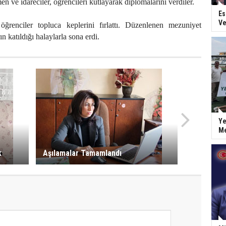
men ve idareciler, öğrencileri kutlayarak diplomalarını verdiler.
Es
Ve
öğrenciler topluca keplerini fırlattı. Düzenlenen mezuniyet
n katıldığı halaylarla sona erdi.
Ye
Me
k
Aşılamalar Tamamlandı