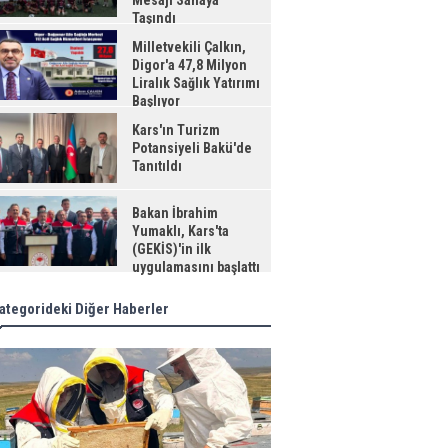
Mesajı Sahaya
Taşındı
Milletvekili Çalkın,
Digor'a 47,8 Milyon
Liralık Sağlık Yatırımı
Başlıyor
Kars'ın Turizm
Potansiyeli Bakü'de
Tanıtıldı
Bakan İbrahim
Yumaklı, Kars'ta
(GEKİS)'in ilk
uygulamasını başlattı
ategorideki Diğer Haberler