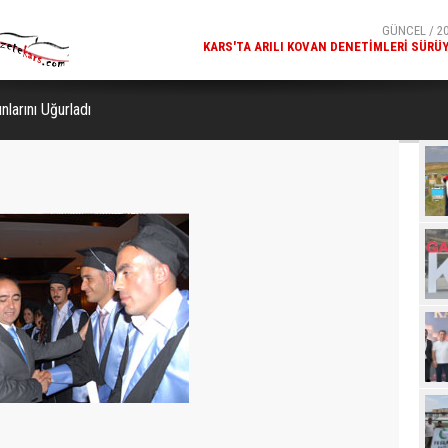
GÜNCEL / 20
MILLÎ GÜVENLIK KURULU GENEL SEKRETERI OKAY MEM
KARS
arını Uğurladı