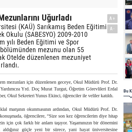
ezunlarını Uğurladı
A+
sitesi (KAÜ) Sarıkamış Beden Eğitimi
A-
ek Okulu (SABESYO) 2009-2010
m yılı Beden Eğitimi ve Spor
i bölümünden mezunu olan 55
rak Otelde düzenlenen mezuniyet
rlandı.
mezunları için düzenlenen geceye, Okul Müdürü Prof. Dr.
Yardımcısı Yrd. Doç Murat Turgut, Öğretim Görevlileri Erdal
Bu K
, Okul Sekreteri Yunus Ekinci, öğrenciler ile veliler katıldı.
iklal marşının okunmasının ardından, Okul Müdürü Prof. Dr.
 konuşmada, öğrencilere, “Size son kez öğrencilerim diye hitap
n için çok farklı bir anlam taşıyor. Yaşamınızın bir dönemini
aldığınız güçle yeni bir sürece, yani hayat üniversitesine