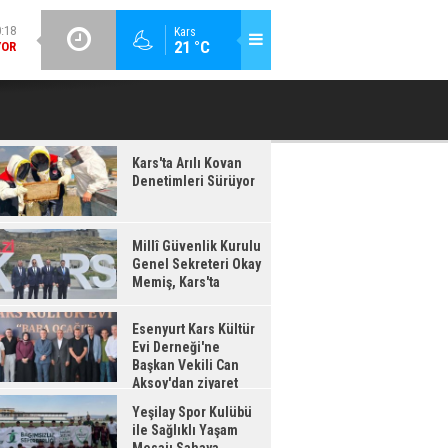
GÜNCEL / 20:16
Kars
:17
21 °C
ESENYURT KARS KÜLTÜR EVI DERNEĞI'NE BAŞKAN VEKILI CAN
YEŞILAY 
IŞ,
AKSOY'DAN ZIYARET
'TA
Kars'ta Arılı Kovan
Denetimleri Sürüyor
Millî Güvenlik Kurulu
Genel Sekreteri Okay
Memiş, Kars'ta
Esenyurt Kars Kültür
Evi Derneği'ne
Başkan Vekili Can
Aksoy'dan ziyaret
Yeşilay Spor Kulübü
ile Sağlıklı Yaşam