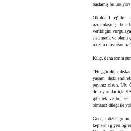
başlamış bulunuyors
Okuldaki eğitim sü
uzmanlaşmış hocala
verildiğini vurgulaya
sistematik ve planlı 
mezun oluyorsunuz.”
Kılıç, daha sonra şun
“Hoşgörülü, çalışkan
yaşamı ilişkilendire
payınız olsun. Ulu 
dolu yarınlar için 
gibi tek ve hür ve 
olmanız dileği ile yo
Gece, müzik grubu A
keplerini giyen öğre