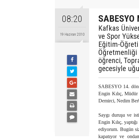
SABESYO M
08:20
Kafkas Üniver
ve Spor Yüks
19 Haziran 2010
Eğitim-Öğreti
Öğretmenliğ
öğrenci, Top
gecesiyle uğu
SABESYO 14. dönem 
Engin Kılıç, Müdür 
Demirci, Nedim Berber
Saygı duruşu ve ist
Engin Kılıç, yaptığı
ediyorum. Bugün sizi
kapatıyor ve ondan 