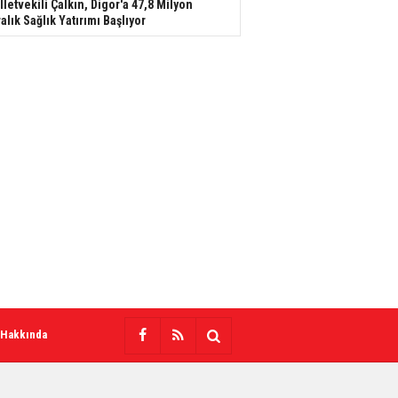
lletvekili Çalkın, Digor'a 47,8 Milyon
ralık Sağlık Yatırımı Başlıyor
 Hakkında