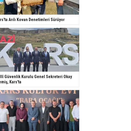
rs'ta Arılı Kovan Denetimleri Sürüyor
llî Güvenlik Kurulu Genel Sekreteri Okay
miş, Kars'ta