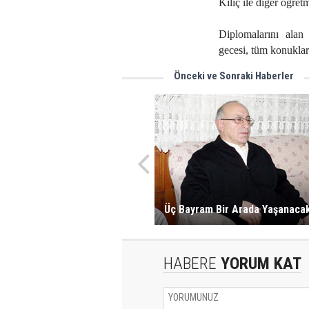
Kılıç ile diğer öğret
Diplomalarını alan 
gecesi, tüm konukları
Önceki ve Sonraki Haberler
Üç Bayram Bir Arada Yaşanaca
HABERE
YORUM KAT