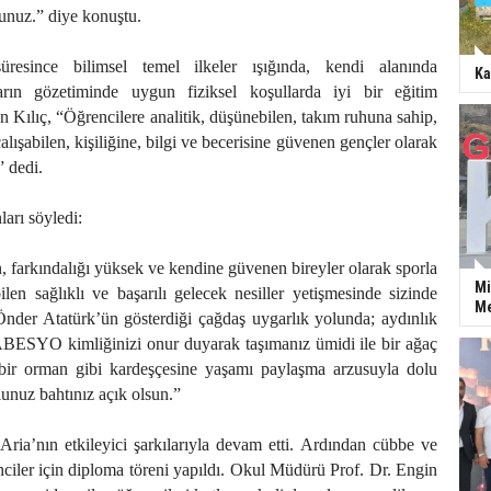
unuz.” diye konuştu.
resince bilimsel temel ilkeler ışığında, kendi alanında
Ka
rın gözetiminde uygun fiziksel koşullarda iyi bir eğitim
n Kılıç, “Öğrencilere analitik, düşünebilen, takım ruhuna sahip,
çalışabilen, kişiliğine, bilgi ve becerisine güvenen gençler olarak
 dedi.
ları söyledi:
, farkındalığı yüksek ve kendine güvenen bireyler olarak sporla
Mi
bilen sağlıklı ve başarılı gelecek nesiller yetişmesinde sizinde
Me
Önder Atatürk’ün gösterdiği çağdaş uygarlık yolunda; aydınlık
SABESYO kimliğinizi onur duyarak taşımanız ümidi ile bir ağaç
bir orman gibi kardeşçesine yaşamı paylaşma arzusuyla dolu
lunuz bahtınız açık olsun.”
ria’nın etkileyici şarkılarıyla devam etti. Ardından cübbe ve
nciler için diploma töreni yapıldı. Okul Müdürü Prof. Dr. Engin