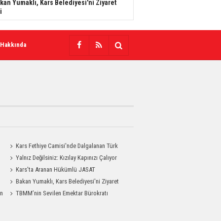
kan Yumaklı, Kars Belediyesi'ni Ziyaret
i
 Hakkında
Kars Fethiye Camisi'nde Dalgalanan Türk
Bayrağı Görenlerin Beğenisini Topladı
Yalnız Değilsiniz: Kızılay Kapınızı Çalıyor
Kars'ta Aranan Hükümlü JASAT
Operasyonuyla Yakalandı
Bakan Yumaklı, Kars Belediyesi'ni Ziyaret
an
Etti
TBMM’nin Sevilen Emektar Bürokratı
Durdağı Yıldırım’ın Acı Günü