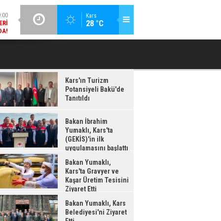
DA!
GÜNCEL / 18:37
Kars
:38
28 °C
BAKAN İBRAHIM YUMAKLI, KARS'TA (GEKİS)'IN ILK
BA
LDI
UYGULAMASINI BAŞLATTI
Kars'ın Turizm
Potansiyeli Bakü'de
Tanıtıldı
Bakan İbrahim
Yumaklı, Kars'ta
(GEKİS)'in ilk
uygulamasını başlattı
Bakan Yumaklı,
Kars'ta Gravyer ve
Kaşar Üretim Tesisini
Ziyaret Etti
Bakan Yumaklı, Kars
Belediyesi'ni Ziyaret