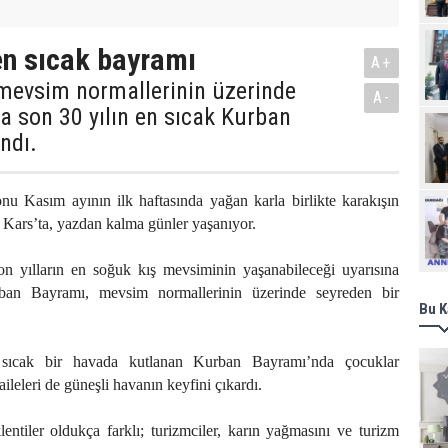
 en sıcak bayramı
A+
 mevsim normallerinin üzerinde
A-
a son 30 yılın en sıcak Kurban
ndı.
nu Kasım ayının ilk haftasında yağan karla birlikte karakışın
Ziy
 Kars’ta, yazdan kalma günler yaşanıyor.
son yılların en soğuk kış mevsiminin yaşanabileceği uyarısına
ban Bayramı, mevsim normallerinin üzerinde seyreden bir
Bu K
 sıcak bir havada kutlanan Kurban Bayramı’nda çocuklar
ileleri de güneşli havanın keyfini çıkardı.
lentiler oldukça farklı; turizmciler, karın yağmasını ve turizm