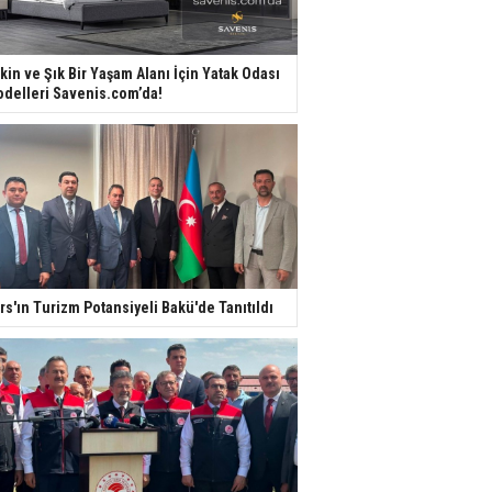
kin ve Şık Bir Yaşam Alanı İçin Yatak Odası
delleri Savenis.com’da!
rs'ın Turizm Potansiyeli Bakü'de Tanıtıldı