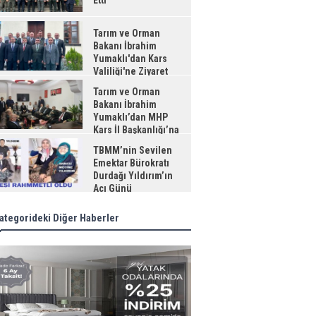
Etti
Tarım ve Orman
Bakanı İbrahim
Yumaklı'dan Kars
Valiliği'ne Ziyaret
Tarım ve Orman
Bakanı İbrahim
Yumaklı’dan MHP
Kars İl Başkanlığı’na
aret
TBMM’nin Sevilen
Emektar Bürokratı
Durdağı Yıldırım’ın
Acı Günü
ategorideki Diğer Haberler