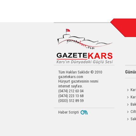
Günün
Tüm Hakları Saklıdır © 2010
gazetekars.com
Hüryurt gazetesinin resmi
internet sayfası.
Kar
(0474) 212 63 04
(0474) 223 13 68
Kar
(0533) 512 89 59
Değerl
Bak
ilk uyg
Cil
Haber Scripti
Enjeks
Sak
Odası 