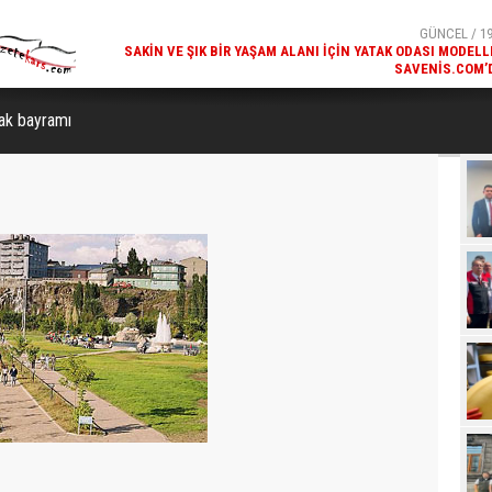
SAVENIS.COM’
GÜNCEL / 18
KARS'IN TURIZM POTANSIYELI BAKÜ'DE TANITI
cak bayramı