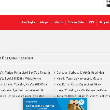
Ba
Ett
Ana Sayfa
Künye
İletişim
Sitene Ekle
RSS
Hüryurt
 Öne Çıkan Haberleri
s'ın Turizm Potansiyeli Bakü'de Tanıtıldı
Denetimli Serbestlik Yükümlülerinden
s'ta İlçe Milli Eğitim Müdürleriyle
Okula Temizlik Desteği
Kars'ta Tarım ve Hayvancılık Masaya
endirme Toplantısı
an İbrahim Yumaklı, Kars'ta (GEKİS)'in
Yatırıldı
Yaz Kur'an Kursu Öğrencileri Piknik
ulamasını başlattı
t Kalitesini İçeriden Desteklemek: İki
Coşkusu Yaşadı
Bakan Yumaklı, Kars'ta Gravyer ve Kaşar
iyon Uygulamasının Karşılaştırması
in ve Şık Bir Yaşam Alanı İçin Yatak
Üretim Tesisini Ziyaret Etti
Tarım ve Orman Bakanı İbrahim Yumaklı'd
Modelleri Savenis.com’da!
Kars Valiliği'ne Ziyaret