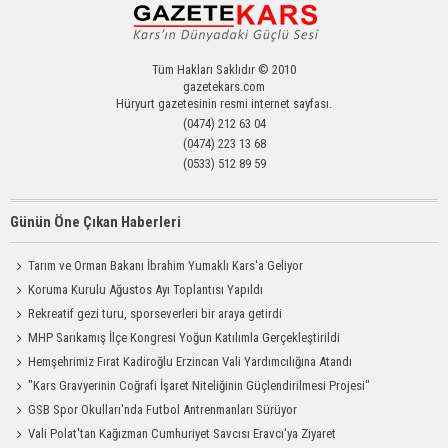
Tüm Hakları Saklıdır © 2010
gazetekars.com
Hüryurt gazetesinin resmi internet sayfası.
(0474) 212 63 04
(0474) 223 13 68
(0533) 512 89 59
Günün Öne Çıkan Haberleri
Tarım ve Orman Bakanı İbrahim Yumaklı Kars'a Geliyor
Koruma Kurulu Ağustos Ayı Toplantısı Yapıldı
Rekreatif gezi turu, sporseverleri bir araya getirdi
MHP Sarıkamış İlçe Kongresi Yoğun Katılımla Gerçekleştirildi
Hemşehrimiz Fırat Kadiroğlu Erzincan Vali Yardımcılığına Atandı
"Kars Gravyerinin Coğrafi İşaret Niteliğinin Güçlendirilmesi Projesi"
GSB Spor Okulları'nda Futbol Antrenmanları Sürüyor
Vali Polat'tan Kağızman Cumhuriyet Savcısı Eravcı'ya Ziyaret