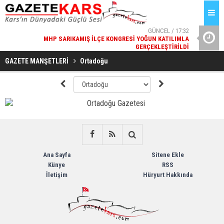
GÜNCEL / 17:32
MHP SARIKAMIŞ İLÇE KONGRESI YOĞUN KATILIMLA
REKREATIF 
GERÇEKLEŞTIRILDI
GAZETE MANŞETLERİ
Ortadoğu
Ana Sayfa
Sitene Ekle
Künye
RSS
İletişim
Hüryurt Hakkında