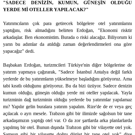
"SADECE DENİZİN, KUMUN, GÜNEŞİN OLDUĞU
YERDE Mİ OTELLER YAPILACAK?"
Yatırımcıların çok para getirecek bölgelere otel yatırımlarını
yaptığını, risk almadığını belirten Erdoğan, "Ekonomi risktir
arkadaşlar. Ben ekonomistim. Burada o riski alacağız. Biliyorum ki
yarın bu adımlar da atıldığı zaman değerlendirmeleri ona göre
yapacağız" dedi.
Başbakan Erdoğan, turizmcileri Türkiye'nin diğer bölgelerine de
yatırım yapmaya çağırarak, "Sadece İstanbul Antalya değil farklı
yerlerde de bu yatırımların yükselmeye başladığını görüyoruz. Ama
tabi kısıtlı olduğunu görüyoruz. Bu da bizi üzüyor. Sadece denizin
kumun olduğu, güneşin olduğu yerde mi oteller yapılacak. Yayla
turizminin dağ turizminin olduğu yerlerde bu yatırımlar yapılamaz
mı? Yapılır gelin buralara yatırım yapalım. Rize'de de er veya geç
açılacak o ayrı mesele. Trabzon gibi bir ilimizde sağolsun bir tane
arkadaşımızın yaptığı otel var. O da zor şartlarda arka planlarlarda
yapılmış bir otel. Bunun dışında Trabzon gibi bir vilayette otel yok.
Samsun gibi bir vilayette doğru dürüst bir tane otel yok" diye