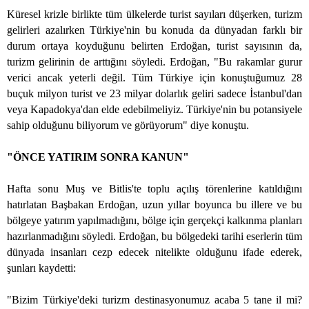
Küresel krizle birlikte tüm ülkelerde turist sayıları düşerken, turizm
gelirleri azalırken Türkiye'nin bu konuda da dünyadan farklı bir
durum ortaya koyduğunu belirten Erdoğan, turist sayısının da,
turizm gelirinin de arttığını söyledi. Erdoğan, "Bu rakamlar gurur
verici ancak yeterli değil. Tüm Türkiye için konuştuğumuz 28
buçuk milyon turist ve 23 milyar dolarlık geliri sadece İstanbul'dan
veya Kapadokya'dan elde edebilmeliyiz. Türkiye'nin bu potansiyele
sahip olduğunu biliyorum ve görüyorum" diye konuştu.
"ÖNCE YATIRIM SONRA KANUN"
Hafta sonu Muş ve Bitlis'te toplu açılış törenlerine katıldığını
hatırlatan Başbakan Erdoğan, uzun yıllar boyunca bu illere ve bu
bölgeye yatırım yapılmadığını, bölge için gerçekçi kalkınma planları
hazırlanmadığını söyledi. Erdoğan, bu bölgedeki tarihi eserlerin tüm
dünyada insanları cezp edecek nitelikte olduğunu ifade ederek,
şunları kaydetti:
"Bizim Türkiye'deki turizm destinasyonumuz acaba 5 tane il mi?