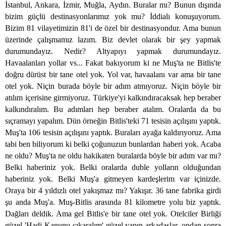
İstanbul, Ankara, İzmir, Muğla, Aydın. Buralar mı? Bunun dışında
bizim güçlü destinasyonlarımız yok mu? İddialı konuşuyorum.
Bizim 81 vilayetimizin 81'i de özel bir destinasyondur. Ama bunun
üzerinde çalışmamız lazım. Biz devlet olarak bir şey yapmak
durumundayız. Nedir? Altyapıyı yapmak durumundayız.
Havaalanları yollar vs... Fakat bakıyorum ki ne Muş'ta ne Bitlis'te
doğru dürüst bir tane otel yok. Yol var, havaalanı var ama bir tane
otel yok. Niçin burada böyle bir adım atmıyoruz. Niçin böyle bir
atılım içerisine girmiyoruz. Türkiye'yi kalkındıracaksak hep beraber
kalkındıralım. Bu adımları hep beraber atalım. Oralarda da bu
sıçramayı yapalım. Dün örneğin Bitlis'teki 71 tesisin açılışını yaptık.
Muş'ta 106 tesisin açılışını yaptık. Buraları ayağa kaldırıyoruz. Ama
tabi ben biliyorum ki belki çoğunuzun bunlardan haberi yok. Acaba
ne oldu? Muş'ta ne oldu hakikaten buralarda böyle bir adım var mı?
Belki haberiniz yok. Belki oralarda duble yolların olduğundan
haberiniz yok. Belki Muş'a gitmeyen kardeşlerim var içinizde.
Oraya bir 4 yıldızlı otel yakışmaz mı? Yakışır. 36 tane fabrika girdi
şu anda Muş'a. Muş-Bitlis arasında 81 kilometre yolu biz yaptık.
Dağları deldik. Ama gel Bitlis'e bir tane otel yok. Otelciler Birliği
güzel 'Hadi Kanunu çıkaralım' güzel yapın arkadaşlar, ondan sonra