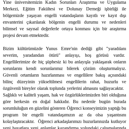
Yine üniversitemizin Kadın Sorunları Araştırma ve Uygulama
Merkezi, Eğitim Fakültesi ve Dolunay Derneği işbirliği ile
bölgemizde yaşayan engelli vatandaşların kayıtlı ve kayıt dışı
envanterini çıkarılarak bölgenin engelli durumu ve nedenleri
bilimsel ve sayısal değerlerle ortaya konması için bir araştırma
projesi devam etmektedir.
Bizim kültürümüzde Yunus Emre'nin dediği gibi "yaradılanı
severim, yaradandan ötürü" anlayışı, hoş görüsü vardır.
Engellilerimize de hiç şüphesiz ki bu anlayışla yaklaşarak onların
sorunlarını kendi sorunlarımız bilerek çözüm oluşturmalıyız.
Güvenli ortamların hazırlanması ve engellilere bakış açısındaki
bilinç düzeyinin yükseltilmesi engellilerin rahat, huzurlu ve
özgüvenli bireyler olarak toplunda yerlerini almasını sağlayacaktır.
Sağlıklı ve kaliteli yaşam, hak ve özgürlüklerimizden biri olduğuna
göre herkesin en doğal hakkıdır. Bu nedenle bugün burada
sorumluluğun en güzelini gösteren Öğrenci konseyimizin yaptığı bu
program bir engelli vatandaşımızın az da olsa yaşantısını
kolaylaştıracaktır.
Öğrenci arkadaşlarımızı huzurlarınızda kutluyor
yeni hayatlara yeni anlamlar kazandırma yolundaki çalışmalarında