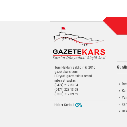
Günün
Tüm Hakları Saklıdır © 2010
gazetekars.com
Hüryurt gazetesinin resmi
internet sayfası.
Den
(0474) 212 63 04
(0474) 223 13 68
Okula 
Kar
(0533) 512 89 59
Yatırıld
Yal
Kar
Haber Scripti
Bak
Etti