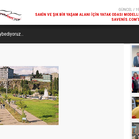
SAVENIS.COM’
GÜNCEL / 18
KARS'IN TURIZM POTANSIYELI BAKÜ'DE TANITI
bediyoruz...