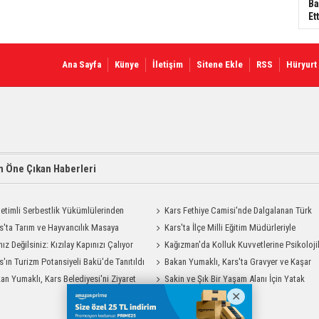
Ba
Ett
Ana Sayfa
Künye
İletişim
Sitene Ekle
RSS
Hüryurt
 Öne Çıkan Haberleri
etimli Serbestlik Yükümlülerinden
Kars Fethiye Camisi'nde Dalgalanan Türk
Temizlik Desteği
s'ta Tarım ve Hayvancılık Masaya
Bayrağı Görenlerin Beğenisini Topladı
Kars'ta İlçe Milli Eğitim Müdürleriyle
ı
nız Değilsiniz: Kızılay Kapınızı Çalıyor
Değerlendirme Toplantısı
Kağızman'da Kolluk Kuvvetlerine Psikoloji
s'ın Turizm Potansiyeli Bakü'de Tanıtıldı
İlk Yardım Eğitimi
Bakan Yumaklı, Kars'ta Gravyer ve Kaşar
an Yumaklı, Kars Belediyesi'ni Ziyaret
Üretim Tesisini Ziyaret Etti
Sakin ve Şık Bir Yaşam Alanı İçin Yatak
Odası Modelleri Savenis.com’da!