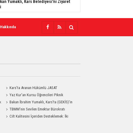
kan Yumaklı, Kars Belediyesi'ni Ziyaret
i
 Hakkında
Kars'ta Aranan Hükümlü JASAT
Operasyonuyla Yakalandı
Yaz Kur'an Kursu Öğrencileri Piknik
k
Coşkusu Yaşadı
Bakan İbrahim Yumaklı, Kars'ta (GEKİS)'in
ilk uygulamasını başlattı
TBMM’nin Sevilen Emektar Bürokratı
Durdağı Yıldırım’ın Acı Günü
Cilt Kalitesini İçeriden Desteklemek: İki
Enjeksiyon Uygulamasının Karşılaştırması