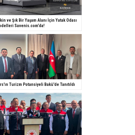
kin ve Şık Bir Yaşam Alanı İçin Yatak Odası
delleri Savenis.com’da!
rs'ın Turizm Potansiyeli Bakü'de Tanıtıldı