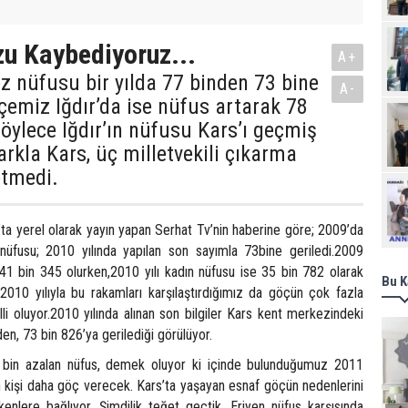
u Kaybediyoruz...
A+
z nüfusu bir yılda 77 binden 73 bine
A-
lçemiz Iğdır’da ise nüfus artarak 78
 Böylece Iğdır’ın nüfusu Kars’ı geçmiş
arkla Kars, üç milletvekili çıkarma
etmedi.
Ziy
’ta yerel olarak yayın yapan Serhat Tv’nin haberine göre; 2009’da
nüfusu; 2010 yılında yapılan son sayımla 73bine geriledi.2009
 41 bin 345 olurken,2010 yılı kadın nüfusu ise 35 bin 782 olarak
Bu K
e 2010 yılıyla bu rakamları karşılaştırdığımız da göçün çok fazla
li oluyor.2010 yılında alınan son bilgiler Kars kent merkezindeki
den, 73 bin 826’ya gerilediği görülüyor.
4 bin azalan nüfus, demek oluyor ki içinde bulunduğumuz 2011
n kişi daha göç verecek. Kars’ta yaşayan esnaf göçün nedenlerini
enlere bağlıyor. Şimdilik teğet geçtik. Eriyen nüfus karşısında