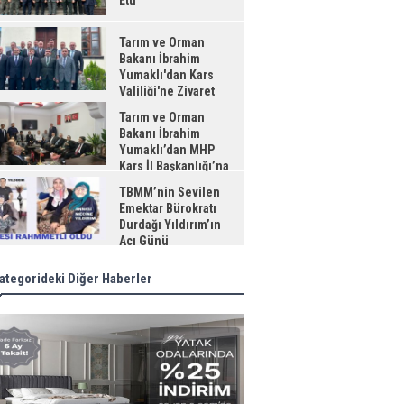
Etti
Tarım ve Orman
Bakanı İbrahim
Yumaklı'dan Kars
Valiliği'ne Ziyaret
Tarım ve Orman
Bakanı İbrahim
Yumaklı’dan MHP
Kars İl Başkanlığı’na
aret
TBMM’nin Sevilen
Emektar Bürokratı
Durdağı Yıldırım’ın
Acı Günü
ategorideki Diğer Haberler