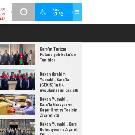
DA!
GÜNCEL / 18:37
Kars
:38
17 °C
BAKAN İBRAHIM YUMAKLI, KARS'TA (GEKİS)'IN ILK
BA
LDI
UYGULAMASINI BAŞLATTI
Kars'ın Turizm
Potansiyeli Bakü'de
Tanıtıldı
Bakan İbrahim
Yumaklı, Kars'ta
(GEKİS)'in ilk
uygulamasını başlattı
Bakan Yumaklı,
Kars'ta Gravyer ve
Kaşar Üretim Tesisini
Ziyaret Etti
Bakan Yumaklı, Kars
Belediyesi'ni Ziyaret