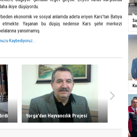
 daha ikiye düşüyordu.
ybeden ekonomik ve sosyal anlamda adeta eriyen Kars’tan Batıya
Sa
 etmekte. Yaşanan bu düşüş nedense Kars şehir merkezi
Mo
abelalarına yansımamış.
uzu Kaybediyoruz...
Ka
ırdı
Yorga'dan Hayvancılık Projesi