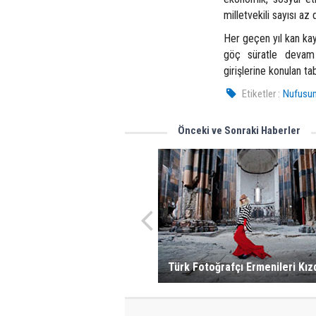
milletvekili sayısı az
Her geçen yıl kan ka
göç süratle devam
girişlerine konulan t
Etiketler :
Nufusum
Önceki ve Sonraki Haberler
Türk Fotoğrafçı Ermenileri Kızd