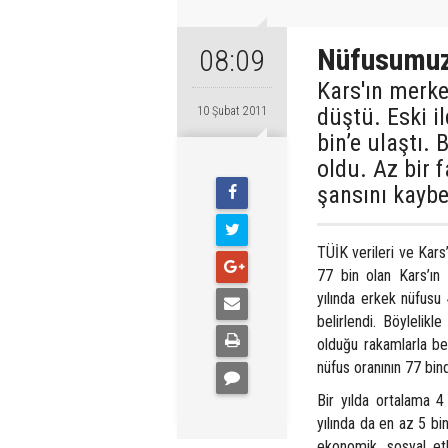
Nüfusumuz
08:09
Kars'ın merke
düştü. Eski i
10 Şubat 2011
bin’e ulaştı.
oldu. Az bir f
şansını kayb
TÜİK verileri ve Kars
77 bin olan Kars’ın 
yılında erkek nüfusu
belirlendi. Böylelikl
olduğu rakamlarla bel
nüfus oranının 77 bin
Bir yılda ortalama 
yılında da en az 5 bi
ekonomik, sosyal etk