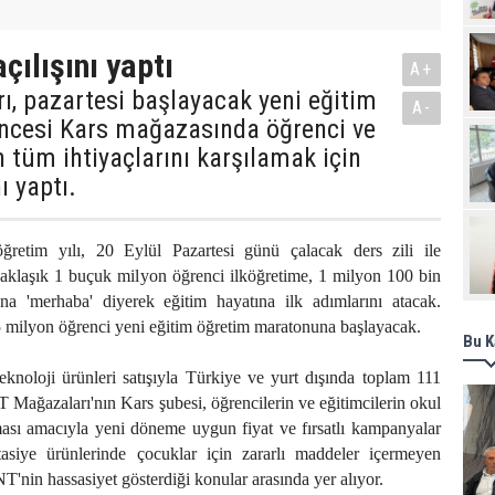
Pro
çılışını yaptı
A+
, pazartesi başlayacak yeni eğitim
A-
öncesi Kars mağazasında öğrenci ve
 tüm ihtiyaçlarını karşılamak için
ı yaptı.
ğretim yılı, 20 Eylül Pazartesi günü çalacak ders zili ile
yaklaşık 1 buçuk milyon öğrenci ilköğretime, 1 milyon 100 bin
a 'merhaba' diyerek eğitim hayatına ilk adımlarını atacak.
5 milyon öğrenci yeni eğitim öğretim maratonuna başlayacak.
Bu K
teknoloji ürünleri satışıyla Türkiye ve yurt dışında toplam 111
Mağazaları'nın Kars şubesi, öğrencilerin ve eğitimcilerin okul
aması amacıyla yeni döneme uygun fiyat ve fırsatlı kampanyalar
ırtasiye ürünlerinde çocuklar için zararlı maddeler içermeyen
T'nin hassasiyet gösterdiği konular arasında yer alıyor.