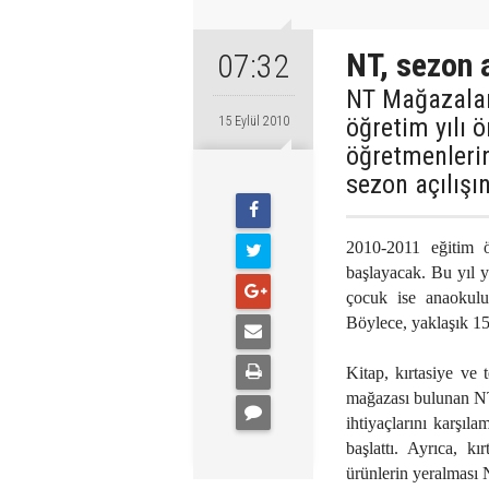
NT, sezon a
07:32
NT Mağazaları
öğretim yılı 
15 Eylül 2010
öğretmenlerin
sezon açılışın
2010-2011 eğitim ö
başlayacak. Bu yıl 
çocuk ise anaokulun
Böylece, yaklaşık 1
Kitap, kırtasiye ve 
mağazası bulunan NT 
ihtiyaçlarını karşıl
başlattı. Ayrıca, k
ürünlerin yeralması N