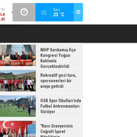
LDI
GÜNCEL / 17:08
Kars
:08
23 °C
GSB SPOR OKULLARI'NDA FUTBOL ANTRENMANLARI SÜRÜYOR
RDI
MHP Sarıkamış İlçe
Kongresi Yoğun
Katılımla
Gerçekleştirildi
Rekreatif gezi turu,
sporseverleri bir
araya getirdi
GSB Spor Okulları'nda
Futbol Antrenmanları
Sürüyor
"Kars Gravyerinin
Coğrafi İşaret