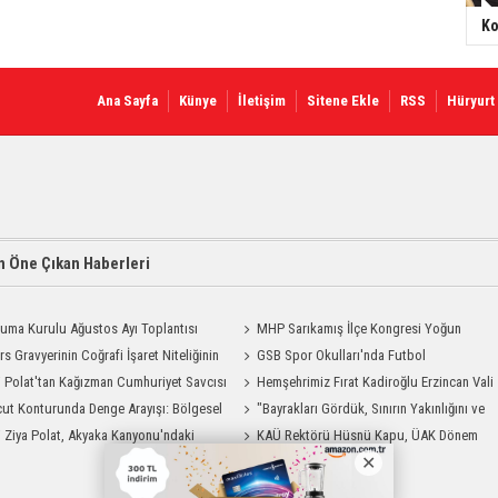
Ko
Ana Sayfa
Künye
İletişim
Sitene Ekle
RSS
Hüryurt
 Öne Çıkan Haberleri
uma Kurulu Ağustos Ayı Toplantısı
MHP Sarıkamış İlçe Kongresi Yoğun
rs Gravyerinin Coğrafi İşaret Niteliğinin
Katılımla Gerçekleştirildi
GSB Spor Okulları'nda Futbol
dirilmesi Projesi"
i Polat'tan Kağızman Cumhuriyet Savcısı
Antrenmanları Sürüyor
Hemşehrimiz Fırat Kadiroğlu Erzincan Vali
ya Ziyaret
ut Konturunda Denge Arayışı: Bölgesel
Yardımcılığına Atandı
"Bayrakları Gördük, Sınırın Yakınlığını ve
ma Sürecinin Tüm Aşamaları
i Ziya Polat, Akyaka Kanyonu'ndaki
Uzaklığını Aynı Anda Hissettik"
KAÜ Rektörü Hüsnü Kapu, ÜAK Dönem
g Heyecanına Katıldı
Başkanlığını Devretti