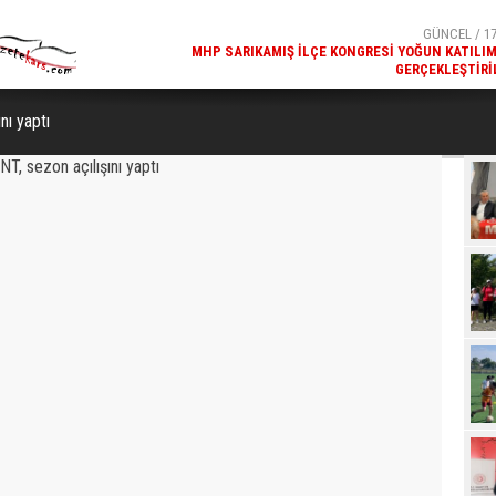
GERÇEKLEŞTIRI
GÜNCEL / 17
REKREATIF GEZI TURU, SPORSEVERLERI BIR ARAYA GETI
nı yaptı