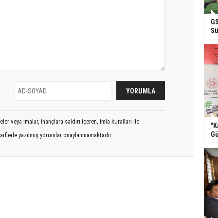
GS
Sü
er veya imalar, inançlara saldırı içeren, imla kuralları ile
"K
Gü
arflerle yazılmış yorumlar onaylanmamaktadır.