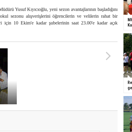
dürü Yusuf Kıyıcıoğlu, yeni sezon avantajlarının başladığını
 okul sezonu alışverişlerini öğrencilerin ve velilerin rahat bir
MH
ri için 10 Ekim'e kadar şubelerinin saat 23.00'e kadar açık
Ka
.
Nikahsız kadın kalmasın...
Re
ge