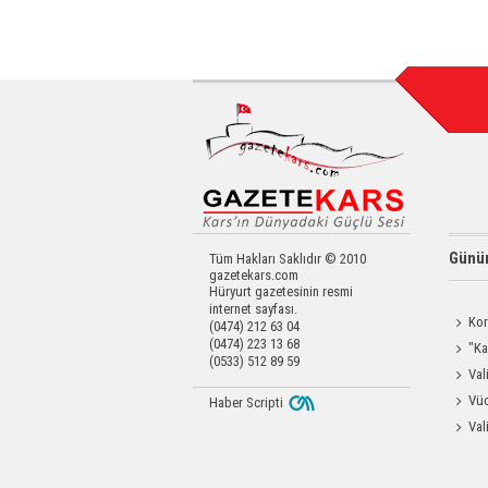
Günün
Tüm Hakları Saklıdır © 2010
gazetekars.com
Hüryurt gazetesinin resmi
internet sayfası.
Kor
(0474) 212 63 04
(0474) 223 13 68
Yapıldı
"Ka
(0533) 512 89 59
Güçlen
Val
Eravcı'
Vüc
Haber Scripti
Yağ Al
Val
Raftin