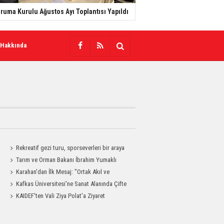
ruma Kurulu Ağustos Ayı Toplantısı Yapıldı
 Hakkında
Rekreatif gezi turu, sporseverleri bir araya
getirdi
Tarım ve Orman Bakanı İbrahim Yumaklı
Kars'a Geliyor
Karahan'dan İlk Mesaj: "Ortak Akıl ve
Dayanışmayla Çalışacağız"
Kafkas Üniversitesi'ne Sanat Alanında Çifte
Gurur
KAIDEF'ten Vali Ziya Polat'a Ziyaret