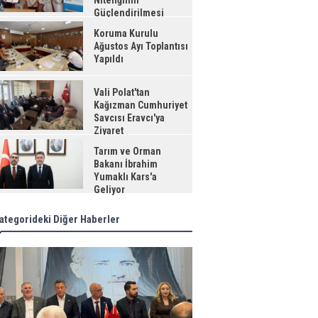
Niteliğinin
Güçlendirilmesi
jesi"
Koruma Kurulu
Ağustos Ayı Toplantısı
Yapıldı
Vali Polat'tan
Kağızman Cumhuriyet
Savcısı Eravcı'ya
Ziyaret
Tarım ve Orman
Bakanı İbrahim
Yumaklı Kars'a
Geliyor
ategorideki Diğer Haberler