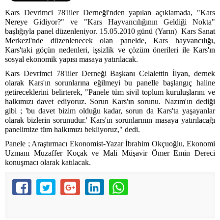
Kars Devrimci 78'liler Derneği'nden yapılan açıklamada, "Kars
Nereye Gidiyor?" ve "Kars Hayvancılığının Geldiği Nokta"
başlığıyla panel düzenleniyor. 15.05.2010 günü (Yarın)
Kars Sanat
Merkezi'nde düzenlenecek olan panelde, Kars hayvancılığı,
Kars'taki göçün nedenleri, işsizlik ve çözüm önerileri ile Kars'ın
sosyal ekonomik yapısı masaya yatırılacak.
Kars Devrimci 78'liler Derneği Başkanı Celalettin İlyan, dernek
olarak Kars'ın sorunlarına eğilmeyi bu panelle başlangıç haline
getireceklerini belirterek, "Panele tüm sivil toplum kuruluşlarını ve
halkımızı davet ediyoruz. Sorun Kars'ın sorunu. Nazım'ın dediği
gibi ; 'bu davet bizim olduğu kadar, sorun da Kars'ta yaşayanlar
olarak bizlerin sorunudur.' Kars'ın sorunlarının masaya yatırılacağı
panelimize tüm halkımızı bekliyoruz," dedi.
Panele ; Araştırmacı Ekonomist-Yazar İbrahim Okçuoğlu, Ekonomi
Uzmanı Muzaffer Koçak ve Mali Müşavir Ömer Emin Dereci
konuşmacı olarak katılacak.