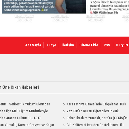
Ana Sayfa
Künye
İletişim
Sitene Ekle
RSS
Hüryurt
 Öne Çıkan Haberleri
etimli Serbestlik Yükümlülerinden
Kars Fethiye Camisi'nde Dalgalanan Türk
Temizlik Desteği
s'ta İlçe Milli Eğitim Müdürleriyle
Bayrağı Görenlerin Beğenisini Topladı
Yaz Kur'an Kursu Öğrencileri Piknik
endirme Toplantısı
s'ta Aranan Hükümlü JASAT
Coşkusu Yaşadı
Bakan İbrahim Yumaklı, Kars'ta (GEKİS)'in
yonuyla Yakalandı
an Yumaklı, Kars'ta Gravyer ve Kaşar
ilk uygulamasını başlattı
Cilt Kalitesini İçeriden Desteklemek: İki