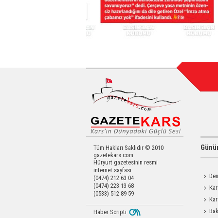
Günün
Tüm Hakları Saklıdır © 2010
gazetekars.com
Hüryurt gazetesinin resmi
internet sayfası.
Den
(0474) 212 63 04
(0474) 223 13 68
Okula 
Kar
(0533) 512 89 59
Değerl
Kar
Operas
Bak
Haber Scripti