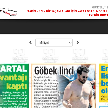
SAVENIS.COM’
GÜNCEL / 18
KARS'IN TURIZM POTANSIYELI BAKÜ'DE TANITI