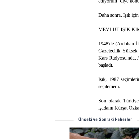
ediyorum'' diye konu
Daha sonra, Işık içi
MEVLÜT IŞIK Kİ
1948'de (Ardahan İl
Gazetecilik Yüksek 
Kars Radyosu'nda, A
başladı.
Işık, 1987 seçimler
seçilemedi.
Son olarak Türkiye
işadamı Kürşat Özkan
Önceki ve Sonraki Haberler