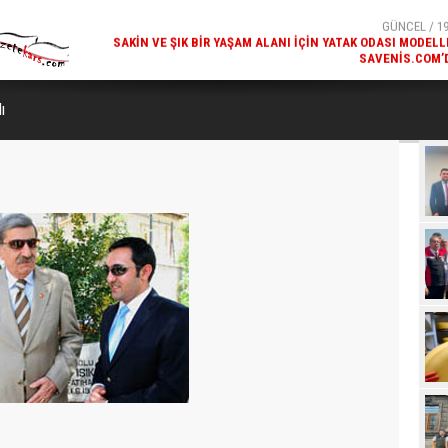
SAVENIS.COM’
GÜNCEL / 18
KARS'IN TURIZM POTANSIYELI BAKÜ'DE TANITI
ı