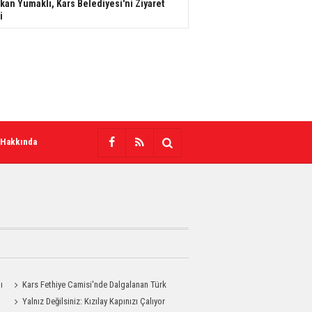
kan Yumaklı, Kars Belediyesi'ni Ziyaret
i
 Hakkında
ı
Kars Fethiye Camisi'nde Dalgalanan Türk
Bayrağı Görenlerin Beğenisini Topladı
Yalnız Değilsiniz: Kızılay Kapınızı Çalıyor