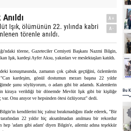
 Anıldı
A+
üt Işık, ölümünün 22. yılında kabri
A-
lenen törenle anıldı.
ğı'ndaki törene, Gazeteciler Cemiyeti Başkanı Nazmi Bilgin,
lkan Işık, kardeşi Ayfer Aksu, yakınları ve meslektaşları katıldı.
Ziy
deki konuşmasında, zamanın çok çabuk geçtiğini, özlemlerin
ek, ''Can kardeşim, gönül dostumun mezarı başına 22 yıldır
iğimde şunu söylüyorum, o adam gibi bir adamdı. Kalemlerin
Bu K
rin kiraya verildiği bir dönemde Mevlüt Işık gibi bir kişiliğe
ç var. Onu anıyor ve hepsinden ötesi özlüyoruz'' dedi.
ilgin'in kendilerini hiç yalnız bırakmadığını ifade ederek, ''Bir
tarafından 22 yıldır hiç aksatılmadan anılması bir rekordur
n hep 'adam gibi adam' diyen Bilgin'e, ailemiz adına teşekkür