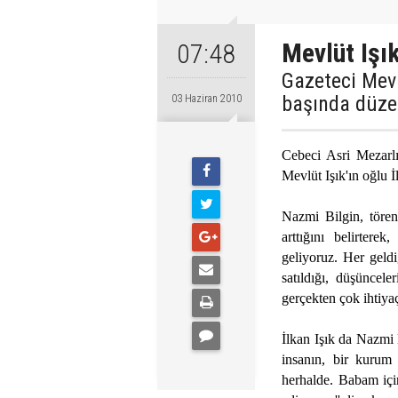
Mevlüt Işık
07:48
Gazeteci Mevl
başında düzen
03 Haziran 2010
Cebeci Asri Mezarlı
Mevlüt Işık'ın oğlu İ
Nazmi Bilgin, tören
arttığını belirter
geliyoruz. Her geld
satıldığı, düşüncele
gerçekten çok ihtiya
İlkan Işık da Nazmi B
insanın, bir kurum 
herhalde. Babam içi