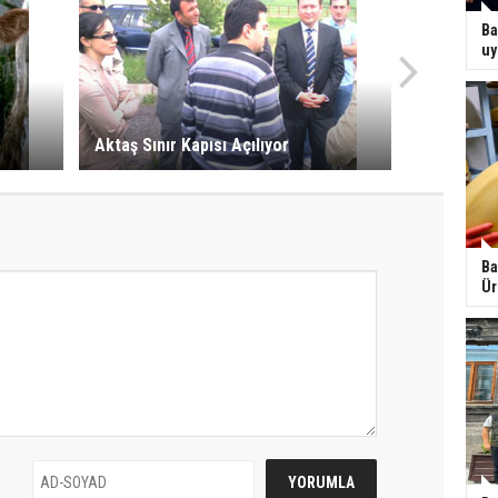
Ba
uy
Aktaş Sınır Kapısı Açılıyor
Ba
Ür