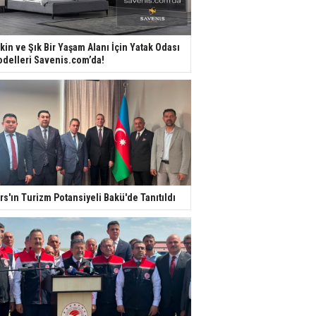
kin ve Şık Bir Yaşam Alanı İçin Yatak Odası
delleri Savenis.com’da!
rs'ın Turizm Potansiyeli Bakü'de Tanıtıldı