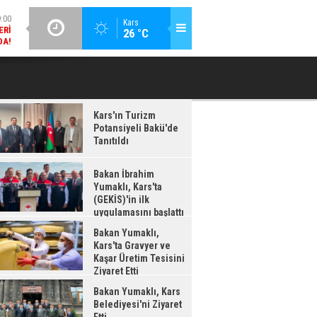
DA!
GÜNCEL / 18:37
Kars
:38
26 °C
BAKAN İBRAHIM YUMAKLI, KARS'TA (GEKİS)'IN ILK
BA
LDI
UYGULAMASINI BAŞLATTI
Kars'ın Turizm
Potansiyeli Bakü'de
Tanıtıldı
Bakan İbrahim
Yumaklı, Kars'ta
(GEKİS)'in ilk
uygulamasını başlattı
Bakan Yumaklı,
Kars'ta Gravyer ve
Kaşar Üretim Tesisini
Ziyaret Etti
Bakan Yumaklı, Kars
Belediyesi'ni Ziyaret