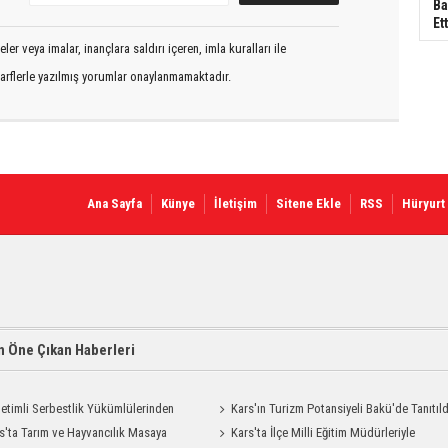
Ba
Ett
er veya imalar, inançlara saldırı içeren, imla kuralları ile
arflerle yazılmış yorumlar onaylanmamaktadır.
Ana Sayfa
Künye
İletişim
Sitene Ekle
RSS
Hüryurt
 Öne Çıkan Haberleri
etimli Serbestlik Yükümlülerinden
Kars'ın Turizm Potansiyeli Bakü'de Tanıtıld
Temizlik Desteği
s'ta Tarım ve Hayvancılık Masaya
Kars'ta İlçe Milli Eğitim Müdürleriyle