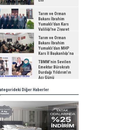
Etti
Tarım ve Orman
Bakanı İbrahim
Yumaklı'dan Kars
Valiliği'ne Ziyaret
Tarım ve Orman
Bakanı İbrahim
Yumaklı’dan MHP
Kars İl Başkanlığı’na
aret
TBMM’nin Sevilen
Emektar Bürokratı
Durdağı Yıldırım’ın
Acı Günü
ategorideki Diğer Haberler