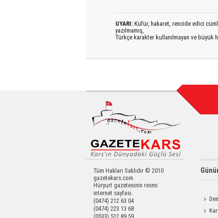
UYARI:
Küfür, hakaret, rencide edici cümlel
yazılmamış,
Türkçe karakter kullanılmayan ve büyük h
Günün
Tüm Hakları Saklıdır © 2010
gazetekars.com
Hüryurt gazetesinin resmi
internet sayfası.
Den
(0474) 212 63 04
(0474) 223 13 68
Okula 
Kar
(0533) 512 89 59