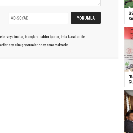
GS
Sü
er veya imalar, inançlara saldırı içeren, imla kuralları ile
arflerle yazılmış yorumlar onaylanmamaktadır.
"K
Gü