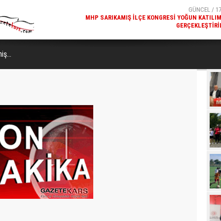
GERÇEKLEŞTIRI
GÜNCEL / 17
REKREATIF GEZI TURU, SPORSEVERLERI BIR ARAYA GETI
miş…