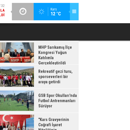
LDI
GÜNCEL / 17:08
Kars
:08
12 °C
GSB SPOR OKULLARI'NDA FUTBOL ANTRENMANLARI SÜRÜYOR
RDI
MHP Sarıkamış İlçe
Kongresi Yoğun
Katılımla
Gerçekleştirildi
Rekreatif gezi turu,
sporseverleri bir
araya getirdi
GSB Spor Okulları'nda
Futbol Antrenmanları
Sürüyor
"Kars Gravyerinin
Coğrafi İşaret