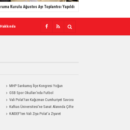
ruma Kurulu Ağustos Ayı Toplantısı Yapıldı
 Hakkında
MHP Sarıkamış İlçe Kongresi Yoğun
Katılımla Gerçekleştirildi
GSB Spor Okulları'nda Futbol
Antrenmanları Sürüyor
Vali Polat'tan Kağızman Cumhuriyet Savcısı
Eravcı'ya Ziyaret
Kafkas Üniversitesi'ne Sanat Alanında Çifte
Gurur
KAIDEF'ten Vali Ziya Polat'a Ziyaret