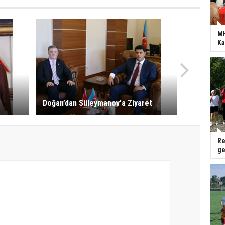
MH
Ka
Doğan’dan Süleymanov’a Ziyaret
Re
ge