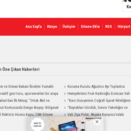
Ko
Ana Sayfa
Künye
İletişim
Sitene Ekle
RSS
Hüryurt
 Öne Çıkan Haberleri
ım ve Orman Bakanı İbrahim Yumaklı
Koruma Kurulu Ağustos Ayı Toplantısı
Geliyor
reatif gezi turu, sporseverleri bir araya
Yapıldı
Hemşehrimiz Fırat Kadiroğlu Erzincan Vali
ahan'dan İlk Mesaj: "Ortak Akıl ve
Yardımcılığına Atandı
"Kars Gravyerinin Coğrafi İşaret Niteliğinin
şmayla Çalışacağız"
ut Konturunda Denge Arayışı: Bölgesel
Güçlendirilmesi Projesi"
"Bayrakları Gördük, Sınırın Yakınlığını ve
ma Sürecinin Tüm Aşamaları
Ü Rektörü Hüsnü Kapu, ÜAK Dönem
Uzaklığını Aynı Anda Hissettik"
Vali Ziya Polat, Akyaka Kanyonu'ndaki
ığını Devretti
Rafting Heyecanına Katıldı