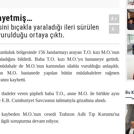
Pro
ayetmiş…
A+
ini bıçakla yaraladığı ileri sürülen
A-
 vurulduğu ortaya çıktı.
rumluluk bölgesinde 156 Jandarmayı arayan T.O. kızı M.O.'nun
aladığını bildirdi. Baba T.O. kızı M.O.'yu hastaneye getirdi.
üdahale de M.O.'nun karnından silahla vurulduğu anlaşıldı.
nan M.O. hastanede yapılan bütün müdahalelere rağmen
tını kaybetti.
Bu K
li ifadeler veren şüpheli baba T.O., anne M.O. ile birlikte aynı
e E.B. Cumhuriyet Savcısının talimatıyla gözaltına alındı.
ı kaybeden M.O.'nun cesedi Trabzon Adli Tıp Kurumu'na
 ilgili soruşturma devam ediyor.