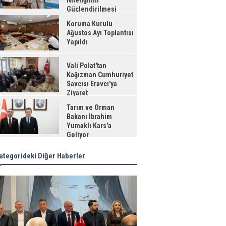
Niteliğinin
Güçlendirilmesi
jesi"
Koruma Kurulu
Ağustos Ayı Toplantısı
Yapıldı
Vali Polat'tan
Kağızman Cumhuriyet
Savcısı Eravcı'ya
Ziyaret
Tarım ve Orman
Bakanı İbrahim
Yumaklı Kars'a
Geliyor
ategorideki Diğer Haberler