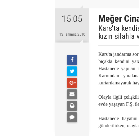
Meğer Cin
15:05
Kars'ta kendis
kızın silahla
13 Temmuz 2010
Kars'ta jandarma so
bıçakla kendini yar
Hastanede yapılan m
Karnından yarala
kurtarılamayarak haya
Olayla ilgili çelişki
evde yaşayan F.Ş. il
Hastanede hayatın
gönderilirken, olayla