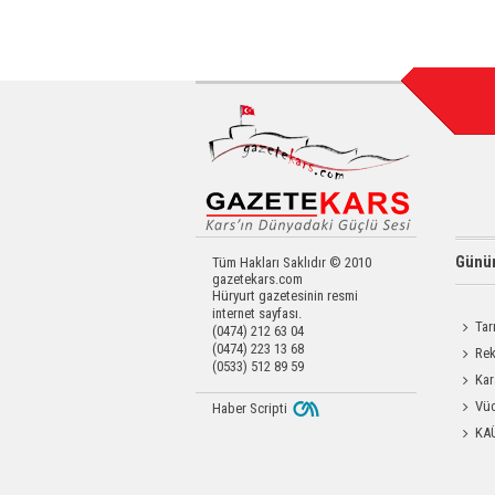
Günün
Tüm Hakları Saklıdır © 2010
gazetekars.com
Hüryurt gazetesinin resmi
internet sayfası.
Tar
(0474) 212 63 04
(0474) 223 13 68
Kars'a 
Rek
(0533) 512 89 59
getirdi
Kar
Dayanı
Vüc
Haber Scripti
Yağ Al
KA
Başkanl