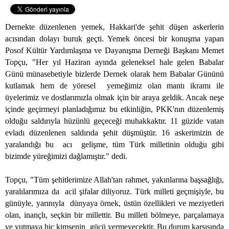
Dernekte düzenlenen yemek, Hakkari'de şehit düşen askerlerin
acısından dolayı buruk geçti. Yemek öncesi bir konuşma yapan
Posof Kültür Yardımlaşma ve Dayanışma Derneği Başkanı Memet
Topçu, "Her yıl Haziran ayında geleneksel hale gelen Babalar
Günü münasebetiyle bizlerde Dernek olarak hem Babalar Gününü
kutlamak hem de yöresel
yemeğimiz olan mantı ikramı ile
üyelerimiz ve dostlarımızla olmak için bir araya geldik. Ancak neşe
içinde geçirmeyi planladığımız bu etkinliğin, PKK'nın düzenlemiş
olduğu saldırıyla hüzünlü geçeceği muhakkaktır. 11 güzide vatan
evladı düzenlenen saldırıda şehit düşmüştür. 16 askerimizin de
yaralandığı bu
acı
gelişme, tüm Türk milletinin olduğu gibi
bizimde yüreğimizi dağlamıştır." dedi.
Topçu, "Tüm şehitlerimize Allah'tan rahmet, yakınlarına başsağlığı,
yaralılarımıza da
acil şifalar diliyoruz. Türk milleti geçmişiyle, bu
günüyle, yarınıyla
dünyaya örnek, üstün özellikleri ve meziyetleri
olan, inançlı, seçkin bir millettir. Bu milleti bölmeye, parçalamaya
ve yutmaya hiç kimsenin
gücü yermeyecektir. Bu durum karşısında