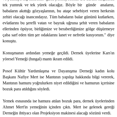
tek yumruk ve tek yürek olacağız. Böyle bir
günde
anaların,
babaların akıttığı gözyaşlarının, bu ataşe sebebiyet veren herkesin
zehiri olacağı inancındayız. Tüm babaların balar gününü kutlarken,
evlatlarını bu şerefli vatan ve bayrak uğruna şehit veren babaların
ellerinden öpüyor, birliğimize ve beraberliğimize gölge düşürmeye
çaba sarf eden tüm şer odaklarını lanet ve nefretle kınıyorum." diye
konuştu.
Konuşmanın ardından yemeğe geçildi. Dernek üyelerine Kars'ın
yöresel Yemeği (hıngal) mantı ikram edildi.
Posof Kültür Yardımlaşma ve Dayanışma Derneği kadın kolu
Başkanı Nafiye Mert ise Mantının yapılışı hakkında bilgi vererek,
Mantının hamuru yoğrulurken niyet edildiğini ve hamurun içerisine
bozuk para atıldığını söyledi.
Yemek esnasında ise hamura atılan bozuk para, dernek üyelerinden
Ahmet Mert'in yemeğinin içinden çıktı. Mert ise gelenek gereği
Derneğin ihtiyacı olan Projeksiyon makinesi alacağı sözünü verdi.