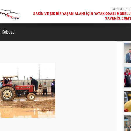
SAVENIS.COM’
GÜNCEL / 18
KARS'IN TURIZM POTANSIYELI BAKÜ'DE TANITI
r Kabusu