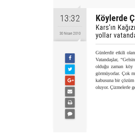
Köylerde 
13:32
Kars’ın Kağız
yollar vatanda
30 Nisan 2010
Günlerdir etkili ola
Vatandaşlar, “Gelsi
olduğu zaman köy k
görmüyorlar. Çok ma
kabusuna bir çözüm b
oluyor. Çizmelerle ge