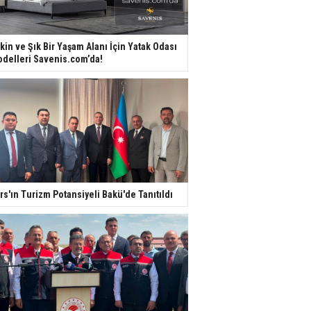
kin ve Şık Bir Yaşam Alanı İçin Yatak Odası
delleri Savenis.com’da!
rs'ın Turizm Potansiyeli Bakü'de Tanıtıldı