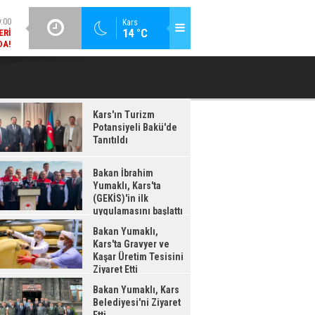
DA!
GÜNCEL / 18:37
Kars
:38
14 °C
BAKAN İBRAHIM YUMAKLI, KARS'TA (GEKİS)'IN ILK
BA
LDI
UYGULAMASINI BAŞLATTI
Kars'ın Turizm
Potansiyeli Bakü'de
Tanıtıldı
Bakan İbrahim
Yumaklı, Kars'ta
(GEKİS)'in ilk
uygulamasını başlattı
Bakan Yumaklı,
Kars'ta Gravyer ve
Kaşar Üretim Tesisini
Ziyaret Etti
Bakan Yumaklı, Kars
Belediyesi'ni Ziyaret