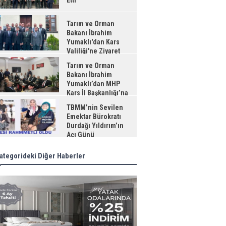
Etti
Tarım ve Orman
Bakanı İbrahim
Yumaklı'dan Kars
Valiliği'ne Ziyaret
Tarım ve Orman
Bakanı İbrahim
Yumaklı’dan MHP
Kars İl Başkanlığı’na
aret
TBMM’nin Sevilen
Emektar Bürokratı
Durdağı Yıldırım’ın
Acı Günü
ategorideki Diğer Haberler