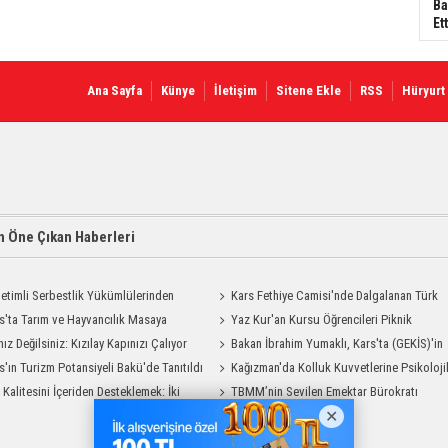
Ba
Ett
Ana Sayfa
Künye
İletişim
Sitene Ekle
RSS
Hüryurt
 Öne Çıkan Haberleri
etimli Serbestlik Yükümlülerinden
Kars Fethiye Camisi'nde Dalgalanan Türk
Temizlik Desteği
s'ta Tarım ve Hayvancılık Masaya
Bayrağı Görenlerin Beğenisini Topladı
Yaz Kur'an Kursu Öğrencileri Piknik
ı
nız Değilsiniz: Kızılay Kapınızı Çalıyor
Coşkusu Yaşadı
Bakan İbrahim Yumaklı, Kars'ta (GEKİS)'in
s'ın Turizm Potansiyeli Bakü'de Tanıtıldı
ilk uygulamasını başlattı
Kağızman'da Kolluk Kuvvetlerine Psikoloji
t Kalitesini İçeriden Desteklemek: İki
İlk Yardım Eğitimi
TBMM’nin Sevilen Emektar Bürokratı
iyon Uygulamasının Karşılaştırması
Durdağı Yıldırım’ın Acı Günü