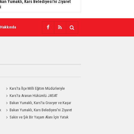
kan Yumaklı, Kars Belediyesi'ni Ziyaret
i
 Hakkında
Kars'ta İlçe Milli Eğitim Müdürleriyle
Değerlendirme Toplantısı
Kars'ta Aranan Hükümlü JASAT
Operasyonuyla Yakalandı
Bakan Yumaklı, Kars'ta Gravyer ve Kaşar
k
Üretim Tesisini Ziyaret Etti
Bakan Yumaklı, Kars Belediyesi'ni Ziyaret
Etti
Sakin ve Şık Bir Yaşam Alanı İçin Yatak
Odası Modelleri Savenis.com’da!