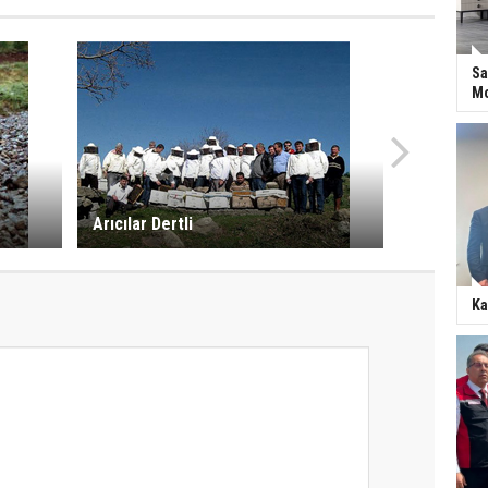
Sa
Mo
Arıcılar Dertli
Ka