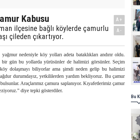
Çamur Kabusu
A+
man ilçesine bağlı köylerde çamurlu
A-
şı çileden çıkartıyor.
n yağmur nedeniyle köy yolları adeta bataklıkları andırır oldu.
n bir gün bu yollarda yürüsünler de halimizi görsünler. Seçim
Ziy
öy dolaşmayı biliyorlar ama şimdi neden gelip bu halimizi
ğdur durumdayız, yetkililerden yardım bekliyoruz. Bu çamur
ulsunlar. Araçlarımız çamura saplanıyor. Kıyafetlerimiz çamur
ziyoruz.” diye tepki gösterdiler.
Bu K