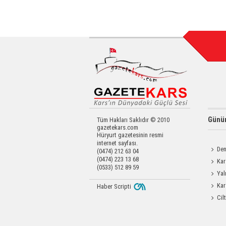
Günün
Tüm Hakları Saklıdır © 2010
gazetekars.com
Hüryurt gazetesinin resmi
internet sayfası.
Den
(0474) 212 63 04
(0474) 223 13 68
Okula 
Kar
(0533) 512 89 59
Yatırıld
Yal
Kar
Haber Scripti
Cil
Enjeks