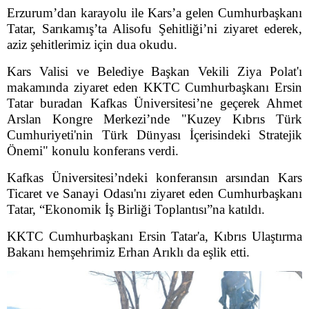
Erzurum’dan karayolu ile Kars’a gelen Cumhurbaşkanı
Tatar, Sarıkamış’ta Alisofu Şehitliği’ni ziyaret ederek,
aziz şehitlerimiz için dua okudu.
Kars Valisi ve Belediye Başkan Vekili Ziya Polat'ı
makamında ziyaret eden KKTC Cumhurbaşkanı Ersin
Tatar buradan Kafkas Üniversitesi’ne geçerek Ahmet
Arslan Kongre Merkezi’nde "Kuzey Kıbrıs Türk
Cumhuriyeti'nin Türk Dünyası İçerisindeki Stratejik
Önemi" konulu konferans verdi.
Kafkas Üniversitesi’ndeki konferansın arsından Kars
Ticaret ve Sanayi Odası'nı ziyaret eden Cumhurbaşkanı
Tatar, “Ekonomik İş Birliği Toplantısı”na katıldı.
KKTC Cumhurbaşkanı Ersin Tatar'a, Kıbrıs Ulaştırma
Bakanı hemşehrimiz Erhan Arıklı da eşlik etti.