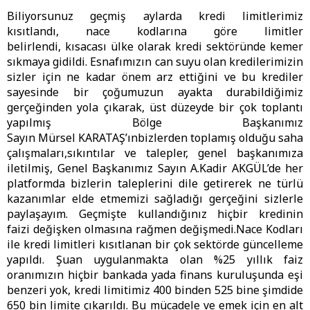
Biliyorsunuz geçmiş aylarda kredi limitlerimiz
kısıtlandı, nace kodlarına göre limitler
belirlendi, kısacası ülke olarak kredi sektöründe kemer
sıkmaya gidildi. Esnafımızın can suyu olan kredilerimizin
sizler için ne kadar önem arz ettiğini ve bu krediler
sayesinde bir çoğumuzun ayakta durabildiğimiz
gerçeğinden yola çıkarak, üst düzeyde bir çok toplantı
yapılmış Bölge Başkanımız
Sayın Mürsel KARATAŞ’ınbizlerden toplamış olduğu saha
çalışmaları,sıkıntılar ve talepler, genel başkanımıza
iletilmiş, Genel Başkanımız Sayın A.Kadir AKGÜL’de her
platformda bizlerin taleplerini dile getirerek ne türlü
kazanımlar elde etmemizi sağladığı gerçeğini sizlerle
paylaşayım. Geçmişte kullandığınız hiçbir kredinin
faizi değişken olmasına rağmen değişmedi.Nace Kodları
ile kredi limitleri kısıtlanan bir çok sektörde güncelleme
yapıldı. Şuan uygulanmakta olan %25 yıllık faiz
oranımızın hiçbir bankada yada finans kuruluşunda eşi
benzeri yok, kredi limitimiz 400 binden 525 bine şimdide
650 bin limite çıkarıldı. Bu mücadele ve emek için en alt