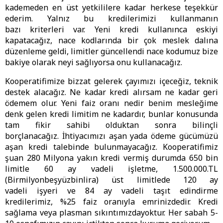
kademeden en üst yetkililere kadar herkese teşekkür
ederim. Yalnız bu kredilerimizi kullanmanın
bazı kriterleri var. Yeni kredi kullanınca eskiyi
kapatacağız, nace kodlarında bir çok meslek dalına
düzenleme geldi, limitler güncellendi nace kodumuz bize
bakiye olarak neyi sağlıyorsa onu kullanacağız.
Kooperatifimize bizzat gelerek çayımızı içeceğiz, teknik
destek alacağız. Ne kadar kredi alırsam ne kadar geri
ödemem olur. Yeni faiz oranı nedir benim mesleğime
denk gelen kredi limitim ne kadardır, bunlar konusunda
tam fikir sahibi olduktan sonra bilinçli
borçlanacağız. İhtiyacımızı aşan yada ödeme gücümüzü
aşan kredi talebinde bulunmayacağız. Kooperatifimiz
şuan 280 Milyona yakın kredi vermiş durumda 650 bin
limitle 60 ay vadeli işletme, 1.500.000.TL
(Birmilyonbeşyüzbinlira) üst limitlede 120 ay
vadeli işyeri ve 84 ay vadeli taşıt edindirme
kredilerimiz, %25 faiz oranıyla emrinizdedir. Kredi
sağlama veya plasman sıkıntımızdayoktur. Her sabah 5-