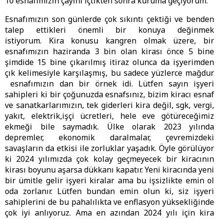
10 esnafımızın çayını içtikten sonra kuruma geçiyorum.
Esnafımızın son günlerde çok sıkıntı çektiği ve benden
talep ettikleri önemli bir konuya değinmek
istiyorum. Kira konusu kangren olmak üzere, bir
esnafımızın haziranda 3 bin olan kirası önce 5 bine
şimdide 15 bine çıkarılmış itiraz olunca da işyerimden
çık kelimesiyle karşılaşmış, bu sadece yüzlerce mağdur
esnafımızın dan bir örnek idi. Lütfen sayın işyeri
sahipleri ki bir çoğunuzda esnafsınız, bizim kiracı esnaf
ve sanatkarlarımızın, tek giderleri kira değil, sgk, vergi,
yakıt, elektrik,işçi ücretleri, hele eve götüreceğimiz
ekmeği bile saymadık. Ülke olarak 2023 yılında
depremler, ekonomik daralmalar, çevremizdeki
savaşların da etkisi ile zorluklar yaşadık. Öyle görülüyor
ki 2024 yılımızda çok kolay geçmeyecek bir kiracının
kirası boyunu aşarsa dükkanı kapatır. Yeni kiracında yeni
bir ümitle gelir işyeri kiralar ama bu işsizlikte emin ol
oda zorlanır. Lütfen bundan emin olun ki, siz işyeri
sahiplerini de bu pahalılıkta ve enflasyon yüksekliğinde
çok iyi anlıyoruz. Ama en azından 2024 yılı için kira