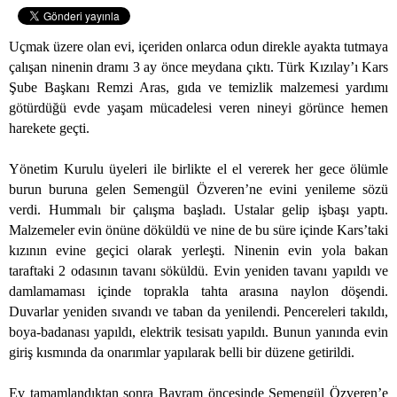
Uçmak üzere olan evi, içeriden onlarca odun direkle ayakta tutmaya
çalışan ninenin dramı 3 ay önce meydana çıktı. Türk Kızılay’ı Kars
Şube Başkanı Remzi Aras, gıda ve temizlik malzemesi yardımı
götürdüğü evde yaşam mücadelesi veren nineyi görünce hemen
harekete geçti.
Yönetim Kurulu üyeleri ile birlikte el el vererek her gece ölümle
burun buruna gelen Semengül Özveren’ne evini yenileme sözü
verdi. Hummalı bir çalışma başladı. Ustalar gelip işbaşı yaptı.
Malzemeler evin önüne döküldü ve nine de bu süre içinde Kars’taki
kızının evine geçici olarak yerleşti. Ninenin evin yola bakan
taraftaki 2 odasının tavanı söküldü. Evin yeniden tavanı yapıldı ve
damlamaması içinde toprakla tahta arasına naylon döşendi.
Duvarlar yeniden sıvandı ve taban da yenilendi. Pencereleri takıldı,
boya-badanası yapıldı, elektrik tesisatı yapıldı. Bunun yanında evin
giriş kısmında da onarımlar yapılarak belli bir düzene getirildi.
Ev tamamlandıktan sonra Bayram öncesinde Semengül Özveren’e