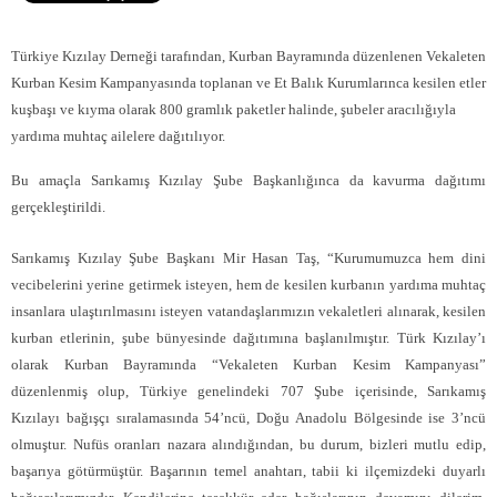
Türkiye Kızılay Derneği tarafından, Kurban Bayramında düzenlenen Vekaleten
Kurban Kesim Kampanyasında toplanan ve Et Balık Kurumlarınca kesilen etler
kuşbaşı ve kıyma olarak 800 gramlık paketler halinde, şubeler aracılığıyla
yardıma muhtaç ailelere dağıtılıyor.
Bu amaçla Sarıkamış Kızılay Şube Başkanlığınca da kavurma dağıtımı
gerçekleştirildi.
Sarıkamış Kızılay Şube Başkanı Mir Hasan Taş, “Kurumumuzca hem dini
vecibelerini yerine getirmek isteyen, hem de kesilen kurbanın yardıma muhtaç
insanlara ulaştırılmasını isteyen vatandaşlarımızın vekaletleri alınarak, kesilen
kurban etlerinin, şube bünyesinde dağıtımına başlanılmıştır. Türk Kızılay’ı
olarak Kurban Bayramında “Vekaleten Kurban Kesim Kampanyası”
düzenlenmiş olup, Türkiye genelindeki 707 Şube içerisinde, Sarıkamış
Kızılayı bağışçı sıralamasında 54’ncü, Doğu Anadolu Bölgesinde ise 3’ncü
olmuştur. Nufüs oranları nazara alındığından, bu durum, bizleri mutlu edip,
başarıya götürmüştür. Başarının temel anahtarı, tabii ki ilçemizdeki duyarlı