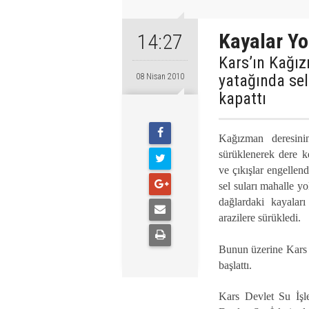
Kayalar Yo
14:27
Kars’ın Kağız
yatağında sel
08 Nisan 2010
kapattı
Kağızman deresinin
sürüklenerek dere ke
ve çıkışlar engellen
sel suları mahalle yo
dağlardaki kayaları
arazilere sürükledi.
Bunun üzerine Kars D
başlattı.
Kars Devlet Su İşler