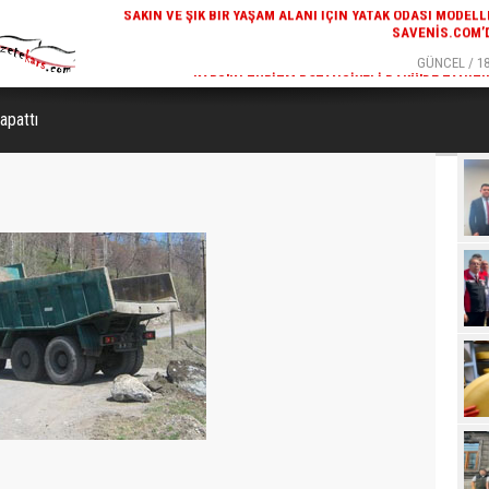
SAVENIS.COM’
GÜNCEL / 18
KARS'IN TURIZM POTANSIYELI BAKÜ'DE TANITI
Kapattı