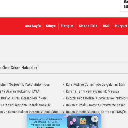
Ba
Ett
Ana Sayfa
Künye
İletişim
Sitene Ekle
RSS
Hüryurt
 Öne Çıkan Haberleri
etimli Serbestlik Yükümlülerinden
Kars Fethiye Camisi'nde Dalgalanan Türk
Temizlik Desteği
s'ta Aranan Hükümlü JASAT
Bayrağı Görenlerin Beğenisini Topladı
Kars'ta Tarım ve Hayvancılık Masaya
yonuyla Yakalandı
 Kur'an Kursu Öğrencileri Piknik
Yatırıldı
Kağızman'da Kolluk Kuvvetlerine Psikoloji
su Yaşadı
t Kalitesini İçeriden Desteklemek: İki
İlk Yardım Eğitimi
Bakan Yumaklı, Kars'ta Gravyer ve Kaşar
iyon Uygulamasının Karşılaştırması
ım ve Orman Bakanı İbrahim Yumaklı'dan
Üretim Tesisini Ziyaret Etti
Bakan İbrahim Yumaklı, Kars'ta (GEKİS)'in
liliği'ne Ziyaret
ilk uygulamasını başlattı