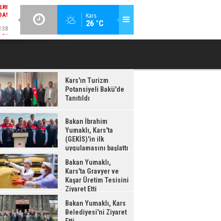
DA!
GÜNCEL / 18:37
:38
Kars
26 °C
BAKAN İBRAHIM YUMAKLI, KARS'TA (GEKİS)'IN ILK
BA
LDI
UYGULAMASINI BAŞLATTI
Kars'ın Turizm
Potansiyeli Bakü'de
Tanıtıldı
Bakan İbrahim
Yumaklı, Kars'ta
(GEKİS)'in ilk
uygulamasını başlattı
Bakan Yumaklı,
Kars'ta Gravyer ve
Kaşar Üretim Tesisini
Ziyaret Etti
Bakan Yumaklı, Kars
Belediyesi'ni Ziyaret