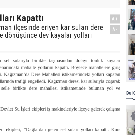
lları Kapattı
A+
man ilçesinde eriyen kar suları dere
A-
e dönüşünce dev kayalar yolları
 sel sularıyla birlikte taşmasından dolayı tonluk kayalar
Ziy
narındaki mahalle yollarını kapattı. Böylece mahallelere giriş
di. Kağızman’da Dere Mahallesi istikametindeki yolları kapatan
llarında trafiği engelledi. Kağızman deresi kar sularıyla coşarak
 selle birlikte dere mahallesi istikametinde bulunan yol ve
Bu K
evlet Su İşleri ekipleri iş makineleriyle ilçeye gelerek çalışma
i ekipleri, “Dağlardan gelen sel suları yolları kapattı. Kars