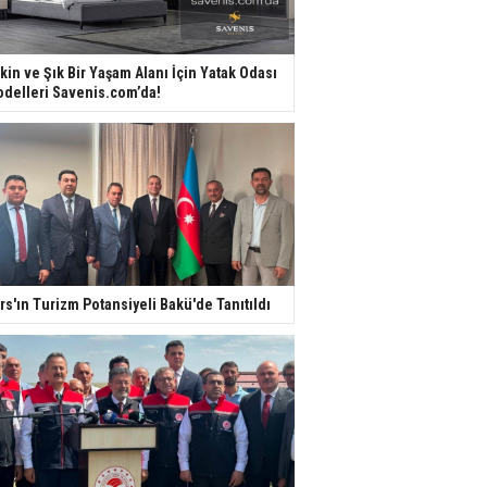
kin ve Şık Bir Yaşam Alanı İçin Yatak Odası
delleri Savenis.com’da!
rs'ın Turizm Potansiyeli Bakü'de Tanıtıldı