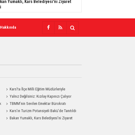
kan Yumaklı, Kars Belediyesi'ni Ziyaret
i
 Hakkında
Kars'ta İlçe Milli Eğitim Müdürleriyle
Değerlendirme Toplantısı
Yalnız Değilsiniz: Kızılay Kapınızı Çalıyor
k
TBMM’nin Sevilen Emektar Bürokratı
Durdağı Yıldırım’ın Acı Günü
Kars'ın Turizm Potansiyeli Bakü'de Tanıtıldı
Bakan Yumaklı, Kars Belediyesi'ni Ziyaret
Etti