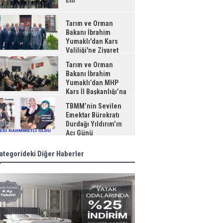
Etti
Tarım ve Orman
Bakanı İbrahim
Yumaklı'dan Kars
Valiliği'ne Ziyaret
Tarım ve Orman
Bakanı İbrahim
Yumaklı’dan MHP
Kars İl Başkanlığı’na
aret
TBMM’nin Sevilen
Emektar Bürokratı
Durdağı Yıldırım’ın
Acı Günü
ategorideki Diğer Haberler