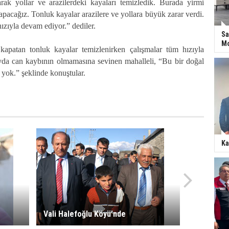
arak yollar ve arazilerdeki kayaları temizledik. Burada yirmi
apacağız. Tonluk kayalar arazilere ve yollara büyük zarar verdi.
ızıyla devam ediyor.” dediler.
Sa
Mo
i kapatan tonluk kayalar temizlenirken çalışmalar tüm hızıyla
da can kaybının olmamasına sevinen mahalleli, “Bu bir doğal
 yok.” şeklinde konuştular.
Ka
Vali Halefoğlu Köyü’nde