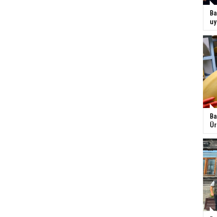
Ba
uy
Ba
Ür