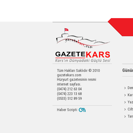
Günün
Tüm Hakları Saklıdır © 2010
gazetekars.com
Hüryurt gazetesinin resmi
internet sayfası.
Den
(0474) 212 63 04
(0474) 223 13 68
Okula 
Kar
(0533) 512 89 59
Operas
Yaz
Coşku
Cil
Haber Scripti
Enjeks
Tar
Kars Va