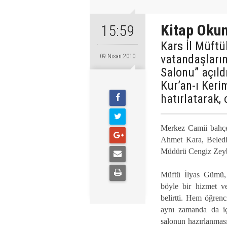
Kitap Okum
15:59
Kars İl Müftü
vatandaşları
09 Nisan 2010
Salonu” açıld
Kur’an-ı Keri
hatırlatarak
Merkez Camii bahçes
Ahmet Kara, Beled
Müdürü Cengiz Zeyb
Müftü İlyas Gümü, 
böyle bir hizmet v
belirtti. Hem öğrenc
aynı zamanda da iç
salonun hazırlanma