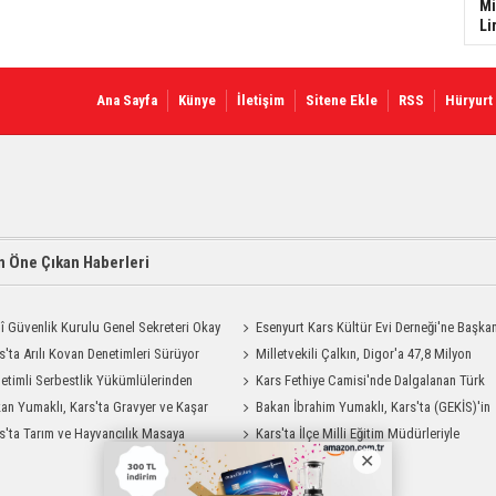
Mi
Li
Ana Sayfa
Künye
İletişim
Sitene Ekle
RSS
Hüryurt
 Öne Çıkan Haberleri
lî Güvenlik Kurulu Genel Sekreteri Okay
Esenyurt Kars Kültür Evi Derneği'ne Başka
 Kars'ta
s'ta Arılı Kovan Denetimleri Sürüyor
Vekili Can Aksoy'dan ziyaret
Milletvekili Çalkın, Digor'a 47,8 Milyon
etimli Serbestlik Yükümlülerinden
Liralık Sağlık Yatırımı Başlıyor
Kars Fethiye Camisi'nde Dalgalanan Türk
Temizlik Desteği
an Yumaklı, Kars'ta Gravyer ve Kaşar
Bayrağı Görenlerin Beğenisini Topladı
Bakan İbrahim Yumaklı, Kars'ta (GEKİS)'in
Tesisini Ziyaret Etti
s'ta Tarım ve Hayvancılık Masaya
ilk uygulamasını başlattı
Kars'ta İlçe Milli Eğitim Müdürleriyle
ı
Değerlendirme Toplantısı