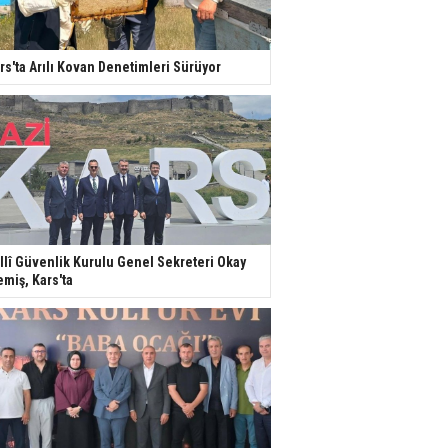
rs'ta Arılı Kovan Denetimleri Sürüyor
llî Güvenlik Kurulu Genel Sekreteri Okay
miş, Kars'ta