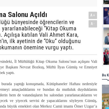
a Salonu Açıldı
A+
lüğü bünyesinde öğrencilerin ve
A-
n yararlanabileceği “Kitap Okuma
ı. Açılışa katılan Vali Ahmet Kara,
m’in, ilk ayetinin de “Oku” olduğunu
, okumanın önemine vurgu yaptı.
indeki, İl Müftülüğü Kitap Okuma Salonu’nun açılışını Vali
iye Başkanı Nevzat Bozkuş, Müftü İlyas Gümüş ve Emniyet
ek yaptı.
Bu K
burada yaptığı konuşmada, Kütüphaneler Haftası nedeniyle
ermeyi amaçladıklarını ve bundan da mutluluk duyduklarını
ilerin hem de vatandaşların bu salondan yararlanacaklarını ve
ecek ve yiyecek servisi de yapacaklarını söyleyen Gümüş,
sında büyük emekleri olan Merkez Camii imamı Ömer Uzgur’a