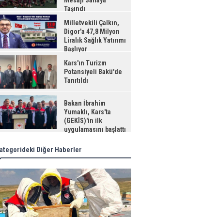
Mesajı Sahaya
Taşındı
Milletvekili Çalkın,
Digor'a 47,8 Milyon
Liralık Sağlık Yatırımı
Başlıyor
Kars'ın Turizm
Potansiyeli Bakü'de
Tanıtıldı
Bakan İbrahim
Yumaklı, Kars'ta
(GEKİS)'in ilk
uygulamasını başlattı
ategorideki Diğer Haberler