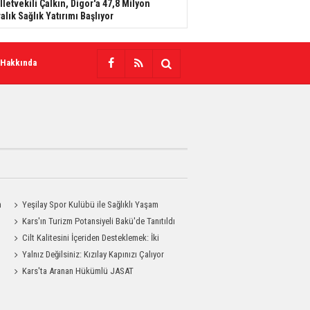
lletvekili Çalkın, Digor'a 47,8 Milyon
ralık Sağlık Yatırımı Başlıyor
 Hakkında
n
Yeşilay Spor Kulübü ile Sağlıklı Yaşam
Mesajı Sahaya Taşındı
Kars'ın Turizm Potansiyeli Bakü'de Tanıtıldı
Cilt Kalitesini İçeriden Desteklemek: İki
Enjeksiyon Uygulamasının Karşılaştırması
Yalnız Değilsiniz: Kızılay Kapınızı Çalıyor
Kars'ta Aranan Hükümlü JASAT
Operasyonuyla Yakalandı