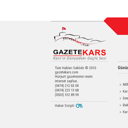
Günün
Tüm Hakları Saklıdır © 2010
gazetekars.com
Hüryurt gazetesinin resmi
internet sayfası.
Mil
(0474) 212 63 04
(0474) 223 13 68
Memiş,
Kar
(0533) 512 89 59
Den
Okula 
Bak
Haber Scripti
Üretim 
Kar
Yatırıld