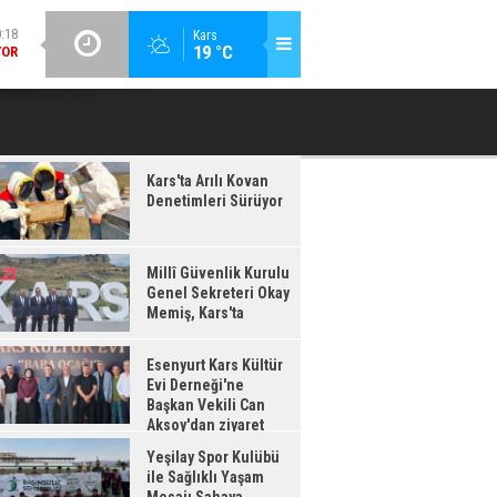
GÜNCEL / 20:16
Kars
:17
19 °C
ESENYURT KARS KÜLTÜR EVI DERNEĞI'NE BAŞKAN VEKILI CAN
YEŞILAY 
IŞ,
AKSOY'DAN ZIYARET
'TA
Kars'ta Arılı Kovan
Denetimleri Sürüyor
Millî Güvenlik Kurulu
Genel Sekreteri Okay
Memiş, Kars'ta
Esenyurt Kars Kültür
Evi Derneği'ne
Başkan Vekili Can
Aksoy'dan ziyaret
Yeşilay Spor Kulübü
ile Sağlıklı Yaşam