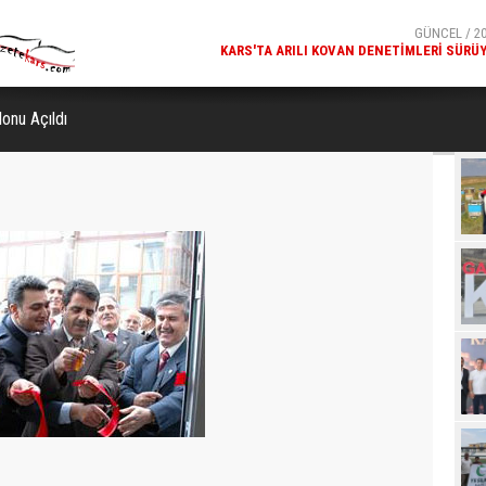
GÜNCEL / 20
MILLÎ GÜVENLIK KURULU GENEL SEKRETERI OKAY MEM
KARS
onu Açıldı