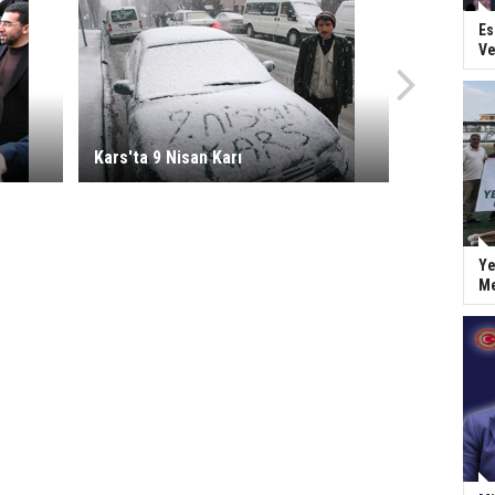
Es
Ve
Kars'ta 9 Nisan Karı
Ye
Me