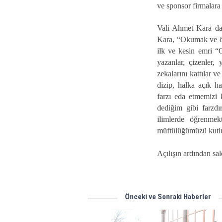
ve sponsor firmalara 
Vali Ahmet Kara da 
Kara, “Okumak ve öğ
ilk ve kesin emri “O
yazanlar, çizenler, yü
zekalarını kattılar v
dizip, halka açık h
farzı eda etmemizi 
dediğim gibi farzdır
ilimlerde öğrenmek
müftülüğümüzü kutl
Açılışın ardından sal
Önceki ve Sonraki Haberler