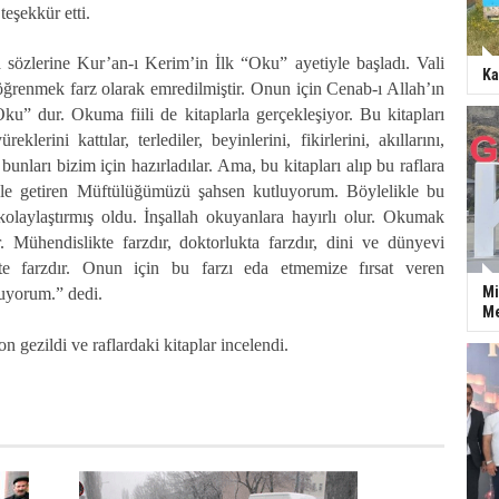
teşekkür etti.
sözlerine Kur’an-ı Kerim’in İlk “Oku” ayetiyle başladı. Vali
Ka
renmek farz olarak emredilmiştir. Onun için Cenab-ı Allah’ın
ku” dur. Okuma fiili de kitaplarla gerçekleşiyor. Bu kitapları
reklerini kattılar, terlediler, beyinlerini, fikirlerini, akıllarını,
e bunları bizim için hazırladılar. Ama, bu kitapları alıp bu raflara
ale getiren Müftülüğümüzü şahsen kutluyorum. Böylelikle bu
kolaylaştırmış oldu. İnşallah okuyanlara hayırlı olur. Okumak
. Mühendislikte farzdır, doktorlukta farzdır, dini ve dünyevi
te farzdır. Onun için bu farzı eda etmemize fırsat veren
Mi
uyorum.” dedi.
Me
on gezildi ve raflardaki kitaplar incelendi.