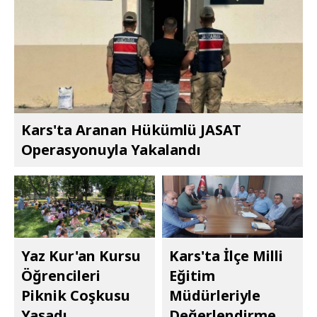
Kars'ta Aranan Hükümlü JASAT
Operasyonuyla Yakalandı
Yaz Kur'an Kursu
Kars'ta İlçe Milli
Öğrencileri
Eğitim
Piknik Coşkusu
Müdürleriyle
Yaşadı
Değerlendirme