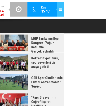
MLA
LDI
GÜNCEL / 17:08
Kars
15 °C
GSB SPOR OKULLARI'NDA FUTBOL ANTRENMANLARI SÜRÜYOR
:08
RDI
MHP Sarıkamış İlçe
Kongresi Yoğun
Katılımla
Gerçekleştirildi
Rekreatif gezi turu,
sporseverleri bir
araya getirdi
GSB Spor Okulları'nda
Futbol Antrenmanları
Sürüyor
"Kars Gravyerinin
Coğrafi İşaret