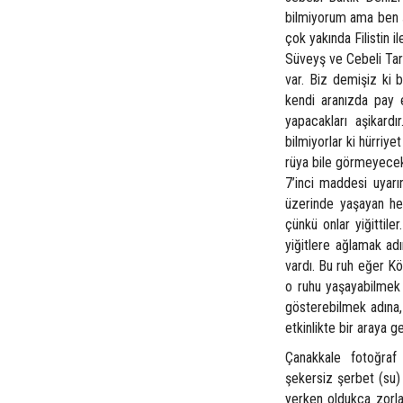
bilmiyorum ama ben şö
çok yakında Filistin 
Süveyş ve Cebeli Tar
var. Biz demişiz ki 
kendi aranızda pay 
yapacakları aşikar
bilmiyorlar ki hürriyet
rüya bile görmeyecek 
7’inci maddesi uyarı
üzerinde yaşayan her
çünkü onlar yiğittiler
yiğitlere ağlamak ad
vardı. Bu ruh eğer K
o ruhu yaşayabilmek a
gösterebilmek adına,
etkinlikte bir araya ge
Çanakkale fotoğraf
şekersiz şerbet (su) 
yerken oldukça zorlan