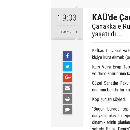
KAÜ'de Ça
19:03
Çanakkale Ru
yaşatıldı...
18 Mart 2013
Kafkas Üniversitesi 
kişiye kuru ekmek (pe
Kars Valisi Eyüp Tep
ve daire amirlerinin k
Güzel Sanatlar Fakül
önemini belirtir bir k
Kop şunları söyledi:
“Bugün burada topla
dünyanın akışını deği
dinamiklerinin planla
sebebi Baltık Denizi’