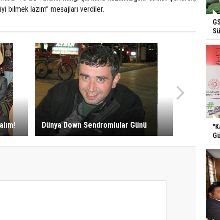
iyi bilmek lazım” mesajları verdiler.
GS
Sü
alım!
Dünya Down Sendromlular Günü
"K
Gü