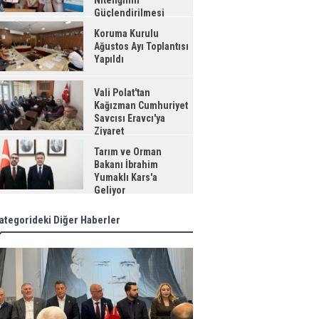
Niteliğinin
Güçlendirilmesi
jesi"
Koruma Kurulu
Ağustos Ayı Toplantısı
Yapıldı
Vali Polat'tan
Kağızman Cumhuriyet
Savcısı Eravcı'ya
Ziyaret
Tarım ve Orman
Bakanı İbrahim
Yumaklı Kars'a
Geliyor
ategorideki Diğer Haberler