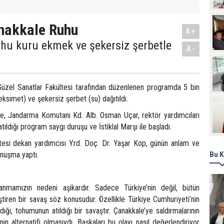
Pro
nakkale Ruhu
A+
hu kuru ekmek ve şekersiz şerbetle
A-
Güzel Sanatlar Fakültesi tarafından düzenlenen programda 5 bin
ksimet) ve şekersiz şerbet (su) dağıtıldı.
e, Jandarma Komutanı Kd. Alb. Osman Uçar, rektör yardımcıları
atıldığı program saygı duruşu ve İstiklal Marşı ile başladı.
tesi dekan yardımcısı Yrd. Doç. Dr. Yaşar Kop, günün anlam ve
onuşma yaptı.
Bu K
nmamızın nedeni aşikardır. Sadece Türkiye’nin değil, bütün
ştiren bir savaş söz konusudur. Özellikle Türkiye Cumhuriyeti’nin
ndığı, tohumunun atıldığı bir savaştır. Çanakkale’ye saldırmalarının
nin alternatifi olmasıydı. Başkaları bu olayı nasıl değerlendiriyor