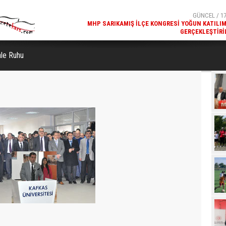
MHP SARIKAMIŞ İLÇE KONGRESI YOĞUN KATILI
GERÇEKLEŞTIRI
GÜNCEL / 17
REKREATIF GEZI TURU, SPORSEVERLERI BIR ARAYA GETI
le Ruhu