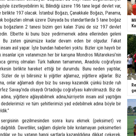
yle özetleyebilirim ki; Bilindiği üzere 196 tane legal devlet var,
ile birlikte 197 olacak. İstanbul Boğazı, Çanakkale Boğazı, Panama,
ık boğazları olmak üzere Dünyada bu standartlarda 5 tane boğaz
MH
Ka
bu boğazların 2 tanesi bizim geri kalan 3’ünü de siz 197 devlet
edin. Elbette ki bunu bize yedirmemek adına ellerinden geleni
dır. Bu zaten günümüze kadar devam eden bir olgudur. Fakat
 insanı asil yapar. İşte bundan haberleri yoktu. Bizler için hayırlı bir
insanlar için vatanımızın her bir karışına Mondros Mütarekesi’nin
nca girmiş olmaları Türk halkının tamamının, Anadolu coğrafyası
kesin birlikte hareket ettiği bir durumdu. Bunu neden yaptılar,
. Sizler de iyi bilirsiniz ki yiğitler ağlamaz, yiğitlere ağlarlar. Biz
ına, onlar ağlamadı diye biz bu savaşı kazandık çünkü bizde ruh
Re
örfez Savaşı’nda olsaydı Ortadoğu coğrafyası kahrolmazdı. Biz de
ge
dına, yiğitlere ağlayabilmek adına,hürriyetin insanı asil yaptığını
 dedelerimizi ve tüm şehitlerimizi yad edebilmek adına böyle bir
ldik.”
 sergisinin gezilmesinden sonra kuru ekmek (peksimet) ve
dağıtıldı. Davetliler, sağlam dişlerle bile kırılamayan peksimetleri
dılar ve bu vatanın hangi şartlarla kazanıldığına dikkat çekerek,