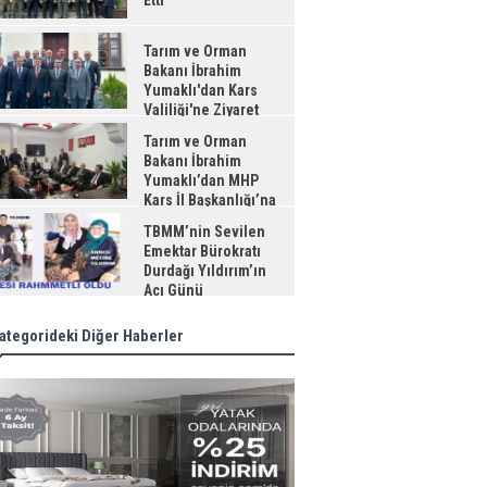
Etti
Tarım ve Orman
Bakanı İbrahim
Yumaklı'dan Kars
Valiliği'ne Ziyaret
Tarım ve Orman
Bakanı İbrahim
Yumaklı’dan MHP
Kars İl Başkanlığı’na
aret
TBMM’nin Sevilen
Emektar Bürokratı
Durdağı Yıldırım’ın
Acı Günü
ategorideki Diğer Haberler