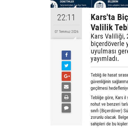
Kars'ta Bi
22:11
Valilik Teb
07 Temmuz 2026
Kars Valiliği
biçerdöverle 
uyulması gere
yayımladı.
Tebliğ ile hasat sıras
güvenliğinin sağlanma
geçilmesi hedefleniyo
Tebliğe göre, Kars il s
nohut ve benzeri tarl
sınıfı (Biçerdöver) 
zorunlu olacak. Belg
sahipleri de bu kişile