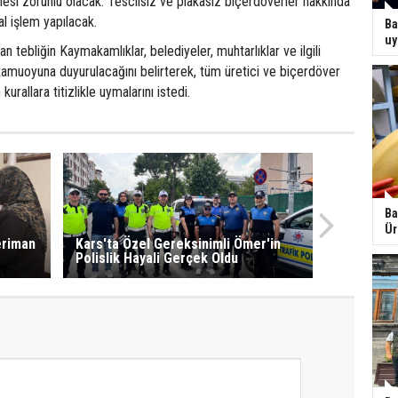
mesi zorunlu olacak. Tescilsiz ve plakasız biçerdöverler hakkında
al işlem yapılacak.
Ba
uy
nan tebliğin Kaymakamlıklar, belediyeler, muhtarlıklar ve ilgili
 kamuoyuna duyurulacağını belirterek, tüm üretici ve biçerdöver
 kurallara titizlikle uymalarını istedi.
Ba
Ür
eriman
Kars'ta Özel Gereksinimli Ömer'in
Polislik Hayali Gerçek Oldu