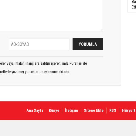
Ba
Ett
er veya imalar, inançlara saldırı içeren, imla kuralları ile
arflerle yazılmış yorumlar onaylanmamaktadır.
Ana Sayfa
Künye
İletişim
Sitene Ekle
RSS
Hüryurt