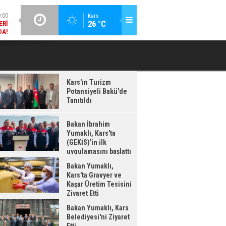
ERI
DA!
GÜNCEL / 18:37
Kars
:38
26 °C
BAKAN İBRAHIM YUMAKLI, KARS'TA (GEKİS)'IN ILK
BA
LDI
UYGULAMASINI BAŞLATTI
Kars'ın Turizm
Potansiyeli Bakü'de
Tanıtıldı
Bakan İbrahim
Yumaklı, Kars'ta
(GEKİS)'in ilk
uygulamasını başlattı
Bakan Yumaklı,
Kars'ta Gravyer ve
Kaşar Üretim Tesisini
Ziyaret Etti
Bakan Yumaklı, Kars
Belediyesi'ni Ziyaret