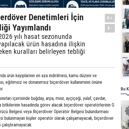
çerdöver Denetimleri İçin
A+
liği Yayımlandı
A-
, 2026 yılı hasat sezonunda
yapılacak ürün hasadına ilişkin
ken kuralları belirleyen tebliği
Ziy
ında ürün kayıplarının en aza indirilmesi, kamu düzeni ve
sı, eğitimsiz ve donanımsız biçerdöver kullanımının önüne
r.
Bu K
ınırları içerisinde buğday, arpa, mısır, ayçiçeği, yulaf, çavdar,
a bitkilerinin hasadında görev alacak biçerdöver operatörlerinin G
Sürücü Belgesi veya Biçerdöver Operatör Belgesi bulundurması
esi bulunmayan kişiler operatör olarak çalışamayacak, biçerdöver
ri çalıştıramayacak.