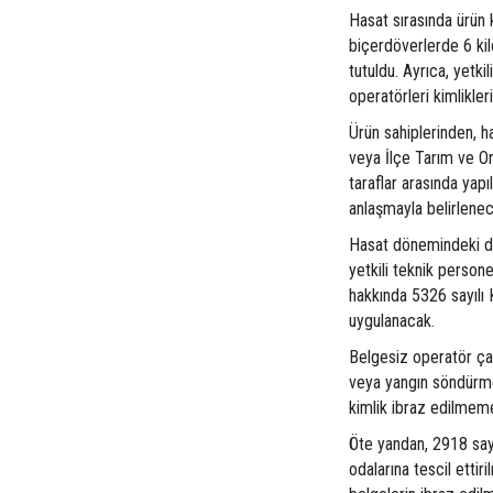
Hasat sırasında ürün 
biçerdöverlerde 6 kil
tutuldu. Ayrıca, yetki
operatörleri kimlikle
Ürün sahiplerinden, h
veya İlçe Tarım ve Or
taraflar arasında yap
anlaşmayla belirlenece
Hasat dönemindeki de
yetkili teknik persone
hakkında 5326 sayılı 
uygulanacak.
Belgesiz operatör çal
veya yangın söndürme
kimlik ibraz edilmeme
Öte yandan, 2918 sayı
odalarına tescil ettir