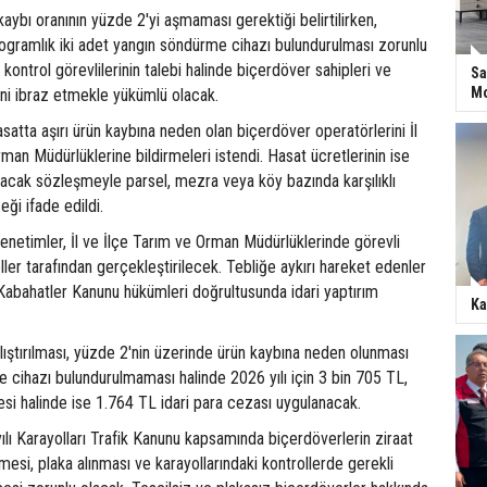
kaybı oranının yüzde 2'yi aşmaması gerektiği belirtilirken,
ogramlık iki adet yangın söndürme cihazı bulundurulması zorunlu
li kontrol görevlilerinin talebi halinde biçerdöver sahipleri ve
Sa
Mo
rini ibraz etmekle yükümlü olacak.
asatta aşırı ürün kaybına neden olan biçerdöver operatörlerini İl
man Müdürlüklerine bildirmeleri istendi. Hasat ücretlerinin ise
ılacak sözleşmeyle parsel, mezra veya köy bazında karşılıklı
ği ifade edildi.
netimler, İl ve İlçe Tarım ve Orman Müdürlüklerinde görevli
ller tarafından gerçekleştirilecek. Tebliğe aykırı hareket edenler
Kabahatler Kanunu hükümleri doğrultusunda idari yaptırım
Ka
ıştırılması, yüzde 2'nin üzerinde ürün kaybına neden olunması
 cihazı bulundurulmaması halinde 2026 yılı için 3 bin 705 TL,
si halinde ise 1.764 TL idari para cezası uygulanacak.
lı Karayolları Trafik Kanunu kapsamında biçerdöverlerin ziraat
ilmesi, plaka alınması ve karayollarındaki kontrollerde gerekli