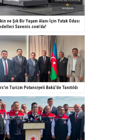
kin ve Şık Bir Yaşam Alanı İçin Yatak Odası
delleri Savenis.com’da!
rs'ın Turizm Potansiyeli Bakü'de Tanıtıldı