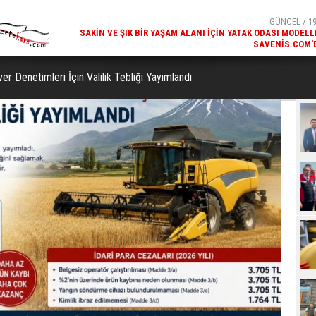
SAKIN VE ŞIK BIR YAŞAM ALANI İÇIN YATAK ODASI MODELL
SAVENIS.COM’
GÜNCEL / 18
KARS'IN TURIZM POTANSIYELI BAKÜ'DE TANITI
er Denetimleri İçin Valilik Tebliği Yayımlandı