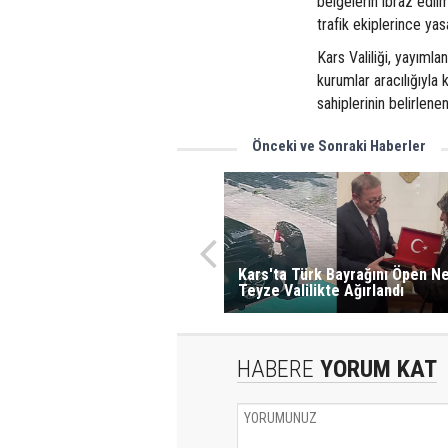
belgelerin ibraz edil
trafik ekiplerince yas
Kars Valiliği, yayımla
kurumlar aracılığıyla
sahiplerinin belirlenen
Önceki ve Sonraki Haberler
Kars'ta Türk Bayrağını Öpen N
Teyze Valilikte Ağırlandı
HABERE
YORUM KAT