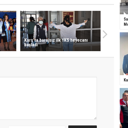
Sa
Mo
Kars’ta barajsız ilk YKS heyecanı
başladı
Ka