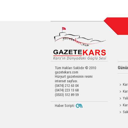
Günün
Tüm Hakları Saklıdır © 2010
gazetekars.com
Hüryurt gazetesinin resmi
internet sayfası.
Kar
(0474) 212 63 04
(0474) 223 13 68
Kar
(0533) 512 89 59
Yatırıld
Yal
Kar
Haber Scripti
Operas
Sak
Odası 