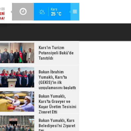
DA!
GÜNCEL / 18:37
Kars
:38
25 °C
BAKAN İBRAHIM YUMAKLI, KARS'TA (GEKİS)'IN ILK
BA
LDI
UYGULAMASINI BAŞLATTI
Kars'ın Turizm
Potansiyeli Bakü'de
Tanıtıldı
Bakan İbrahim
Yumaklı, Kars'ta
(GEKİS)'in ilk
uygulamasını başlattı
Bakan Yumaklı,
Kars'ta Gravyer ve
Kaşar Üretim Tesisini
Ziyaret Etti
Bakan Yumaklı, Kars
Belediyesi'ni Ziyaret