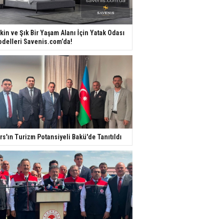
kin ve Şık Bir Yaşam Alanı İçin Yatak Odası
delleri Savenis.com’da!
rs'ın Turizm Potansiyeli Bakü'de Tanıtıldı