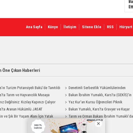
Ba
Ett
Ana Sayfa
Künye
İletişim
Sitene Ekle
RSS
Hüryurt
 Öne Çıkan Haberleri
s'ın Turizm Potansiyeli Bakü'de Tanıtıldı
Denetimli Serbestlik Yükümlülerinden
s'ta Tarım ve Hayvancılık Masaya
Okula Temizlik Desteği
Bakan İbrahim Yumaklı, Kars'ta (GEKİS)'in
ı
nız Değilsiniz: Kızılay Kapınızı Çalıyor
ilk uygulamasını başlattı
Yaz Kur'an Kursu Öğrencileri Piknik
s'ta Aranan Hükümlü JASAT
Coşkusu Yaşadı
Bakan Yumaklı, Kars'ta Gravyer ve Kaşar
yonuyla Yakalandı
in ve Şık Bir Yaşam Alanı İçin Yatak
Üretim Tesisini Ziyaret Etti
Tarım ve Orman Bakanı İbrahim Yumaklı'd
Modelleri Savenis.com’da!
Kars Valiliği'ne Ziyaret