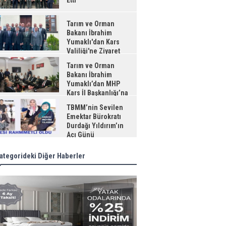
Etti
Tarım ve Orman
Bakanı İbrahim
Yumaklı'dan Kars
Valiliği'ne Ziyaret
Tarım ve Orman
Bakanı İbrahim
Yumaklı’dan MHP
Kars İl Başkanlığı’na
aret
TBMM’nin Sevilen
Emektar Bürokratı
Durdağı Yıldırım’ın
Acı Günü
ategorideki Diğer Haberler