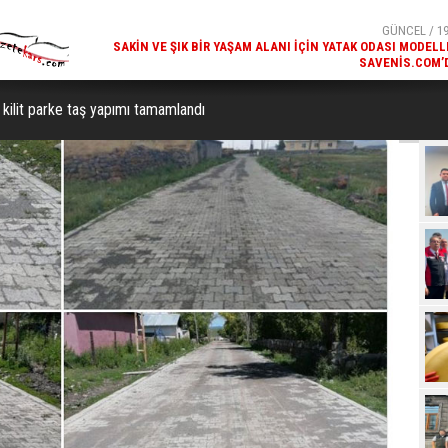
SAVENIS.COM’
GÜNCEL / 18
KARS'IN TURIZM POTANSIYELI BAKÜ'DE TANITI
 kilit parke taş yapımı tamamlandı