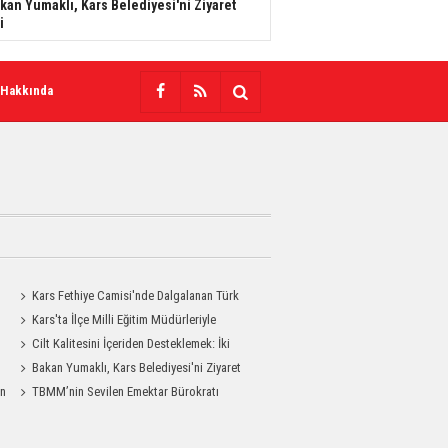
kan Yumaklı, Kars Belediyesi'ni Ziyaret
i
 Hakkında
Kars Fethiye Camisi'nde Dalgalanan Türk
Bayrağı Görenlerin Beğenisini Topladı
Kars'ta İlçe Milli Eğitim Müdürleriyle
Değerlendirme Toplantısı
Cilt Kalitesini İçeriden Desteklemek: İki
Enjeksiyon Uygulamasının Karşılaştırması
Bakan Yumaklı, Kars Belediyesi'ni Ziyaret
an
Etti
TBMM’nin Sevilen Emektar Bürokratı
Durdağı Yıldırım’ın Acı Günü