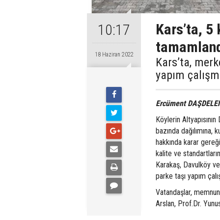
Kars’ta, 5 
10:17
tamamlan
18 Haziran 2022
Kars’ta, merk
yapım çalışm
Ercüment DAŞDELE
Köylerin Altyapısının
bazında dağılımına, ku
hakkında karar gereğ
kalite ve standartlar
Karakaş, Davulköy ve
parke taşı yapım çal
Vatandaşlar, memnuniy
Arslan, Prof.Dr. Yunu