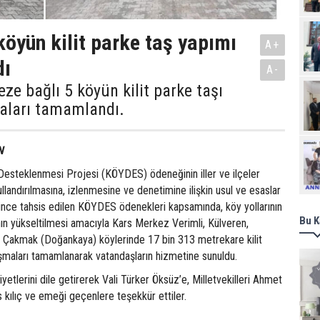
köyün kilit parke taş yapımı
A+
dı
A-
eze bağlı 5 köyün kilit parke taşı
aları tamamlandı.
Ziy
N
 Desteklenmesi Projesi (KÖYDES) ödeneğinin iller ve ilçeler
llandırılmasına, izlenmesine ve denetimine ilişkin usul ve esaslar
ince tahsis edilen KÖYDES ödenekleri kapsamında, köy yollarının
Bu K
ının yükseltilmesi amacıyla Kars Merkez Verimli, Külveren,
 Çakmak (Doğankaya) köylerinde 17 bin 313 metrekare kilit
ışmaları tamamlanarak vatandaşların hizmetine sunuldu.
etlerini dile getirerek Vali Türker Öksüz’e, Milletvekilleri Ahmet
s kılıç ve emeği geçenlere teşekkür ettiler.