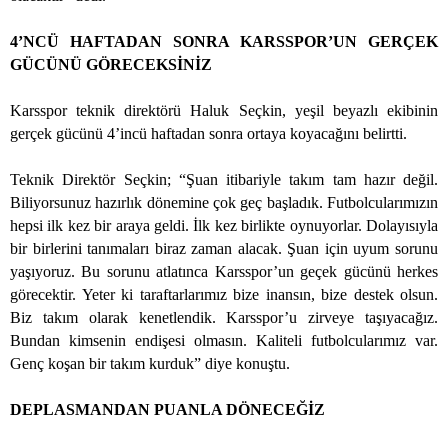
4’NCÜ HAFTADAN SONRA KARSSPOR’UN GERÇEK
GÜCÜNÜ GÖRECEKSİNİZ
Karsspor teknik direktörü Haluk Seçkin, yeşil beyazlı ekibinin
gerçek gücünü 4’incü haftadan sonra ortaya koyacağını belirtti.
Teknik Direktör Seçkin; “Şuan itibariyle takım tam hazır değil.
Biliyorsunuz hazırlık dönemine çok geç başladık. Futbolcularımızın
hepsi ilk kez bir araya geldi. İlk kez birlikte oynuyorlar. Dolayısıyla
bir birlerini tanımaları biraz zaman alacak. Şuan için uyum sorunu
yaşıyoruz. Bu sorunu atlatınca Karsspor’un geçek gücünü herkes
görecektir. Yeter ki taraftarlarımız bize inansın, bize destek olsun.
Biz takım olarak kenetlendik. Karsspor’u zirveye taşıyacağız.
Bundan kimsenin endişesi olmasın. Kaliteli futbolcularımız var.
Genç koşan bir takım kurduk” diye konuştu.
DEPLASMANDAN PUANLA DÖNECEĞİZ