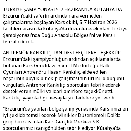
TÜRKİYE ŞAMPİYONASI 5-7 HAZİRAN'DA KÜTAHYA'DA
Erzurum'daki zaferin ardından ara vermeden
çalışmalarına başlayan Kars ekibi, 5-7 Haziran 2026
tarihleri arasında Kütahya’da düzenlenecek olan Türkiye
Şampiyonası’nda Doğu Anadolu Bölgesi’ni ve Kars’ı
temsil edecek.
ANTRENÖR KANKILIÇ'TAN DESTEKÇİLERE TEŞEKKÜR
Erzurum’daki şampiyonluğun ardından açıklamalarda
bulunan Kars Gençlik ve Spor İl Müdürlüğü Halk
Oyunları Antrenörü Hasan Kankılıç, elde edilen
başarının büyük bir ekip çalışmasının ürünü olduğunu
vurguladı. Antrenör Kankılıç, sporcuları tebrik ederek
destek veren mülki ve idari amirlere teşekkür etti.
Kankılıç, yayınladığı mesajda şu ifadelere yer verdi:
"Erzurum'da yapılan bölge şampiyonasında Kars'ımızı en
iyi şekilde temsil ederek Minikler Düzenlemeli Dal’da
grup birincisi olan Kars Gençlik Merkezi S.K.
sporcularımızı canıgönülden tebrik ediyor, Kütahya’da