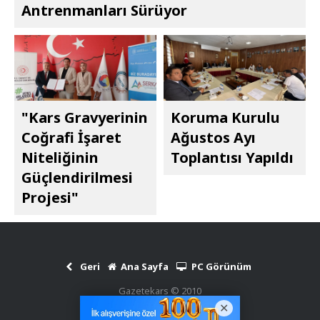
Antrenmanları Sürüyor
"Kars Gravyerinin
Koruma Kurulu
Coğrafi İşaret
Ağustos Ayı
Niteliğinin
Toplantısı Yapıldı
Güçlendirilmesi
Projesi"
Geri
Ana Sayfa
PC Görünüm
Gazetekars © 2010
Haber Scripti