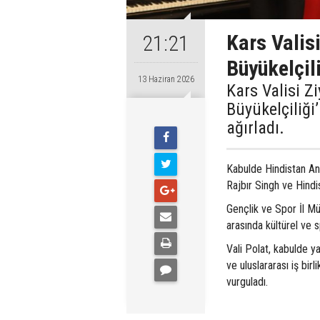
Kars Valis
21:21
Büyükelçili
13 Haziran 2026
Kars Valisi Z
Büyükelçiliğ
ağırladı.
Kabulde Hindistan Ank
Rajbır Singh ve Hindis
Gençlik ve Spor İl M
arasında kültürel ve spo
Vali Polat, kabulde ya
ve uluslararası iş bir
vurguladı.