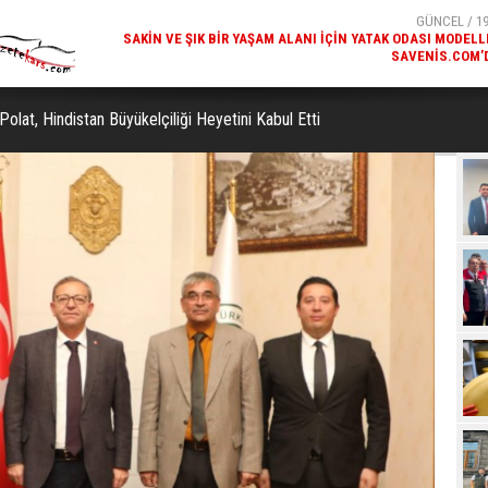
SAVENIS.COM’
GÜNCEL / 18
KARS'IN TURIZM POTANSIYELI BAKÜ'DE TANITI
 Polat, Hindistan Büyükelçiliği Heyetini Kabul Etti