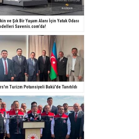
kin ve Şık Bir Yaşam Alanı İçin Yatak Odası
delleri Savenis.com’da!
rs'ın Turizm Potansiyeli Bakü'de Tanıtıldı