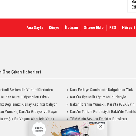
Ba
Ett
Ana Sayfa
Künye
İletişim
Sitene Ekle
RSS
Hüryurt
 Öne Çıkan Haberleri
etimli Serbestlik Yükümlülerinden
Kars Fethiye Camisi'nde Dalgalanan Türk
Temizlik Desteği
 Kur'an Kursu Öğrencileri Piknik
Bayrağı Görenlerin Beğenisini Topladı
Kars'ta İlçe Milli Eğitim Müdürleriyle
su Yaşadı
nız Değilsiniz: Kızılay Kapınızı Çalıyor
Değerlendirme Toplantısı
Bakan İbrahim Yumaklı, Kars'ta (GEKİS)'in
an Yumaklı, Kars'ta Gravyer ve Kaşar
ilk uygulamasını başlattı
Kars'ın Turizm Potansiyeli Bakü'de Tanıtıld
Tesisini Ziyaret Etti
in ve Şık Bir Yaşam Alanı İçin Yatak
TBMM’nin Sevilen Emektar Bürokratı
Modelleri Savenis.com’da!
Durdağı Yıldırım’ın Acı Günü