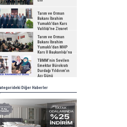
Etti
Tarım ve Orman
Bakanı İbrahim
Yumaklı'dan Kars
Valiliği'ne Ziyaret
Tarım ve Orman
Bakanı İbrahim
Yumaklı’dan MHP
Kars İl Başkanlığı’na
aret
TBMM’nin Sevilen
Emektar Bürokratı
Durdağı Yıldırım’ın
Acı Günü
ategorideki Diğer Haberler