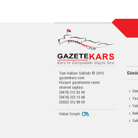
Günün
Tüm Hakları Saklıdır © 2010
gazetekars.com
Hüryurt gazetesinin resmi
internet sayfası.
Den
(0474) 212 63 04
(0474) 223 13 68
Okula 
Yaz
(0533) 512 89 59
Coşku
Yal
Bak
Haber Scripti
Üretim 
Sak
Odası 