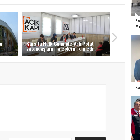
Sa
Mo
u
Kars’ta Halk Gününde Vali Polat
vatandaşların taleplerini dinledi
Ka