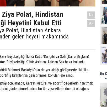
i Ziya Polat, Hindistan
A+
ği Heyetini Kabul Etti
A-
iya Polat, Hindistan Ankara
i’nden gelen heyeti makamında
Ziy
ara Büyükelçiliği İkinci Katip/Kançılarya Şefi (Daire Başkanı)
tan Büyükelçiliği Kültür Asistanı Aslıhan Sak hazır bulundu.
üdürü Mehmet Başköylü’nün de yer aldığı görüşmede, iki ülke
Bu K
rtif iş birliklerinin geliştirilmesi konuları ele alındı.
ptığı açıklamada, Kars’ın kültürel ve sportif değerlerini tanıtmak
liklerini güçlendirmek adına bu tür ziyaretlerin önemli olduğunu