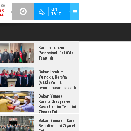
DA!
GÜNCEL / 18:37
:38
Kars
16 °C
BAKAN İBRAHIM YUMAKLI, KARS'TA (GEKİS)'IN ILK
BA
LDI
UYGULAMASINI BAŞLATTI
Kars'ın Turizm
Potansiyeli Bakü'de
Tanıtıldı
Bakan İbrahim
Yumaklı, Kars'ta
(GEKİS)'in ilk
uygulamasını başlattı
Bakan Yumaklı,
Kars'ta Gravyer ve
Kaşar Üretim Tesisini
Ziyaret Etti
Bakan Yumaklı, Kars
Belediyesi'ni Ziyaret