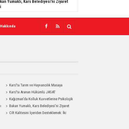
kan Yumaklı, Kars Belediyesi'ni Ziyaret
i
 Hakkında
Kars'ta Tarım ve Hayvancılık Masaya
Yatırıldı
Kars'ta Aranan Hükümlü JASAT
Operasyonuyla Yakalandı
Kağızman'da Kolluk Kuvvetlerine Psikolojik
ı
İlk Yardım Eğitimi
Bakan Yumaklı, Kars Belediyesi'ni Ziyaret
Etti
Cilt Kalitesini İçeriden Desteklemek: İki
Enjeksiyon Uygulamasının Karşılaştırması