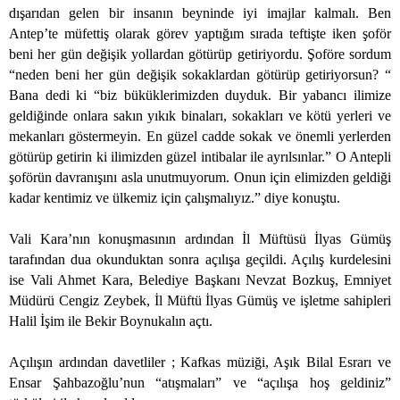
dışarıdan gelen bir insanın beyninde iyi imajlar kalmalı. Ben
Antep’te müfettiş olarak görev yaptığım sırada teftişte iken şoför
beni her gün değişik yollardan götürüp getiriyordu. Şoföre sordum
“neden beni her gün değişik sokaklardan götürüp getiriyorsun? “
Bana dedi ki “biz büküklerimizden duyduk. Bir yabancı ilimize
geldiğinde onlara sakın yıkık binaları, sokakları ve kötü yerleri ve
mekanları göstermeyin. En güzel cadde sokak ve önemli yerlerden
götürüp getirin ki ilimizden güzel intibalar ile ayrılsınlar.” O Antepli
şoförün davranışını asla unutmuyorum. Onun için elimizden geldiği
kadar kentimiz ve ülkemiz için çalışmalıyız.” diye konuştu.
Vali Kara’nın konuşmasının ardından İl Müftüsü İlyas Gümüş
tarafından dua okunduktan sonra açılışa geçildi. Açılış kurdelesini
ise Vali Ahmet Kara, Belediye Başkanı Nevzat Bozkuş, Emniyet
Müdürü Cengiz Zeybek, İl Müftü İlyas Gümüş ve işletme sahipleri
Halil İşim ile Bekir Boynukalın açtı.
Açılışın ardından davetliler ; Kafkas müziği, Aşık Bilal Esrarı ve
Ensar Şahbazoğlu’nun “atışmaları” ve “açılışa hoş geldiniz”