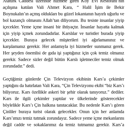
Atatürk Caddesi üzerinde hizmete giren Köy Evi Restoranı’nın
açılışına katılan Vali Ahmet Kara, “ Halil İşim ile Bekir
Boynukalın’ın açmış oldukları bu güzel lokantanın hayırlı uğurlu ve
bol kazançlı olmasını Allah’tan diliyorum. Bu tesiste insanlar yiyip
içecekler. Yeme içme insani bir ihtiyaçtır. İnsanlar hayatta kalmak
için yiyip içmek zorundadırlar. Karslılar ve turistler burada yiyip
içecekler. Buraya gelecek müşterileri iyi ağırlamanınız ve
karşılamanız gerekir. Her anlamıyla iyi hizmetler sunmanız gerek.
Her şeyden önemlisi de gıda işi yaptığınız için çok temiz olmanız
gerekir. Sadece sizler değil bütün Karslı işletmeciler temiz olmak
zorundadır.” dedi.
Geçtiğimiz günlerde Çin Televizyon ekibinin Kars’a çekimler
yaptığını da hatırlatan Vali Kara, “Çin Televizyonu ekibi “biz Kars’ı
biliyoruz. Kars özellikle askeri bir şehir olarak tanıyoruz.” dediler.
Kars ile ilgili çekimler yaptılar ve ülkelerinde gösterecekler
böylelikle Kars’ı Çin halkına tanıtacaklar. Bu nedenle Kars’ı gören
Çinliler buraya turist olarak gelecekler. Onun için her anlamda
Kars’ımızı temiz tutmak zorundayız. Sadece yeme içme mekanlarını
değil cadde ve sokaklarımız da temiz tutmamız gerekir. Kars’a