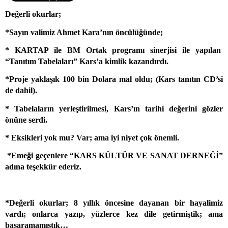
Değerli okurlar;
*Sayın valimiz Ahmet Kara’nın öncülüğünde;
* KARTAP ile BM Ortak programı sinerjisi ile yapılan
“Tanıtım Tabelaları” Kars’a kimlik kazandırdı.
*Proje yaklaşık 100 bin Dolara mal oldu; (Kars tanıtın CD’si
de dahil).
* Tabelaların yerleştirilmesi, Kars’ın tarihi değerini gözler
önüne serdi.
* Eksikleri yok mu? Var; ama iyi niyet çok önemli.
*Emeği geçenlere “KARS KÜLTÜR VE SANAT DERNEĞİ”
adına teşekkür ederiz.
*Değerli okurlar; 8 yıllık öncesine dayanan bir hayalimiz
vardı; onlarca yazıp, yüzlerce kez dile getirmiştik; ama
başaramamıştık…