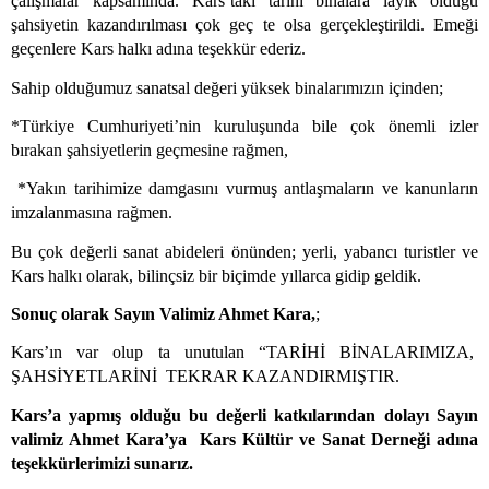
çalışmalar kapsamında. Kars’taki tarihi binalara layık olduğu
şahsiyetin kazandırılması çok geç te olsa gerçekleştirildi. Emeği
geçenlere Kars halkı adına teşekkür ederiz.
Sahip olduğumuz sanatsal değeri yüksek binalarımızın içinden;
*Türkiye Cumhuriyeti’nin kuruluşunda bile çok önemli izler
bırakan şahsiyetlerin geçmesine rağmen,
*Yakın tarihimize damgasını vurmuş antlaşmaların ve kanunların
imzalanmasına rağmen.
Bu çok değerli sanat abideleri önünden; yerli, yabancı turistler ve
Kars halkı olarak, bilinçsiz bir biçimde yıllarca gidip geldik.
Sonuç olarak Sayın Valimiz Ahmet Kara,
;
Kars’ın var olup ta unutulan “TARİHİ BİNALARIMIZA,
ŞAHSİYETLARİNİ
TEKRAR KAZANDIRMIŞTIR.
Kars’a yapmış olduğu bu değerli katkılarından dolayı Sayın
valimiz Ahmet Kara’ya
Kars Kültür ve Sanat Derneği adına
teşekkürlerimizi sunarız.