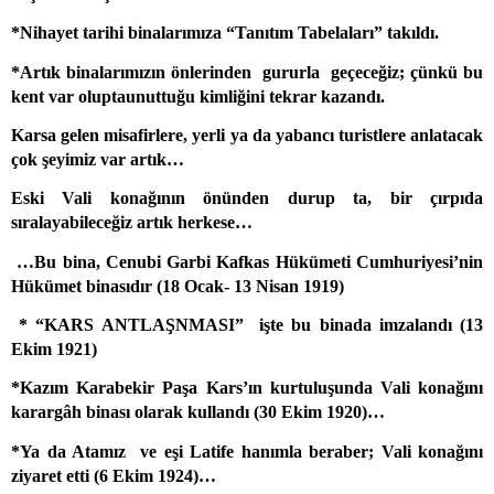
*Nihayet tarihi binalarımıza “Tanıtım Tabelaları” takıldı.
*Artık binalarımızın önlerinden
gururla
geçeceğiz; çünkü bu
kent var oluptaunuttuğu kimliğini tekrar kazandı.
Karsa gelen misafirlere, yerli ya da yabancı turistlere anlatacak
çok şeyimiz var artık…
Eski Vali konağının önünden durup ta, bir çırpıda
sıralayabileceğiz artık herkese…
…Bu bina, Cenubi Garbi Kafkas Hükümeti Cumhuriyesi’nin
Hükümet binasıdır (18 Ocak- 13 Nisan 1919)
* “KARS ANTLAŞNMASI”
işte bu binada imzalandı (13
Ekim 1921)
*Kazım Karabekir Paşa Kars’ın kurtuluşunda Vali konağını
karargâh binası olarak kullandı (30 Ekim 1920)…
*Ya da Atamız
ve eşi Latife hanımla beraber; Vali konağını
ziyaret etti (6 Ekim 1924)…