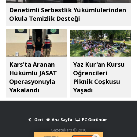
Denetimli Serbestlik Yükümlülerinden
Okula Temizlik Desteği
Kars'ta Aranan
Yaz Kur'an Kursu
Hükümlü JASAT
Öğrencileri
Operasyonuyla
Piknik Coşkusu
Yakalandı
Yaşadı
Geri
Ana Sayfa
PC Görünüm
Gazetekars © 2010
Haber Scripti