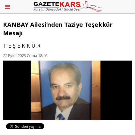
KANBAY Ailesi’nden Taziye Teşekkür
Mesajı
T E Ş E K K Ü R
22 Eylül 2023 Cuma 18:46