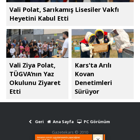
Vali Polat, Sarıkamış Lisesiler Vakfı
Heyetini Kabul Etti
Vali Ziya Polat,
Kars'ta Arılı
TÜGVA’nın Yaz
Kovan
Okulunu Ziyaret
Denetimleri
Etti
Sürüyor
Geri
Ana Sayfa
PC Görünüm
Gazetekars © 2010
Haber Scripti