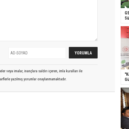
GS
Sü
er veya imalar, inançlara saldırı içeren, imla kuralları ile
"K
arflerle yazılmış yorumlar onaylanmamaktadır.
Gü