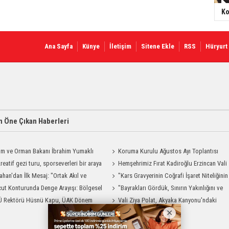
Ko
Ana Sayfa
Künye
İletişim
Sitene Ekle
RSS
Hüryurt
 Öne Çıkan Haberleri
ım ve Orman Bakanı İbrahim Yumaklı
Koruma Kurulu Ağustos Ayı Toplantısı
Geliyor
reatif gezi turu, sporseverleri bir araya
Yapıldı
Hemşehrimiz Fırat Kadiroğlu Erzincan Vali
ahan'dan İlk Mesaj: "Ortak Akıl ve
Yardımcılığına Atandı
"Kars Gravyerinin Coğrafi İşaret Niteliğinin
şmayla Çalışacağız"
ut Konturunda Denge Arayışı: Bölgesel
Güçlendirilmesi Projesi"
"Bayrakları Gördük, Sınırın Yakınlığını ve
ma Sürecinin Tüm Aşamaları
Ü Rektörü Hüsnü Kapu, ÜAK Dönem
Uzaklığını Aynı Anda Hissettik"
Vali Ziya Polat, Akyaka Kanyonu'ndaki
ığını Devretti
Rafting Heyecanına Katıldı