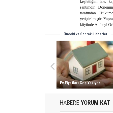
keşfettiğim lale, k
santimdir. Dönem
tarafından Hüküm
yetiştirilmiştir. Yap
köyünde Alabeyi Orha
Önceki ve Sonraki Haberler
Ev Fiyatları Cep Yakıyor
HABERE
YORUM KAT