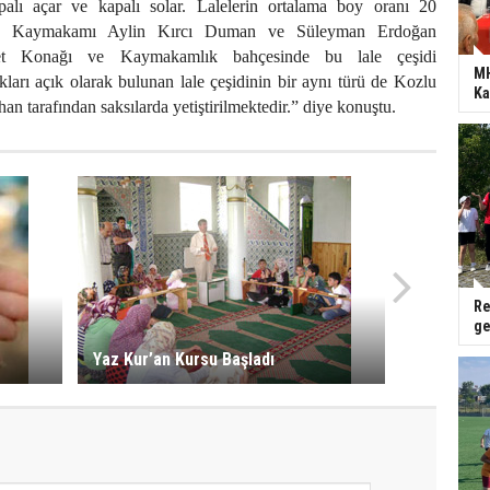
apalı açar ve kapalı solar. Lalelerin ortalama boy oranı 20
in Kaymakamı Aylin Kırcı Duman ve Süleyman Erdoğan
et Konağı ve Kaymakamlık bahçesinde bu lale çeşidi
MH
rakları açık olarak bulunan lale çeşidinin bir aynı türü de Kozlu
Ka
n tarafından saksılarda yetiştirilmektedir.” diye konuştu.
Re
ge
Yaz Kur’an Kursu Başladı