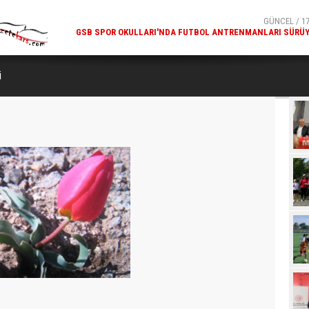
GÜNCEL / 17
GSB SPOR OKULLARI'NDA FUTBOL ANTRENMANLARI SÜRÜ
GÜNCEL / 17
"KARS GRAVYERININ COĞRAFI İŞARET NITELIĞI
GÜÇLENDIRILMESI PROJE
i