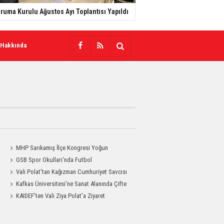
ruma Kurulu Ağustos Ayı Toplantısı Yapıldı
 Hakkında
MHP Sarıkamış İlçe Kongresi Yoğun
Katılımla Gerçekleştirildi
GSB Spor Okulları'nda Futbol
Antrenmanları Sürüyor
Vali Polat'tan Kağızman Cumhuriyet Savcısı
Eravcı'ya Ziyaret
Kafkas Üniversitesi'ne Sanat Alanında Çifte
Gurur
KAIDEF'ten Vali Ziya Polat'a Ziyaret