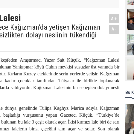
Pro
Lalesi
A+
ce Kağızman’da yetişen Kağızman
A-
isizlikten dolayı neslinin tükendiği
keşfeden Araştırmacı Yazar Sait Küçük, “Kağızman Lalesi
ulunan Yankıpınar köyü Cahın mevkisi susuzlar üst yanında bir
tir. Kırların Kuzey eteklerinde serin yerlerde yetişir. Kağızman
na kadar çocuklar tarafından Tütyalar ile birlikte toplanarak
arda satılıyordu. Kağızman Lalesinin bu sebepten dolayı nesli
Bu K
nde dünya genelinde Tulipa Kaghyz Marica adıyla Kağızman
a başladığı vurgusunu yapan Gazeteci Küçük, “Türkiye’de
lunan bu lale 3 çeşit olarak açar. İkisi kırmızı lale biri de sarı
rmızı lalelerin birisi çiçeğini tam açar ve solar. Son olarak