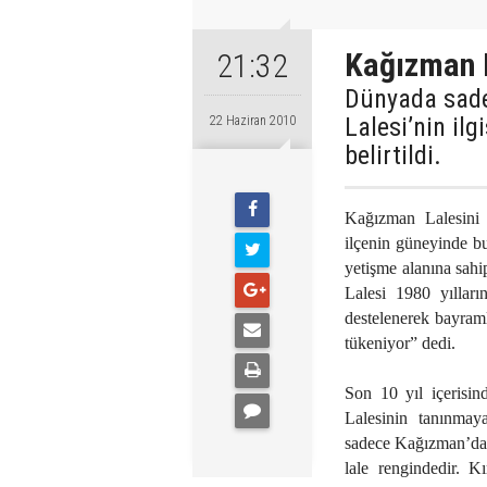
Kağızman 
21:32
Dünyada sade
Lalesi’nin ilg
22 Haziran 2010
belirtildi.
Kağızman Lalesini 
ilçenin güneyinde b
yetişme alanına sahip
Lalesi 1980 yılları
destelenerek bayraml
tükeniyor” dedi.
Son 10 yıl içerisi
Lalesinin tanınmay
sadece Kağızman’da bu
lale rengindedir. Kı