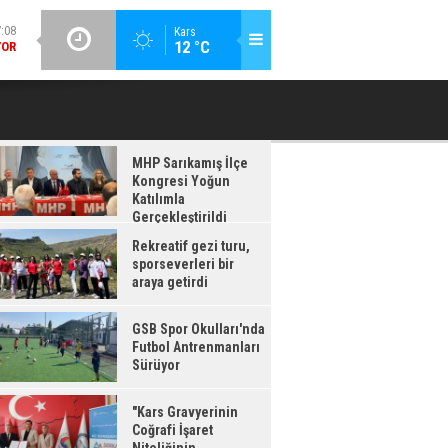
:08
YOR
GÜNCEL / 17:06
Kars
12 °C
KORUMA KURULU AĞUSTOS AYI TOPLANTISI YAPILDI
VALI POLA
:07
NIN
SI"
MHP Sarıkamış İlçe
Kongresi Yoğun
Katılımla
Gerçekleştirildi
Rekreatif gezi turu,
sporseverleri bir
araya getirdi
GSB Spor Okulları'nda
Futbol Antrenmanları
Sürüyor
"Kars Gravyerinin
Coğrafi İşaret