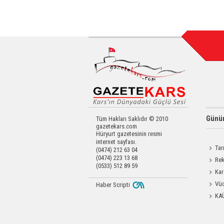
Günün
Tüm Hakları Saklıdır © 2010
gazetekars.com
Hüryurt gazetesinin resmi
internet sayfası.
Tar
(0474) 212 63 04
(0474) 223 13 68
Kars'a 
Rek
(0533) 512 89 59
getirdi
Kar
Dayanı
Vüc
Haber Scripti
Yağ Al
KA
Başkanl