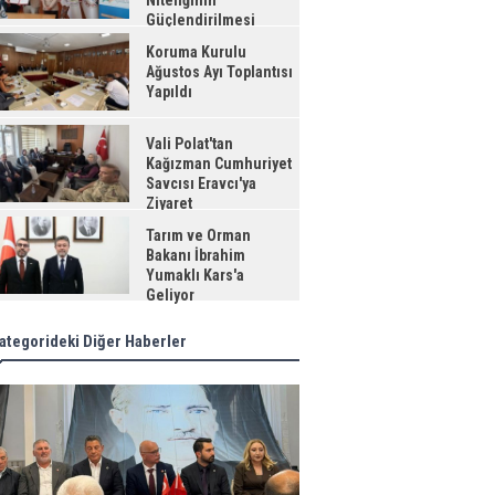
Niteliğinin
Güçlendirilmesi
jesi"
Koruma Kurulu
Ağustos Ayı Toplantısı
Yapıldı
Vali Polat'tan
Kağızman Cumhuriyet
Savcısı Eravcı'ya
Ziyaret
Tarım ve Orman
Bakanı İbrahim
Yumaklı Kars'a
Geliyor
ategorideki Diğer Haberler