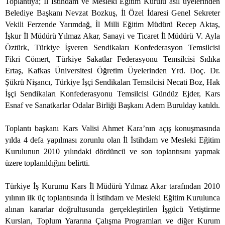
Toplantıya; İl İstihdam ve Mesleki Eğitim Kurulu asil üyelerinden
Belediye Başkanı Nevzat Bozkuş, İl Özel İdaresi Genel Sekreter
Vekili Ferzende Yarımdağ, İl Milli Eğitim Müdürü Recep Aktaş,
İşkur İl Müdürü Yılmaz Akar, Sanayi ve Ticaret İl Müdürü V. Ayla
Öztürk, Türkiye İşveren Sendikaları Konfederasyon Temsilcisi
Fikri Cömert, Türkiye Sakatlar Federasyonu Temsilcisi Sıdıka
Ertaş, Kafkas Üniversitesi Öğretim Üyelerinden Yrd. Doç. Dr.
Şükrü Nişancı, Türkiye İşçi Sendikaları Temsilcisi Necati Boz, Hak
İşçi Sendikaları Konfederasyonu Temsilcisi Gündüz Ejder, Kars
Esnaf ve Sanatkarlar Odalar Birliği Başkanı Adem Burulday katıldı.
Toplantı başkanı Kars Valisi Ahmet Kara’nın açış konuşmasında
yılda 4 defa yapılması zorunlu olan İl İstihdam ve Mesleki Eğitim
Kurulunun 2010 yılındaki dördüncü ve son toplantısını yapmak
üzere toplanıldığını belirtti.
Türkiye İş Kurumu Kars İl Müdürü Yılmaz Akar tarafından 2010
yılının ilk üç toplantısında İl İstihdam ve Mesleki Eğitim Kurulunca
alınan kararlar doğrultusunda gerçekleştirilen İşgücü Yetiştirme
Kursları, Toplum Yararına Çalışma Programları ve diğer Kurum