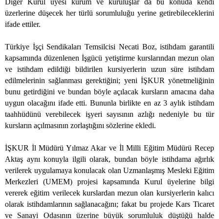
Diğer Kurul üyesi kurum ve kuruluşlar da bu konuda kendi
üzerlerine düşecek her türlü sorumluluğu yerine getirebileceklerini
ifade ettiler.
Türkiye İşçi Sendikaları Temsilcisi Necati Boz, istihdam garantili
kapsamında düzenlenen İşgücü yetiştirme kurslarından mezun olan
ve istihdam edildiği bildirilen kursiyerlerin uzun süre istihdam
edilmelerinin sağlanması gerektiğini; yeni İŞKUR yönetmeliğinin
bunu getirdiğini ve bundan böyle açılacak kursların amacına daha
uygun olacağını ifade etti. Bununla birlikte en az 3 aylık istihdam
taahhüdünü verebilecek işyeri sayısının azlığı nedeniyle bu tür
kursların açılmasının zorlaştığını sözlerine ekledi.
İŞKUR İl Müdürü Yılmaz Akar ve İl Milli Eğitim Müdürü Recep
Aktaş aynı konuyla ilgili olarak, bundan böyle istihdama ağırlık
verilerek uygulamaya konulacak olan Uzmanlaşmış Mesleki Eğitim
Merkezleri (UMEM) projesi kapsamında Kurul üyelerine bilgi
vererek eğitim verilecek kurslardan mezun olan kursiyerlerin kalıcı
olarak istihdamlarının sağlanacağını; fakat bu projede Kars Ticaret
ve Sanayi Odasının üzerine büyük sorumluluk düştüğü halde