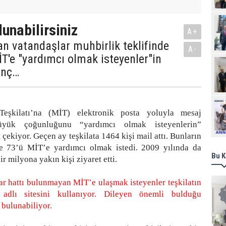
unabilirsiniz
A+
an vatandaşlar muhbirlik teklifinde
A-
T'e "yardımcı olmak isteyenler"in
ginç…
Ziy
 Teşkilatı’na (MİT) elektronik posta yoluyla mesaj
üyük çoğunluğunu “yardımcı olmak isteyenlerin”
 çekiyor. Geçen ay teşkilata 1464 kişi mail attı. Bunların
e 73’ü MİT’e yardımcı olmak istedi. 2009 yılında da
Bu K
r milyona yakın kişi ziyaret etti.
ar hattı bulunmayan MİT’e ulaşmak isteyenler teşkilatın
 adlı sitesini kullanıyor. Dileyen önemli bulduğu
 bulunabiliyor.