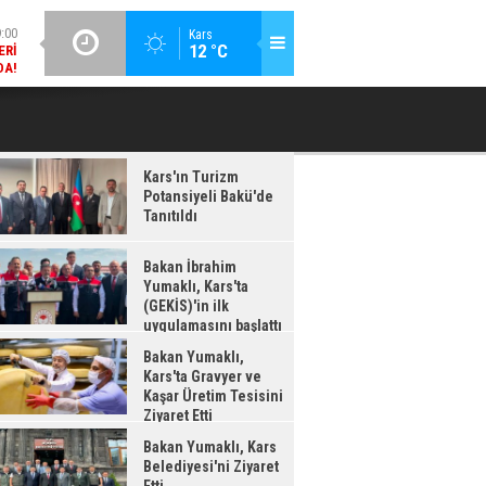
ERI
DA!
GÜNCEL / 18:37
Kars
:38
12 °C
BAKAN İBRAHIM YUMAKLI, KARS'TA (GEKİS)'IN ILK
BA
LDI
UYGULAMASINI BAŞLATTI
Kars'ın Turizm
Potansiyeli Bakü'de
Tanıtıldı
Bakan İbrahim
Yumaklı, Kars'ta
(GEKİS)'in ilk
uygulamasını başlattı
Bakan Yumaklı,
Kars'ta Gravyer ve
Kaşar Üretim Tesisini
Ziyaret Etti
Bakan Yumaklı, Kars
Belediyesi'ni Ziyaret