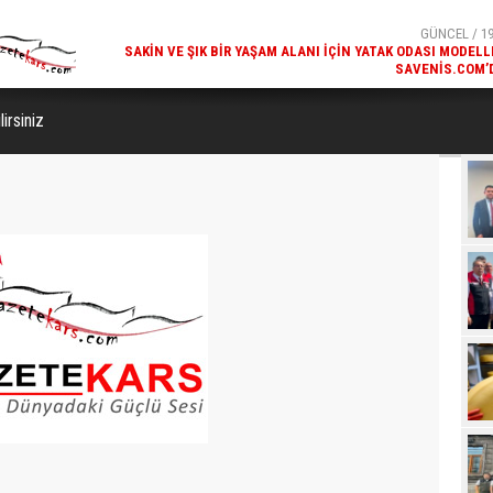
SAKIN VE ŞIK BIR YAŞAM ALANI İÇIN YATAK ODASI MODELL
SAVENIS.COM’
GÜNCEL / 18
KARS'IN TURIZM POTANSIYELI BAKÜ'DE TANITI
irsiniz