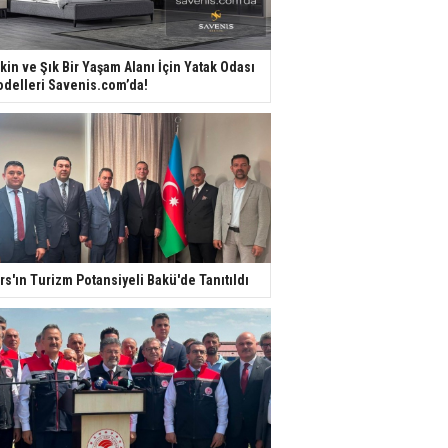
kin ve Şık Bir Yaşam Alanı İçin Yatak Odası
delleri Savenis.com’da!
rs'ın Turizm Potansiyeli Bakü'de Tanıtıldı