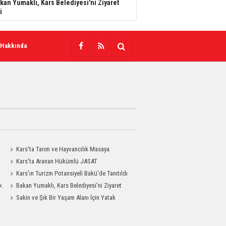
kan Yumaklı, Kars Belediyesi'ni Ziyaret
i
 Hakkında
Kars'ta Tarım ve Hayvancılık Masaya
Yatırıldı
Kars'ta Aranan Hükümlü JASAT
Operasyonuyla Yakalandı
Kars'ın Turizm Potansiyeli Bakü'de Tanıtıldı
k
Bakan Yumaklı, Kars Belediyesi'ni Ziyaret
Etti
Sakin ve Şık Bir Yaşam Alanı İçin Yatak
Odası Modelleri Savenis.com’da!