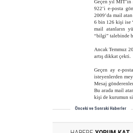
Geçen yıl MİT’in s
922’i e-posta gön
2009’da mail atan 
6 bin 126 kişi ise
mail atanların y
“bilgi” talebinde 
Ancak Temmuz 201
artış dikkat çekti.
Geçen ay e-post
isteyenlerden meyd
Mesaj gönderenleri
Bu arada mail atan
kişi de kurumun si
Önceki ve Sonraki Haberler
Kafkasyalı Turanlı Ailesi
HABERE
YORUM KAT