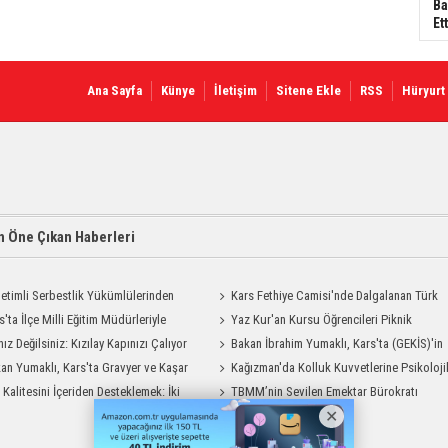
Ba
Ett
Ana Sayfa
Künye
İletişim
Sitene Ekle
RSS
Hüryurt
 Öne Çıkan Haberleri
etimli Serbestlik Yükümlülerinden
Kars Fethiye Camisi'nde Dalgalanan Türk
Temizlik Desteği
s'ta İlçe Milli Eğitim Müdürleriyle
Bayrağı Görenlerin Beğenisini Topladı
Yaz Kur'an Kursu Öğrencileri Piknik
endirme Toplantısı
nız Değilsiniz: Kızılay Kapınızı Çalıyor
Coşkusu Yaşadı
Bakan İbrahim Yumaklı, Kars'ta (GEKİS)'in
an Yumaklı, Kars'ta Gravyer ve Kaşar
ilk uygulamasını başlattı
Kağızman'da Kolluk Kuvvetlerine Psikoloji
Tesisini Ziyaret Etti
t Kalitesini İçeriden Desteklemek: İki
İlk Yardım Eğitimi
TBMM’nin Sevilen Emektar Bürokratı
iyon Uygulamasının Karşılaştırması
Durdağı Yıldırım’ın Acı Günü