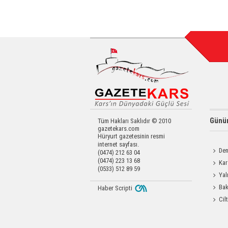
Günün
Tüm Hakları Saklıdır © 2010
gazetekars.com
Hüryurt gazetesinin resmi
internet sayfası.
Den
(0474) 212 63 04
(0474) 223 13 68
Okula 
Kar
(0533) 512 89 59
Değerl
Yal
Bak
Haber Scripti
Üretim 
Cil
Enjeks