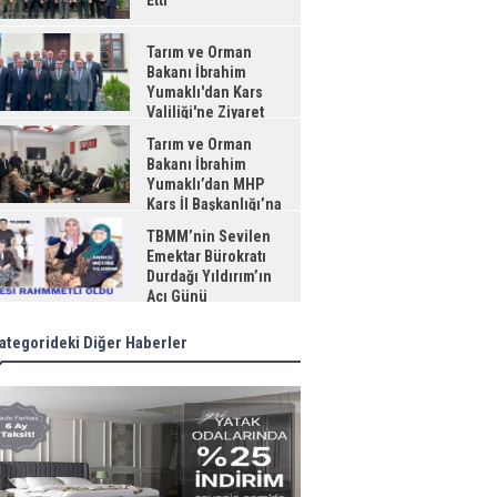
Etti
Tarım ve Orman
Bakanı İbrahim
Yumaklı'dan Kars
Valiliği'ne Ziyaret
Tarım ve Orman
Bakanı İbrahim
Yumaklı’dan MHP
Kars İl Başkanlığı’na
aret
TBMM’nin Sevilen
Emektar Bürokratı
Durdağı Yıldırım’ın
Acı Günü
ategorideki Diğer Haberler