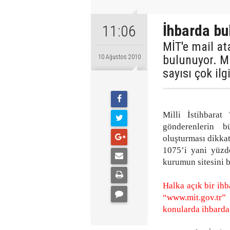
İhbarda bul
11:06
MİT'e mail at
bulunuyor. Mİ
10 Ağustos 2010
sayısı çok il
Milli İstihbarat
gönderenlerin b
oluşturması dikkat
1075’i yani yüzd
kurumun sitesini bi
Halka açık bir ihb
“www.mit.gov.tr”
konularda ihbarda