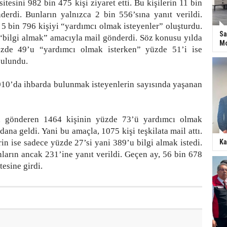
itesini 982 bin 475 kişi ziyaret etti. Bu kişilerin 11 bin
derdi. Bunların yalnızca 2 bin 556’sına yanıt verildi.
5 bin 796 kişiyi “yardımcı olmak isteyenler” oluşturdu.
Sa
 “bilgi almak” amacıyla mail gönderdi. Söz konusu yılda
Mo
üzde 49’u “yardımcı olmak isterken” yüzde 51’i ise
bulundu.
0’da ihbarda bulunmak isteyenlerin sayısında yaşanan
a gönderen 1464 kişinin yüzde 73’ü yardımcı olmak
ana geldi. Yani bu amaçla, 1075 kişi teşkilata mail attı.
n ise sadece yüzde 27’si yani 389’u bilgi almak istedi.
Ka
ların ancak 231’ine yanıt verildi. Geçen ay, 56 bin 678
tesine girdi.
Bakan Akdağ Kars'ta