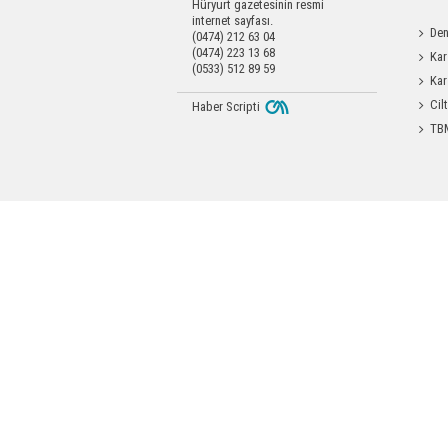
Hüryurt gazetesinin resmi
internet sayfası.
Den
(0474) 212 63 04
(0474) 223 13 68
Okula 
Kar
(0533) 512 89 59
Değerl
Kar
Operas
Cil
Haber Scripti
Enjeks
TBM
Durdağı