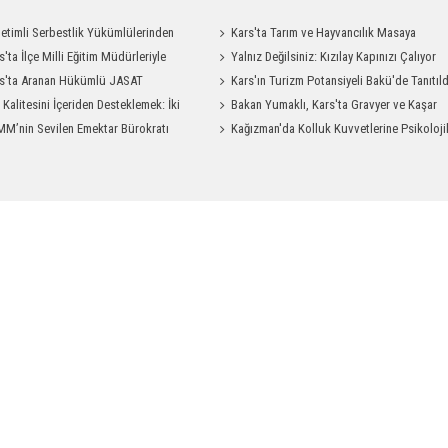
etimli Serbestlik Yükümlülerinden
Kars'ta Tarım ve Hayvancılık Masaya
Temizlik Desteği
s'ta İlçe Milli Eğitim Müdürleriyle
Yatırıldı
Yalnız Değilsiniz: Kızılay Kapınızı Çalıyor
endirme Toplantısı
s'ta Aranan Hükümlü JASAT
Kars'ın Turizm Potansiyeli Bakü'de Tanıtıld
yonuyla Yakalandı
t Kalitesini İçeriden Desteklemek: İki
Bakan Yumaklı, Kars'ta Gravyer ve Kaşar
iyon Uygulamasının Karşılaştırması
M’nin Sevilen Emektar Bürokratı
Üretim Tesisini Ziyaret Etti
Kağızman'da Kolluk Kuvvetlerine Psikoloji
 Yıldırım’ın Acı Günü
İlk Yardım Eğitimi