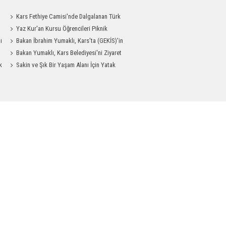
Kars Fethiye Camisi'nde Dalgalanan Türk
Bayrağı Görenlerin Beğenisini Topladı
Yaz Kur'an Kursu Öğrencileri Piknik
ı
Coşkusu Yaşadı
Bakan İbrahim Yumaklı, Kars'ta (GEKİS)'in
ilk uygulamasını başlattı
Bakan Yumaklı, Kars Belediyesi'ni Ziyaret
k
Etti
Sakin ve Şık Bir Yaşam Alanı İçin Yatak
Odası Modelleri Savenis.com’da!