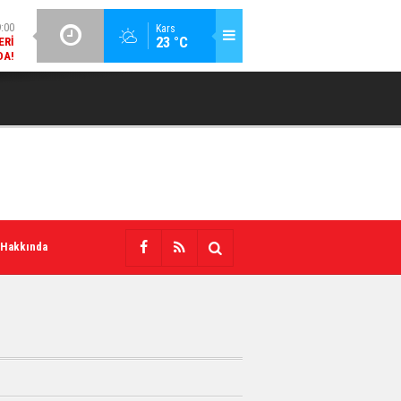
:00
GÜNCEL / 18:38
Kars
23 °C
ERI
KARS'IN TURIZM POTANSIYELI BAKÜ'DE TANITILDI
DA!
 Hakkında