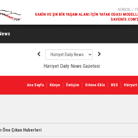
GÜNCEL / 19
SAKIN VE ŞIK BIR YAŞAM ALANI İÇIN YATAK ODASI MODELL
SAVENIS.COM’
 News
Ana Sayfa
Künye
İletişim
Sitene Ekle
RSS
Hüryurt
 Öne Çıkan Haberleri