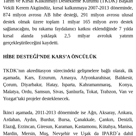
Tarım ve Kırsal Kalkınmayı Destekleme Kurumu (TKDK) Başkan
Vekili Kerem Akgündüz, kırsal kalkınmaya 2007-2013 döneminde,
874 milyon avrosu AB hibe desteği, 291 milyon avrosu ulusal
destek olmak üzere toplam 1 milyar 165 milyon avro destek
sağlanacağını, bu rakama faydalanıcı katkısı eklendiğinde 7 yılda
kırsal alanda yaklaşık 2,5 milyar avroluk yatırım
gerçekleştirileceğini kaydetti.
HİBE DESTEĞİ’NDE KARS’A ÖNCÜLÜK
TKDK’nın akreditasyon sürecindeki gelişmelere bağlı olarak, ilk
aşamada, Kars, Erzurum, Amasya, Afyonkarahisar, Balıkesir,
Çorum, Diyarbakır, Hatay, Isparta, Kahramanmaraş,
Konya,
Malatya, Ordu, Samsun, Sivas, Şanlıurfa, Tokat, Trabzon, Van ve
Yozgat’taki projeler desteklenecek.
İkinci aşamada, 2011-2013 döneminde ise Ağrı, Aksaray, Ankara,
Ardahan, Aydın, Burdur, Bursa, Çanakkale, Çankırı, Denizli,
Elazığ, Erzincan, Giresun, Karaman, Kastamonu, Kütahya, Manisa,
Mardin, Mersin, Muş, Nevşehir ve Uşak da IPARD`a dahil